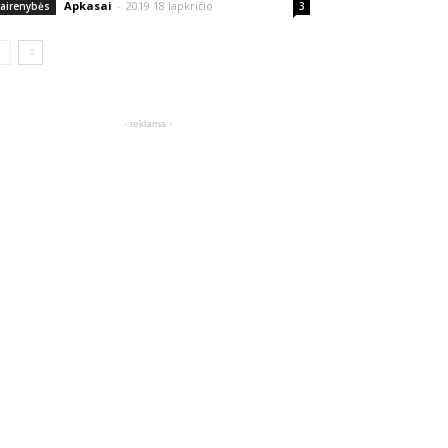
Apkasai
-
2019 18 lapkričio
vairenybės
3
- reklama -