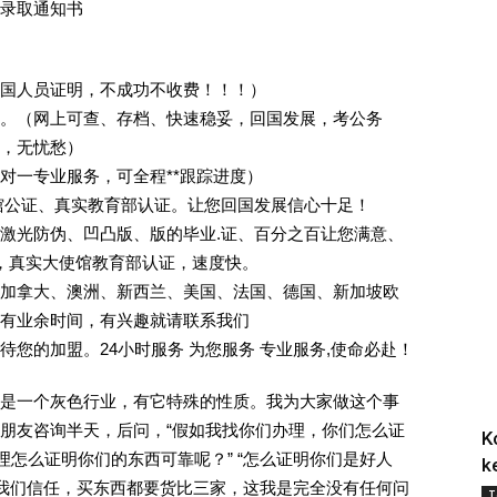
录取通知书
回国人员证明，不成功不收费！！！）
。（网上可查、存档、快速稳妥，回国发展，考公务
业，无忧愁）
一对一专业服务，可全程**跟踪进度）
馆公证、真实教育部认证。让您回国发展信心十足！
激光防伪、凹凸版、版的毕业.证、百分之百让您满意、
单，真实大使馆教育部认证，速度快。
加拿大、澳洲、新西兰、美国、法国、德国、新加坡欧
有业余时间，有兴趣就请联系我们
您的加盟。24小时服务 为您服务 专业服务,使命必赴！
是一个灰色行业，有它特殊的性质。我为大家做这个事
朋友咨询半天，后问，“假如我找你们办理，你们怎么证
K
理怎么证明你们的东西可靠呢？” “怎么证明你们是好人
k
对我们信任，买东西都要货比三家，这我是完全没有任何问
T