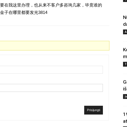
要在我这里办理，也从来不客户多咨询几家，毕竟谁的
子在哪里都要发光3814
N
d
A
K
m
T
G
i
Į
Prisijungti
1
a