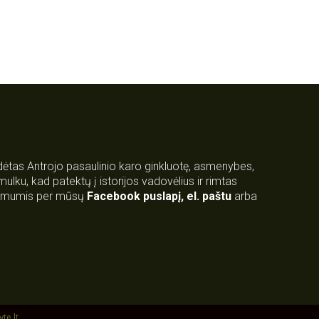
rdėtas Antrojo pasaulinio karo ginkluotę, asmenybes,
 smulku, kad patektų į istorijos vadovėlius ir rimtas
su mumis per mūsų
Facebook puslapį
,
el. paštu
arba
yte.lt