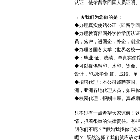
认证、使馆留学回囯人员证明、
→ ★我们为您做的是：
◆办理真实使馆公证（即留学
◆办理教育部国外学位学历认证
员，落户，进国企，外企，创
◆办理各国各大学（世界名校
◆：毕业.证、成绩、单真实使
◆可以提供钢印、水印、烫金、
设计，印刷;毕业.证、成绩、
◆招聘代理：本公司诚聘英国、
洲，亚洲各地代理人员，如果你
◆校园代理，报酬丰厚。真诚期待
只不过有一点希望大家谅解！这
情，担着很重的法律责任。有些
明你们不呢？”“假如我找你们办
呢？“.既然选择了我们就应该