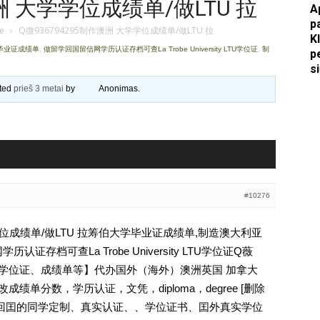
澳洲 大学学位成绩单/做LTU 拉
A
p
Apkasai.lt
je
›
Q微936794295制作澳洲 大学学位成绩单/做LTU 拉
K
学毕业证成绩单
,
做留学回国留信网学历认证存档可查La Trobe University LTU学位证
,
制
p
s
ated
prieš 3 metai
by
Anonimas
.
#10276
学学位成绩单/做LTU 拉筹伯大学毕业证成绩单,制造澳大利亚
证存档可查La Trobe University LTU学位证Q薇
文凭、学位证、成绩单等】代办国外（海外）澳洲英国 加拿大
成绩单分数，学历认证，文凭，diploma，degree [删除
外回囯的同学定制、真实认证、、学位证书、囯外真实学位