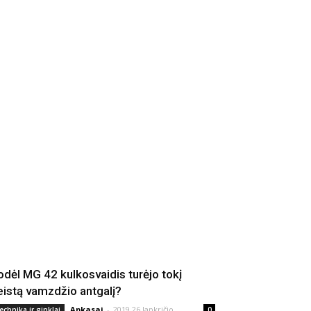
odėl MG 42 kulkosvaidis turėjo tokį
eistą vamzdžio antgalį?
Apkasai
-
2019 26 lapkričio
echnika ir ginklai
0