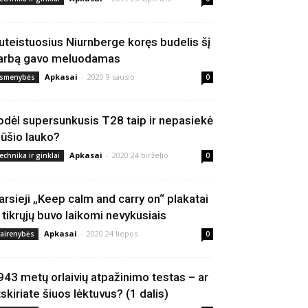
uteistuosius Niurnberge koręs budelis šį
arbą gavo meluodamas
Apkasai
-
2020 9 sausio
smenybės
0
odėl supersunkusis T28 taip ir nepasiekė
ūšio lauko?
Apkasai
-
2020 24 birželio
echnika ir ginklai
0
arsieji „Keep calm and carry on“ plakatai
š tikrųjų buvo laikomi nevykusiais
Apkasai
-
2020 24 liepos
vairenybės
0
943 metų orlaivių atpažinimo testas – ar
tskiriate šiuos lėktuvus? (1 dalis)