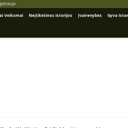
istracija
iai Veiksmai
Neįtikėtinos Istorijos
Įvairenybės
Gyva Istor