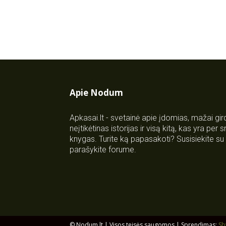
Apie Nodum
Apkasai.lt - svetainė apie įdomias, mažai gi
neįtikėtinas istorijas ir visą kitą, kas yra per
knygas. Turite ką papasakoti? Susisiekite 
parašykite forume.
© Nodum.lt | Visos teisės saugomos | Sprendimas:
Sb