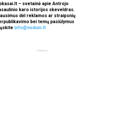
pkasai.lt – svetainė apie Antrojo
asaulinio karo istorijos skeveldras.
lausimus dėl reklamos ar straipsnių
erpublikavimo bei temų pasiūlymus
iųskite
info@nodum.lt
- reklama -