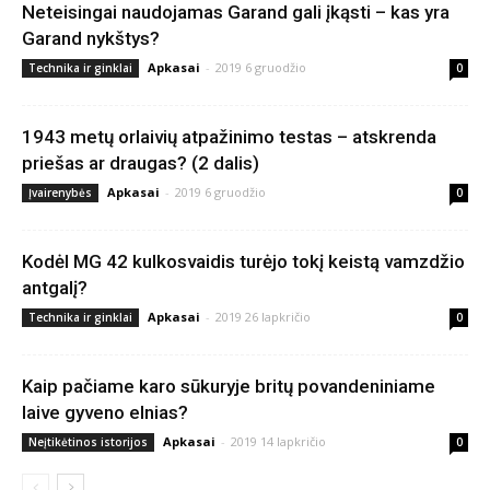
Neteisingai naudojamas Garand gali įkąsti – kas yra
Garand nykštys?
Apkasai
-
2019 6 gruodžio
Technika ir ginklai
0
1943 metų orlaivių atpažinimo testas – atskrenda
priešas ar draugas? (2 dalis)
Apkasai
-
2019 6 gruodžio
Įvairenybės
0
Kodėl MG 42 kulkosvaidis turėjo tokį keistą vamzdžio
antgalį?
Apkasai
-
2019 26 lapkričio
Technika ir ginklai
0
Kaip pačiame karo sūkuryje britų povandeniniame
laive gyveno elnias?
Apkasai
-
2019 14 lapkričio
Neįtikėtinos istorijos
0