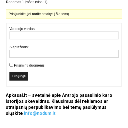
Rodomas 1 įrašas (viso: 1)
Prisijunkite, jei norite atsakyti į šią temą.
Vartotojo vardas:
Slaptažodis:
Prisiminti duomenis
Prisijungti
Apkasai.lt – svetainė apie Antrojo pasaulinio karo
istorijos skeveldras. Klausimus dėl reklamos ar
straipsnių perpublikavimo bei temų pasiūlymus
siųskite
info@nodum.lt