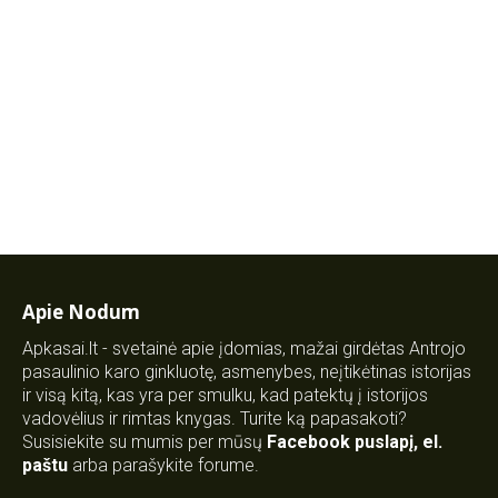
Apie Nodum
Apkasai.lt - svetainė apie įdomias, mažai girdėtas Antrojo
pasaulinio karo ginkluotę, asmenybes, neįtikėtinas istorijas
ir visą kitą, kas yra per smulku, kad patektų į istorijos
vadovėlius ir rimtas knygas. Turite ką papasakoti?
Susisiekite su mumis per mūsų
Facebook puslapį
,
el.
paštu
arba parašykite forume.