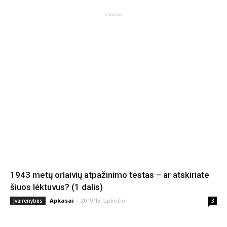
- reklama -
1943 metų orlaivių atpažinimo testas – ar atskiriate
šiuos lėktuvus? (1 dalis)
Apkasai
-
2019 18 lapkričio
Įvairenybės
3