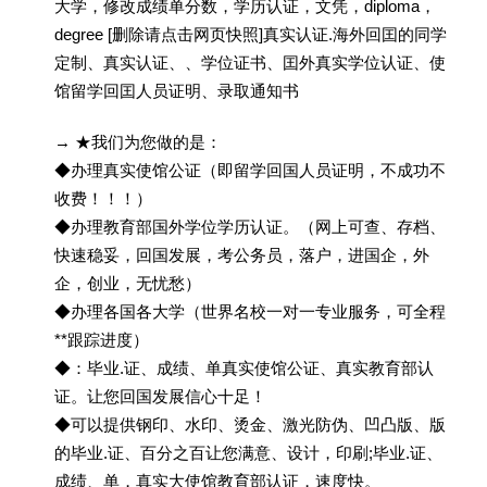
大学，修改成绩单分数，学历认证，文凭，diploma，
degree [删除请点击网页快照]真实认证.海外回囯的同学
定制、真实认证、、学位证书、囯外真实学位认证、使
馆留学回囯人员证明、录取通知书
→ ★我们为您做的是：
◆办理真实使馆公证（即留学回国人员证明，不成功不
收费！！！）
◆办理教育部国外学位学历认证。（网上可查、存档、
快速稳妥，回国发展，考公务员，落户，进国企，外
企，创业，无忧愁）
◆办理各国各大学（世界名校一对一专业服务，可全程
**跟踪进度）
◆：毕业.证、成绩、单真实使馆公证、真实教育部认
证。让您回国发展信心十足！
◆可以提供钢印、水印、烫金、激光防伪、凹凸版、版
的毕业.证、百分之百让您满意、设计，印刷;毕业.证、
成绩、单，真实大使馆教育部认证，速度快。