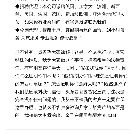
◆招聘代理：本公司诚聘英国、加拿大、澳洲、新西
兰、美国、法国、德国、新加坡欧洲，亚洲各地代理人
员，如果你有业余时间，有兴趣就请联系我们
◆校园代理，报酬丰厚。真诚期待您的加盟。24小时服
务 为您服务 专业服务,使命必赴！
只不过有一点希望大家谅解！这是一个灰色行业，有它
特殊的性质。我为大家做这个事情，担着很重的法律责
任。有些朋友咨询半天，后问，“假如我找你们办理，你
们怎么证明你们不呢？”“假如我找你们办理怎么证明你们
的东西可靠呢？” “怎么证明你们是好人呢？“.既然选择了
我们就应该对我们信任，买东西都要货比三家，这我是
完全没有任何问题的。我从来不催我的客户一定要在我
这里办理，也从来不客户多咨询几家，毕竟谁的东西是
的，我相信大家看的出。金子在哪里都要发光8583