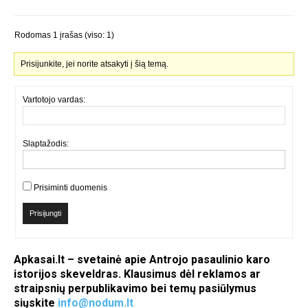
Rodomas 1 įrašas (viso: 1)
Prisijunkite, jei norite atsakyti į šią temą.
Vartotojo vardas:
Slaptažodis:
Prisiminti duomenis
Prisijungti
Apkasai.lt – svetainė apie Antrojo pasaulinio karo
istorijos skeveldras. Klausimus dėl reklamos ar
straipsnių perpublikavimo bei temų pasiūlymus
siųskite
info@nodum.lt