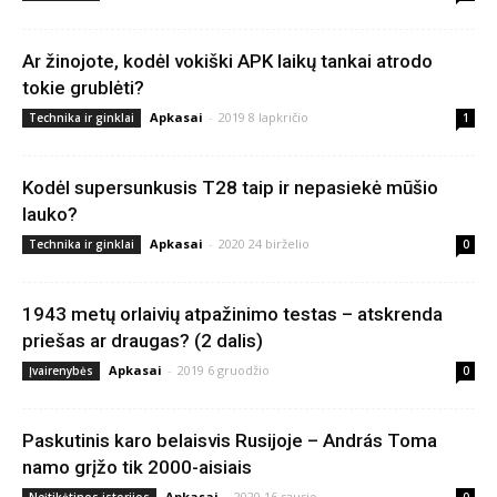
Ar žinojote, kodėl vokiški APK laikų tankai atrodo
tokie grublėti?
Apkasai
-
2019 8 lapkričio
Technika ir ginklai
1
Kodėl supersunkusis T28 taip ir nepasiekė mūšio
lauko?
Apkasai
-
2020 24 birželio
Technika ir ginklai
0
1943 metų orlaivių atpažinimo testas – atskrenda
priešas ar draugas? (2 dalis)
Apkasai
-
2019 6 gruodžio
Įvairenybės
0
Paskutinis karo belaisvis Rusijoje – András Toma
namo grįžo tik 2000-aisiais
Apkasai
-
2020 16 sausio