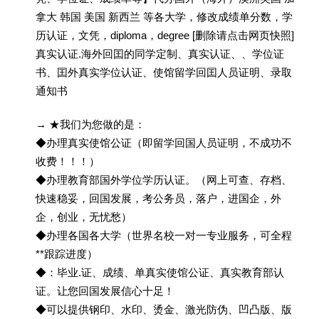
拿大 韩国 美国 新西兰 等各大学，修改成绩单分数，学
历认证，文凭，diploma，degree [删除请点击网页快照]
真实认证.海外回囯的同学定制、真实认证、、学位证
书、囯外真实学位认证、使馆留学回囯人员证明、录取
通知书
→ ★我们为您做的是：
◆办理真实使馆公证（即留学回国人员证明，不成功不
收费！！！）
◆办理教育部国外学位学历认证。（网上可查、存档、
快速稳妥，回国发展，考公务员，落户，进国企，外
企，创业，无忧愁）
◆办理各国各大学（世界名校一对一专业服务，可全程
**跟踪进度）
◆：毕业.证、成绩、单真实使馆公证、真实教育部认
证。让您回国发展信心十足！
◆可以提供钢印、水印、烫金、激光防伪、凹凸版、版