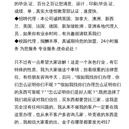
的毕业.证、百分之百让您满意、设计，印刷;毕业.证、
成绩、单，真实大使馆教育部认证，速度快。
◆招聘代理：本公司诚聘英国、加拿大、澳洲、新西
兰、美国、法国、德国、新加坡欧洲，亚洲各地代理人
员，如果你有业余时间，有兴趣就请联系我们
◆校园代理，报酬丰厚。真诚期待您的加盟。24小时服
务 为您服务 专业服务,使命必赴！
只不过有一点希望大家谅解！这是一个灰色行业，有它
特殊的性质。我为大家做这个事情，担着很重的法律责
任。有些朋友咨询半天，后问，“假如我找你们办理，你
们怎么证明你们不呢？”“假如我找你们办理怎么证明你们
的东西可靠呢？” “怎么证明你们是好人呢？“.既然选择了
我们就应该对我们信任，买东西都要货比三家，这我是
完全没有任何问题的。我从来不催我的客户一定要在我
这里办理，也从来不客户多咨询几家，毕竟谁的东西是
的，我相信大家看的出。金子在哪里都要发光4917