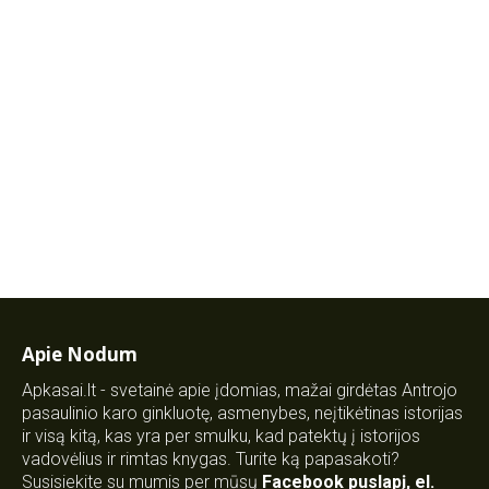
Apie Nodum
Apkasai.lt - svetainė apie įdomias, mažai girdėtas Antrojo
pasaulinio karo ginkluotę, asmenybes, neįtikėtinas istorijas
ir visą kitą, kas yra per smulku, kad patektų į istorijos
vadovėlius ir rimtas knygas. Turite ką papasakoti?
Susisiekite su mumis per mūsų
Facebook puslapį
,
el.