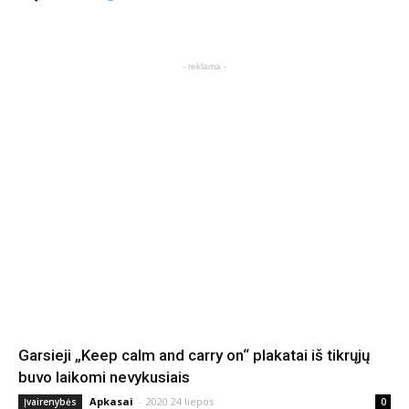
- reklama -
Garsieji „Keep calm and carry on“ plakatai iš tikrųjų
buvo laikomi nevykusiais
Apkasai
-
2020 24 liepos
Įvairenybės
0