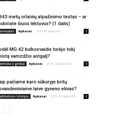
943 metų orlaivių atpažinimo testas – ar
tskiriate šiuos lėktuvus? (1 dalis)
Apkasai
-
2019 18 lapkričio
vairenybės
3
odėl MG 42 kulkosvaidis turėjo tokį
eistą vamzdžio antgalį?
Apkasai
-
2019 26 lapkričio
echnika ir ginklai
0
aip pačiame karo sūkuryje britų
ovandeniniame laive gyveno elnias?
Apkasai
-
2019 14 lapkričio
eįtikėtinos istorijos
0