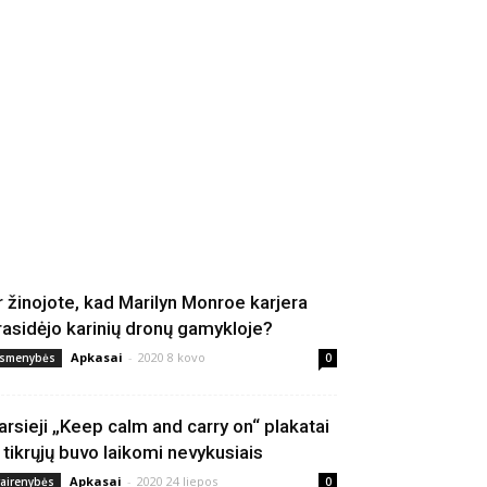
r žinojote, kad Marilyn Monroe karjera
rasidėjo karinių dronų gamykloje?
Apkasai
-
2020 8 kovo
smenybės
0
arsieji „Keep calm and carry on“ plakatai
š tikrųjų buvo laikomi nevykusiais
Apkasai
-
2020 24 liepos
vairenybės
0