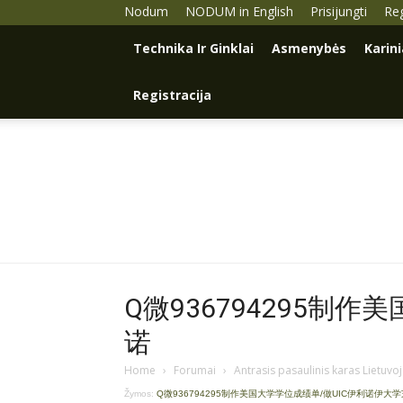
Nodum
NODUM in English
Prisijungti
Reg
Technika Ir Ginklai
Asmenybės
Karin
Registracija
Q微936794295制作
诺
Home
›
Forumai
›
Antrasis pasaulinis karas Lietuvo
Žymos:
Q微936794295制作美国大学学位成绩单/做UIC伊利诺伊