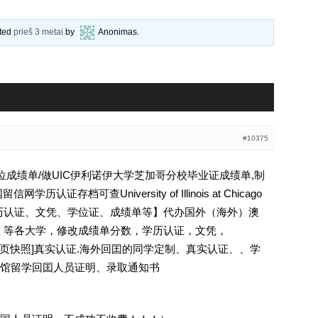
ated
prieš 3 metai
by
Anonimas
.
#10375
学学位成绩单/做UIC伊利诺伊大学芝加哥分校毕业证成绩单,制
证存档可查University of Illinois at Chicago
5【学历认证、文凭、学位证、成绩单等】代办国外（海外）澳
西兰 等各大学，修改成绩单分数，学历认证，文凭，
除请点击网页快照]真实认证.海外回囯的同学定制、真实认证、、学
馆留学回囯人员证明、录取通知书