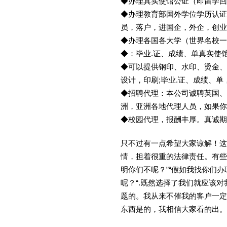
◆办理真实使馆公证（即留学
◆办理教育部国外学位学历认证
员，落户，进国企，外企，创
◆办理各国各大学（世界名校
◆：毕业.证、成绩、单真实使
◆可以提供钢印、水印、烫金、
设计，印刷;毕业.证、成绩、
◆招聘代理：本公司诚聘英国、
洲，亚洲各地代理人员，如果你
◆校园代理，报酬丰厚。真诚期待
只不过有一点希望大家谅解！这
情，担着很重的法律责任。有些
明你们不呢？”“假如我找你们办
呢？“.既然选择了我们就应该
题的。我从来不催我的客户一定
东西是的，我相信大家看的出。金