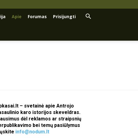
ija
Apie
Forumas
Prisijungti
pkasai.lt – svetainė apie Antrojo
asaulinio karo istorijos skeveldras.
lausimus dėl reklamos ar straipsnių
erpublikavimo bei temų pasiūlymus
iųskite
info@nodum.lt