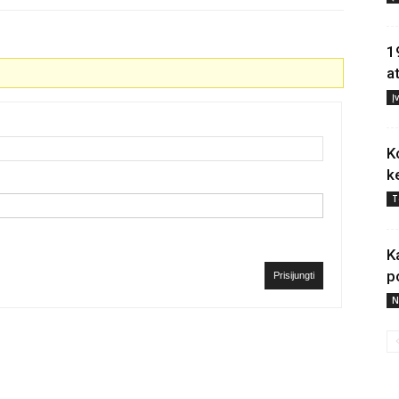
1
a
Į
K
k
T
K
p
Prisijungti
N