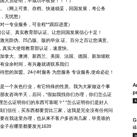
回国人员证明，不成功不收费！！！）
。（网上可查、存档、快速稳妥，回国发展，考公务
业，无忧愁）
一对一专业服务，可全程**跟踪进度）
馆公证、真实教育部认证。让您回国发展信心十足！
激光防伪、凹凸版、版的毕业.证、百分之百让您满意、
单，真实大使馆教育部认证，速度快。
加拿大、澳洲、新西兰、美国、法国、德国、新加坡欧
有业余时间，有兴趣就请联系我们
您的加盟。24小时服务 为您服务 专业服务,使命必赴！
A
是一个灰色行业，有它特殊的性质。我为大家做这个事
p
朋友咨询半天，后问，“假如我找你们办理，你们怎么证
A
理怎么证明你们的东西可靠呢？” “怎么证明你们是好人
对我们信任，买东西都要货比三家，这我是完全没有任何问
要在我这里办理，也从来不客户多咨询几家，毕竟谁的
G
子在哪里都要发光1639
i
Į