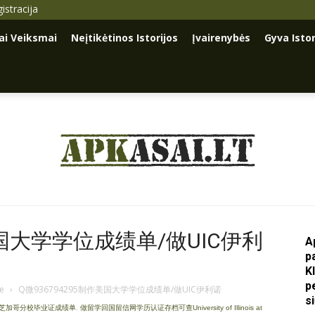
istracija
iai Veiksmai
Neįtikėtinos Istorijos
Įvairenybės
Gyva Istor
Apkasai.lt
美国大学学位成绩单/做UIC伊利
A
p
K
p
je
›
Q微936794295制作美国大学学位成绩单/做UIC伊利诺
s
大学芝加哥分校毕业证成绩单
,
做留学回国留信网学历认证存档可查University of Illinois at