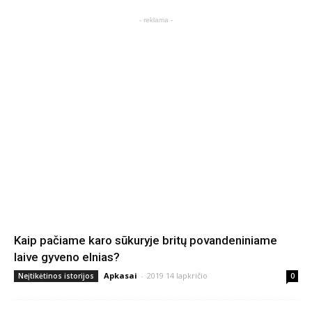
- reklama -
Kaip pačiame karo sūkuryje britų povandeniniame
laive gyveno elnias?
Apkasai
-
2019 14 lapkričio
Neįtikėtinos istorijos
0