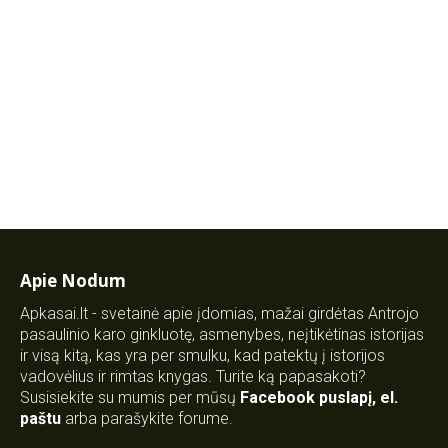
Apie Nodum
Apkasai.lt - svetainė apie įdomias, mažai girdėtas Antrojo
pasaulinio karo ginkluotę, asmenybes, neįtikėtinas istorijas
ir visą kitą, kas yra per smulku, kad patektų į istorijos
vadovėlius ir rimtas knygas. Turite ką papasakoti?
Susisiekite su mumis per mūsų
Facebook puslapį
,
el.
paštu
arba parašykite forume.