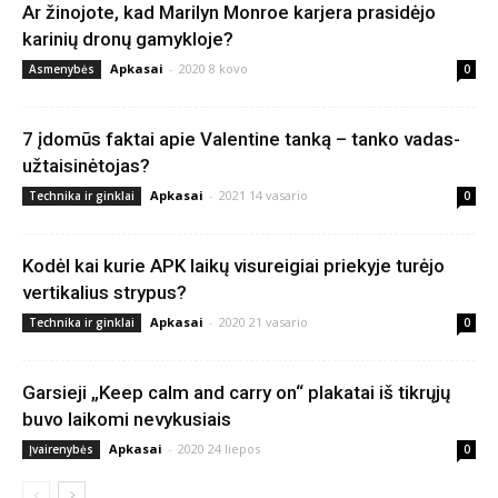
Ar žinojote, kad Marilyn Monroe karjera prasidėjo
karinių dronų gamykloje?
Apkasai
-
2020 8 kovo
Asmenybės
0
7 įdomūs faktai apie Valentine tanką – tanko vadas-
užtaisinėtojas?
Apkasai
-
2021 14 vasario
Technika ir ginklai
0
Kodėl kai kurie APK laikų visureigiai priekyje turėjo
vertikalius strypus?
Apkasai
-
2020 21 vasario
Technika ir ginklai
0
Garsieji „Keep calm and carry on“ plakatai iš tikrųjų
buvo laikomi nevykusiais
Apkasai
-
2020 24 liepos
Įvairenybės
0