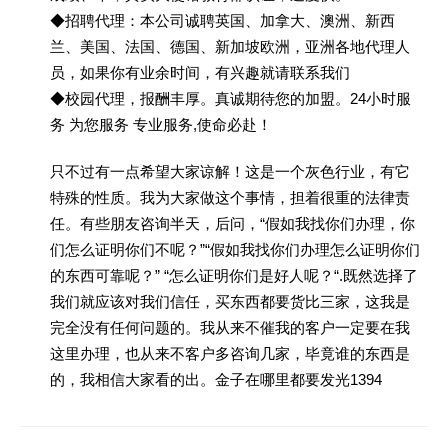
◆招聘代理：本公司诚聘英国、加拿大、澳洲、新西
兰、美国、法国、德国、新加坡欧洲，亚洲各地代理人
员，如果你有业余时间，有兴趣就请联系我们
◆校园代理，报酬丰厚。真诚期待您的加盟。24小时服
务 为您服务 专业服务,使命必赴！
只不过有一点希望大家谅解！这是一个灰色行业，有它
特殊的性质。我为大家做这个事情，担着很重的法律责
任。有些朋友咨询半天，后问，“假如我找你们办理，你
们怎么证明你们不呢？”“假如我找你们办理怎么证明你们
的东西可靠呢？” “怎么证明你们是好人呢？“.既然选择了
我们就应该对我们信任，买东西都要货比三家，这我是
完全没有任何问题的。我从来不催我的客户一定要在我
这里办理，也从来不客户多咨询几家，毕竟谁的东西是
的，我相信大家看的出。金子在哪里都要发光1394