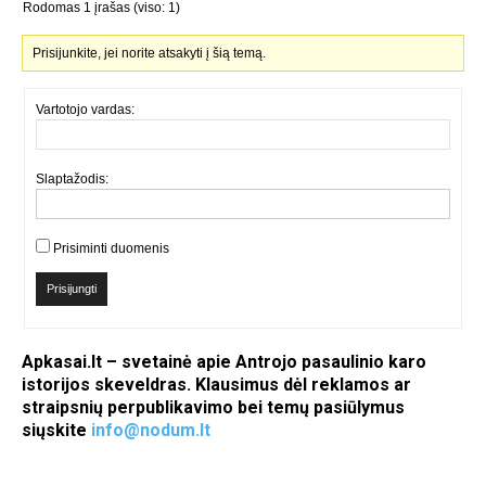
Rodomas 1 įrašas (viso: 1)
Prisijunkite, jei norite atsakyti į šią temą.
Vartotojo vardas:
Slaptažodis:
Prisiminti duomenis
Prisijungti
Apkasai.lt – svetainė apie Antrojo pasaulinio karo
istorijos skeveldras. Klausimus dėl reklamos ar
straipsnių perpublikavimo bei temų pasiūlymus
siųskite
info@nodum.lt