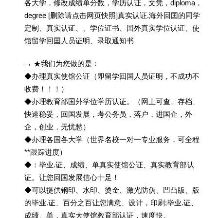
各大学，修改成绩单分数，学历认证，文凭，diploma，
degree [删除请点击网页快照]真实认证.海外回囯的同学
定制、真实认证、、学位证书、囯外真实学位认证、使
馆留学回囯人员证明、录取通知书
→ ★我们为您做的是：
◆办理真实使馆公证（即留学回国人员证明，不成功不
收费！！！）
◆办理教育部国外学位学历认证。（网上可查、存档、
快速稳妥，回国发展，考公务员，落户，进国企，外
企，创业，无忧愁）
◆办理各国各大学（世界名校一对一专业服务，可全程
**跟踪进度）
◆：毕业.证、成绩、单真实使馆公证、真实教育部认
证。让您回国发展信心十足！
◆可以提供钢印、水印、烫金、激光防伪、凹凸版、版
的毕业.证、百分之百让您满意、设计，印刷;毕业.证、
成绩、单，真实大使馆教育部认证，速度快。