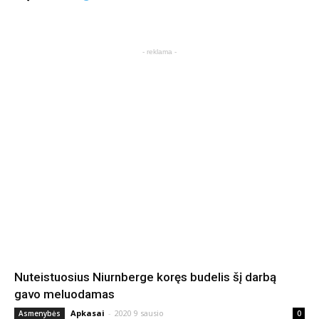
- reklama -
Nuteistuosius Niurnberge koręs budelis šį darbą
gavo meluodamas
Apkasai
-
2020 9 sausio
Asmenybės
0