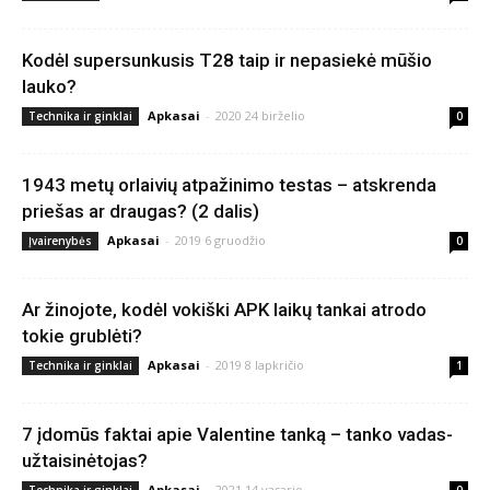
Kodėl supersunkusis T28 taip ir nepasiekė mūšio
lauko?
Apkasai
-
2020 24 birželio
Technika ir ginklai
0
1943 metų orlaivių atpažinimo testas – atskrenda
priešas ar draugas? (2 dalis)
Apkasai
-
2019 6 gruodžio
Įvairenybės
0
Ar žinojote, kodėl vokiški APK laikų tankai atrodo
tokie grublėti?
Apkasai
-
2019 8 lapkričio
Technika ir ginklai
1
7 įdomūs faktai apie Valentine tanką – tanko vadas-
užtaisinėtojas?
Apkasai
-
2021 14 vasario