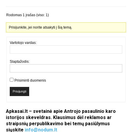
Rodomas 1 įrašas (viso: 1)
Prisijunkite, jei norite atsakyti į šią temą.
Vartotojo vardas:
Slaptažodis:
Prisiminti duomenis
Prisijungti
Apkasai.lt – svetainė apie Antrojo pasaulinio karo
istorijos skeveldras. Klausimus dėl reklamos ar
straipsnių perpublikavimo bei temų pasiūlymus
siųskite
info@nodum.lt