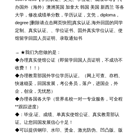
办国外（海外）澳洲英国 加拿大 韩国 美国 新西兰 等各
大学，修改成绩单分数，学历认证，文凭，diploma，
degree [删除请点击网页快照]真实认证.海外回囯的同学
定制、真实认证、、学位证书、囯外真实学位认证、使
馆留学回囯人员证明、录取通知书
→ ★我们为您做的是：
◆办理真实使馆公证（即留学回国人员证明，不成功不
收费！！！）
◆办理教育部国外学位学历认证。（网上可查、存档、
快速稳妥，回国发展，考公务员，落户，进国企，外
企，创业，无忧愁）
◆办理各国各大学（世界名校一对一专业服务，可全程
**跟踪进度）
◆：毕业.证、成绩、单真实使馆公证、真实教育部认
证。让您回国发展信心十足！
◆可以提供钢印、水印、烫金、激光防伪、凹凸版、版