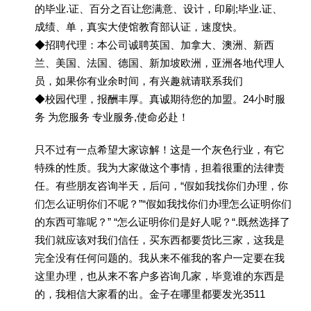
的毕业.证、百分之百让您满意、设计，印刷;毕业.证、
成绩、单，真实大使馆教育部认证，速度快。
◆招聘代理：本公司诚聘英国、加拿大、澳洲、新西
兰、美国、法国、德国、新加坡欧洲，亚洲各地代理人
员，如果你有业余时间，有兴趣就请联系我们
◆校园代理，报酬丰厚。真诚期待您的加盟。24小时服
务 为您服务 专业服务,使命必赴！
只不过有一点希望大家谅解！这是一个灰色行业，有它
特殊的性质。我为大家做这个事情，担着很重的法律责
任。有些朋友咨询半天，后问，“假如我找你们办理，你
们怎么证明你们不呢？”“假如我找你们办理怎么证明你们
的东西可靠呢？” “怎么证明你们是好人呢？“.既然选择了
我们就应该对我们信任，买东西都要货比三家，这我是
完全没有任何问题的。我从来不催我的客户一定要在我
这里办理，也从来不客户多咨询几家，毕竟谁的东西是
的，我相信大家看的出。金子在哪里都要发光3511