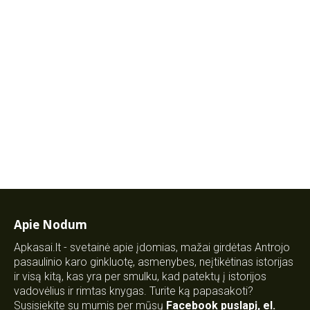
Apie Nodum
Apkasai.lt - svetainė apie įdomias, mažai girdėtas Antrojo
pasaulinio karo ginkluotę, asmenybes, neįtikėtinas istorijas
ir visą kitą, kas yra per smulku, kad patektų į istorijos
vadovėlius ir rimtas knygas. Turite ką papasakoti?
Susisiekite su mumis per mūsų
Facebook puslapį
,
el.