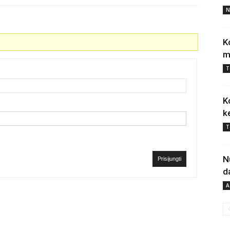
N
K
m
T
K
k
T
N
Prisijungti
d
A