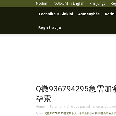
Nodum
NODUM in English
Prisijungti
Reg
Technika Ir Ginklai
Asmenybės
Karin
Registracija
Q微936794295急
毕索
Home
›
Forumai
›
Antrasis pasaulinis karas Lietuvo
Žymos:
Q微936794295急需加拿大大学毕业留学材料/加急做毕索大