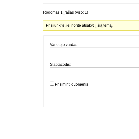
Rodomas 1 įrašas (viso: 1)
Prisijunkite, jei norite atsakyti į šią temą.
Vartotojo vardas:
Slaptažodis:
Prisiminti duomenis