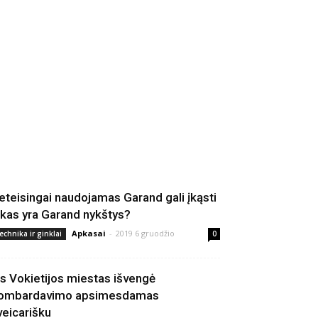
eteisingai naudojamas Garand gali įkąsti
 kas yra Garand nykštys?
Apkasai
-
2019 6 gruodžio
echnika ir ginklai
0
is Vokietijos miestas išvengė
ombardavimo apsimesdamas
veicarišku