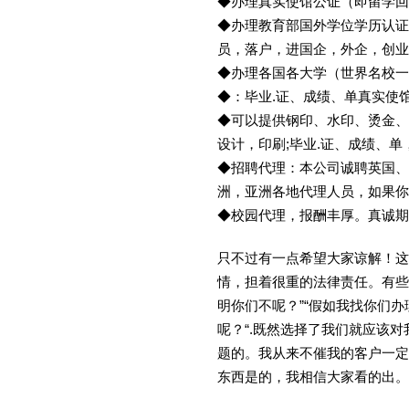
◆办理真实使馆公证（即留学
◆办理教育部国外学位学历认证
员，落户，进国企，外企，创
◆办理各国各大学（世界名校
◆：毕业.证、成绩、单真实使
◆可以提供钢印、水印、烫金、
设计，印刷;毕业.证、成绩、
◆招聘代理：本公司诚聘英国、
洲，亚洲各地代理人员，如果你
◆校园代理，报酬丰厚。真诚期待
只不过有一点希望大家谅解！这
情，担着很重的法律责任。有些
明你们不呢？”“假如我找你们办
呢？“.既然选择了我们就应该
题的。我从来不催我的客户一定
东西是的，我相信大家看的出。金