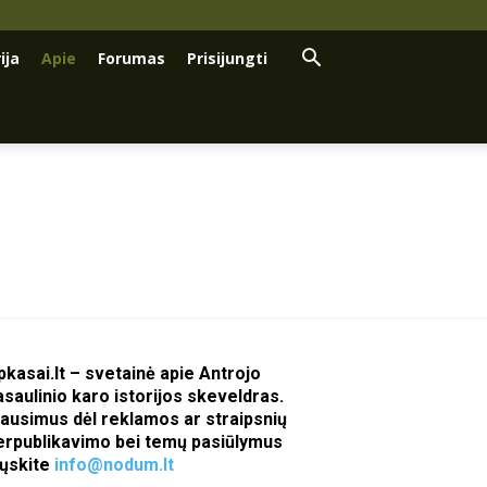
ija
Apie
Forumas
Prisijungti
pkasai.lt – svetainė apie Antrojo
asaulinio karo istorijos skeveldras.
lausimus dėl reklamos ar straipsnių
erpublikavimo bei temų pasiūlymus
iųskite
info@nodum.lt