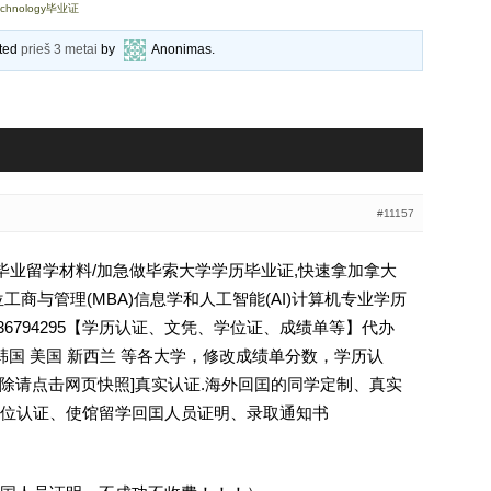
Technology毕业证
ated
prieš 3 metai
by
Anonimas
.
#11157
大学毕业留学材料/加急做毕索大学学历毕业证,快速拿加拿大
工商与管理(MBA)信息学和人工智能(AI)计算机专业学历
毕业证Q薇936794295【学历认证、文凭、学位证、成绩单等】代办
韩国 美国 新西兰 等各大学，修改成绩单分数，学历认
ee [删除请点击网页快照]真实认证.海外回囯的同学定制、真实
位认证、使馆留学回囯人员证明、录取通知书