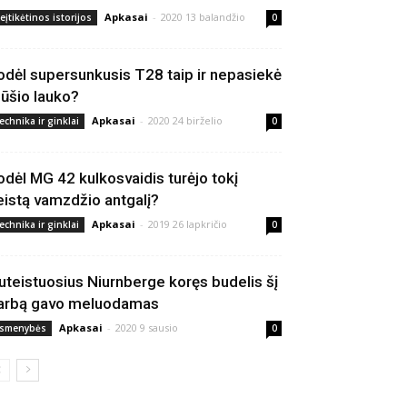
Apkasai
-
2020 13 balandžio
eįtikėtinos istorijos
0
odėl supersunkusis T28 taip ir nepasiekė
ūšio lauko?
Apkasai
-
2020 24 birželio
echnika ir ginklai
0
odėl MG 42 kulkosvaidis turėjo tokį
eistą vamzdžio antgalį?
Apkasai
-
2019 26 lapkričio
echnika ir ginklai
0
uteistuosius Niurnberge koręs budelis šį
arbą gavo meluodamas
Apkasai
-
2020 9 sausio
smenybės
0