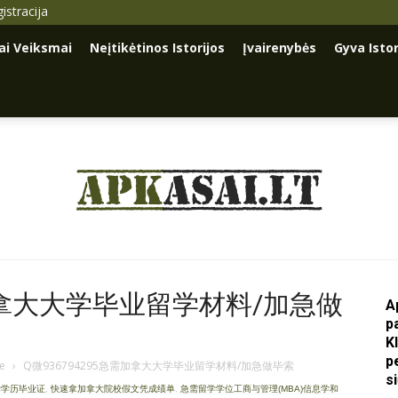
istracija
iai Veiksmai
Neįtikėtinos Istorijos
Įvairenybės
Gyva Istor
Apkasai.lt
需加拿大大学毕业留学材料/加急做
A
p
K
p
je
›
Q微936794295急需加拿大大学毕业留学材料/加急做毕索
s
学学历毕业证
,
快速拿加拿大院校假文凭成绩单
,
急需留学学位工商与管理(MBA)信息学和