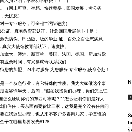
回国人员证明，不成功不收费！！！）
。（网上可查、存档、快速稳妥，回国发展，考公务
业，无忧愁）
一对一专业服务，可全程**跟踪进度）
馆公证、真实教育部认证。让您回国发展信心十足！
激光防伪、凹凸版、版的毕业.证、百分之百让您满意、
单，真实大使馆教育部认证，速度快。
加拿大、澳洲、新西兰、美国、法国、德国、新加坡欧
有业余时间，有兴趣就请联系我们
您的加盟。24小时服务 为您服务 专业服务,使命必赴！
N
是一个灰色行业，有它特殊的性质。我为大家做这个事
–
朋友咨询半天，后问，“假如我找你们办理，你们怎么证
T
理怎么证明你们的东西可靠呢？” “怎么证明你们是好人
对我们信任，买东西都要货比三家，这我是完全没有任何问
要在我这里办理，也从来不客户多咨询几家，毕竟谁的
Š
子在哪里都要发光8128
b
š