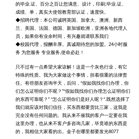
的毕业.证、百分之百让您满意、设计，印刷;毕业.证、
成绩、单，真实大使馆教育部认证，速度快。
◆招聘代理：本公司诚聘英国、加拿大、澳洲、新西
兰、美国、法国、德国、新加坡欧洲，亚洲各地代理人
员，如果你有业余时间，有兴趣就请联系我们
◆校园代理，报酬丰厚。真诚期待您的加盟。24小时服
务 为您服务 专业服务,使命必赴！
只不过有一点希望大家谅解！这是一个灰色行业，有它
特殊的性质。我为大家做这个事情，担着很重的法律责
任。有些朋友咨询半天，后问，“假如我找你们办理，你
们怎么证明你们不呢？”“假如我找你们办理怎么证明你们
的东西可靠呢？” “怎么证明你们是好人呢？“.既然选择了
我们就应该对我们信任，买东西都要货比三家，这我是
完全没有任何问题的。我从来不催我的客户一定要在我
这里办理，也从来不客户多咨询几家，毕竟谁的东西是
的，我相信大家看的出。金子在哪里都要发光8077