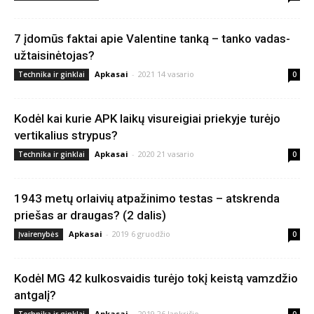
7 įdomūs faktai apie Valentine tanką – tanko vadas-
užtaisinėtojas?
Apkasai
-
2021 14 vasario
Technika ir ginklai
0
Kodėl kai kurie APK laikų visureigiai priekyje turėjo
vertikalius strypus?
Apkasai
-
2020 21 vasario
Technika ir ginklai
0
1943 metų orlaivių atpažinimo testas – atskrenda
priešas ar draugas? (2 dalis)
Apkasai
-
2019 6 gruodžio
Įvairenybės
0
Kodėl MG 42 kulkosvaidis turėjo tokį keistą vamzdžio
antgalį?
Apkasai
-
2019 26 lapkričio