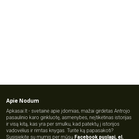
Apie Nodum
Apkasai.lt - svetainė apie įdomias, mažai girdėtas Antrojo
pasaulinio karo ginkluotę, asmenybes, neįtikėtinas istorijas
ir visą kitą, kas yra per smulku, kad patektų į istorijos
vadovėlius ir rimtas knygas. Turite ką papasakoti?
Susisiekite su mumis per mūsų
Facebook puslapį
,
el.