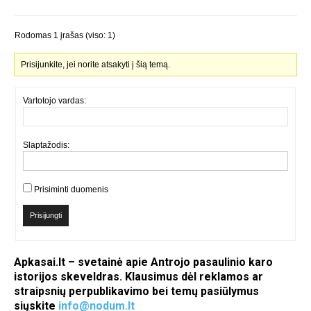
Rodomas 1 įrašas (viso: 1)
Prisijunkite, jei norite atsakyti į šią temą.
Vartotojo vardas:
Slaptažodis:
Prisiminti duomenis
Prisijungti
Apkasai.lt – svetainė apie Antrojo pasaulinio karo
istorijos skeveldras. Klausimus dėl reklamos ar
straipsnių perpublikavimo bei temų pasiūlymus
siųskite
info@nodum.lt