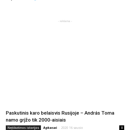
- reklama -
Paskutinis karo belaisvis Rusijoje – András Toma
namo grįžo tik 2000-aisiais
Apkasai
-
2020 16 sausio
Neįtikėtinos istorijos
0