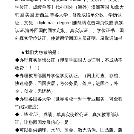
学位证、成绩单等】代办国外（海外）澳洲英国 加拿大
韩国 美国 新西兰 等各大学，修改成绩单分数，学历认
证，文凭，diploma，degree [删除请点击网页快照]真实
认证.海外回囯的同学定制、真实认证、、学位证书、囯
外真实学位认证、使馆留学回囯人员证明、录取通知书
→ ★我们为您做的是：
◆办理真实使馆公证（即留学回国人员证明，不成功不
收费！！！）
◆办理教育部国外学位学历认证。（网上可查、存档、
快速稳妥，回国发展，考公务员，落户，进国企，外
企，创业，无忧愁）
◆办理各国各大学（世界名校一对一专业服务，可全程
**跟踪进度）
◆：毕业.证、成绩、单真实使馆公证、真实教育部认
证。让您回国发展信心十足！
◆可以提供钢印、水印、烫金、激光防伪、凹凸版、版