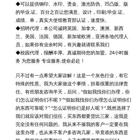
◆可以提供钢印、水印、烫金、激光防伪、凹凸版、版
的毕业.证、百分之百让您满意、设计，印刷;毕业.证、
成绩、单，真实大使馆教育部认证，速度快。
◆招聘代理：本公司诚聘英国、加拿大、澳洲、新西
兰、美国、法国、德国、新加坡欧洲，亚洲各地代理人
员，如果你有业余时间，有兴趣就请联系我们
◆校园代理，报酬丰厚。真诚期待您的加盟。24小时服
务 为您服务 专业服务,使命必赴！
只不过有一点希望大家谅解！这是一个灰色行业，有它
特殊的性质。我为大家做这个事情，担着很重的法律责
任。有些朋友咨询半天，后问，“假如我找你们办理，你
们怎么证明你们不呢？”“假如我找你们办理怎么证明你们
的东西可靠呢？” “怎么证明你们是好人呢？“.既然选择了
我们就应该对我们信任，买东西都要货比三家，这我是
完全没有任何问题的。我从来不催我的客户一定要在我
这里办理，也从来不客户多咨询几家，毕竟谁的东西是