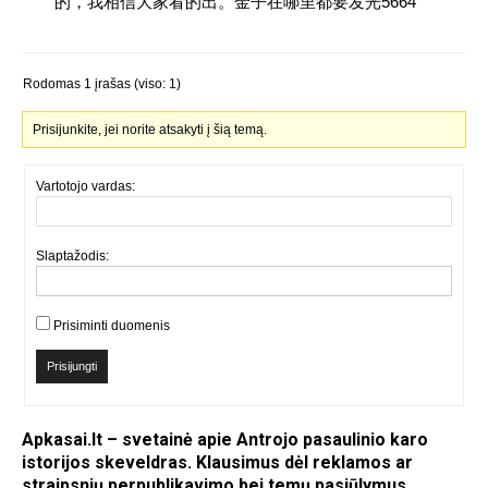
的，我相信大家看的出。金子在哪里都要发光5664
Rodomas 1 įrašas (viso: 1)
Prisijunkite, jei norite atsakyti į šią temą.
Vartotojo vardas:
Slaptažodis:
Prisiminti duomenis
Prisijungti
Apkasai.lt – svetainė apie Antrojo pasaulinio karo
istorijos skeveldras. Klausimus dėl reklamos ar
straipsnių perpublikavimo bei temų pasiūlymus