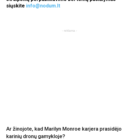
siųskite
info@nodum.lt
- reklama -
Ar žinojote, kad Marilyn Monroe karjera prasidėjo
karinių dronų gamykloje?