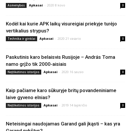
Apkasai
-
2020 8 kovo
Asmenybės
0
Kodėl kai kurie APK laikų visureigiai priekyje turėjo
vertikalius strypus?
Apkasai
-
2020 21 vasario
Technika ir ginklai
0
Paskutinis karo belaisvis Rusijoje – András Toma
namo grįžo tik 2000-aisiais
Apkasai
-
2020 16 sausio
Neįtikėtinos istorijos
0
Kaip pačiame karo sūkuryje britų povandeniniame
laive gyveno elnias?
Apkasai
-
2019 14 lapkričio
Neįtikėtinos istorijos
0
Neteisingai naudojamas Garand gali įkąsti – kas yra
Garand nykštys?