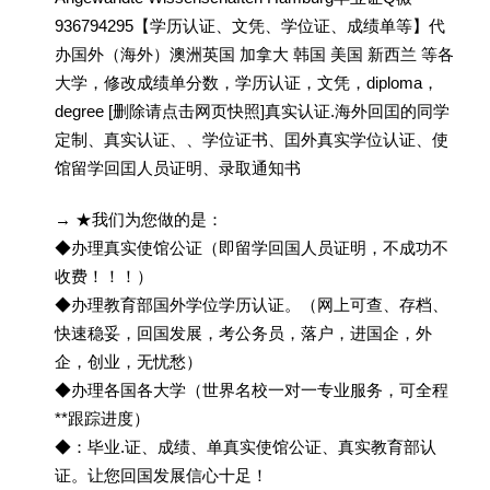
936794295【学历认证、文凭、学位证、成绩单等】代
办国外（海外）澳洲英国 加拿大 韩国 美国 新西兰 等各
大学，修改成绩单分数，学历认证，文凭，diploma，
degree [删除请点击网页快照]真实认证.海外回囯的同学
定制、真实认证、、学位证书、囯外真实学位认证、使
馆留学回囯人员证明、录取通知书
→ ★我们为您做的是：
◆办理真实使馆公证（即留学回国人员证明，不成功不
收费！！！）
◆办理教育部国外学位学历认证。（网上可查、存档、
快速稳妥，回国发展，考公务员，落户，进国企，外
企，创业，无忧愁）
◆办理各国各大学（世界名校一对一专业服务，可全程
**跟踪进度）
◆：毕业.证、成绩、单真实使馆公证、真实教育部认
证。让您回国发展信心十足！