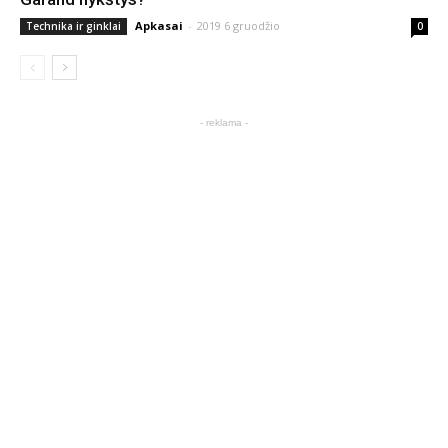
Apkasai
-
2019 6 gruodžio
Technika ir ginklai
0
- reklama -