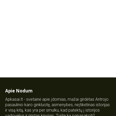
Apie Nodum
Apkasai.lt - svetainė apie įdomias, mažai girdėtas Antrojo
pasaulinio karo ginkluotę, asmenybes, neįtikėtinas istorijas
ir visą kitą, kas yra per smulku, kad patektų į istorijos
vadovėlius ir rimtas knygas. Turite ką papasakoti?