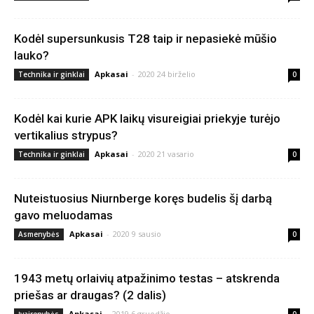
Kodėl supersunkusis T28 taip ir nepasiekė mūšio
lauko?
Apkasai
-
2020 24 birželio
Technika ir ginklai
0
Kodėl kai kurie APK laikų visureigiai priekyje turėjo
vertikalius strypus?
Apkasai
-
2020 21 vasario
Technika ir ginklai
0
Nuteistuosius Niurnberge koręs budelis šį darbą
gavo meluodamas
Apkasai
-
2020 9 sausio
Asmenybės
0
1943 metų orlaivių atpažinimo testas – atskrenda
priešas ar draugas? (2 dalis)
Apkasai
-
2019 6 gruodžio