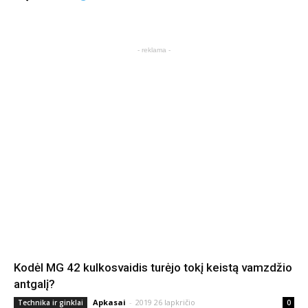
- reklama -
Kodėl MG 42 kulkosvaidis turėjo tokį keistą vamzdžio
antgalį?
Apkasai
-
2019 26 lapkričio
Technika ir ginklai
0