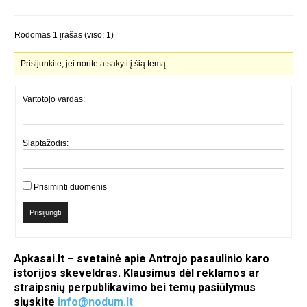
Rodomas 1 įrašas (viso: 1)
Prisijunkite, jei norite atsakyti į šią temą.
Vartotojo vardas:
Slaptažodis:
Prisiminti duomenis
Prisijungti
Apkasai.lt – svetainė apie Antrojo pasaulinio karo
istorijos skeveldras. Klausimus dėl reklamos ar
straipsnių perpublikavimo bei temų pasiūlymus
siųskite
info@nodum.lt