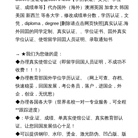
证、成绩单等】代办国外（海外）澳洲英国 加拿大 韩国
美国 新西兰 等各大学，修改成绩单分数，学历认证，文
凭，diploma，degree [删除请点击网页快照]真实认证.海
外回囯的同学定制、真实认证、、学位证书、囯外真实
学位认证、使馆留学回囯人员证明、录取通知书
→ ★我们为您做的是：
◆办理真实使馆公证（即留学回国人员证明，不成功不
收费！！！）
◆办理教育部国外学位学历认证。（网上可查、存档、
快速稳妥，回国发展，考公务员，落户，进国企，外
企，创业，无忧愁）
◆办理各国各大学（世界名校一对一专业服务，可全程
**跟踪进度）
◆：毕业.证、成绩、单真实使馆公证、真实教育部认
证。让您回国发展信心十足！
◆可以提供钢印、水印、烫金、激光防伪、凹凸版、版