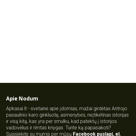
Apie Nodum
Apkasai.lt - svetainė apie įdomias, mažai girdėtas Antrojo
pasaulinio karo ginkluotę, asmenybes, neįtikėtinas istorijas
ir visą kitą, kas yra per smulku, kad patektų į istorijos
vadovėlius ir rimtas knygas. Turite ką papasakoti?
Susisiekite su mumis per mūsų
Facebook puslapį
,
el.