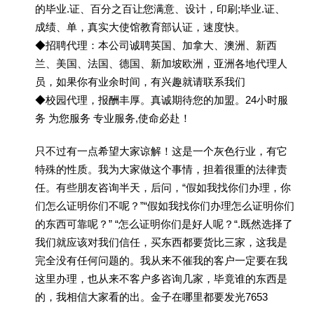
的毕业.证、百分之百让您满意、设计，印刷;毕业.证、
成绩、单，真实大使馆教育部认证，速度快。
◆招聘代理：本公司诚聘英国、加拿大、澳洲、新西
兰、美国、法国、德国、新加坡欧洲，亚洲各地代理人
员，如果你有业余时间，有兴趣就请联系我们
◆校园代理，报酬丰厚。真诚期待您的加盟。24小时服
务 为您服务 专业服务,使命必赴！
只不过有一点希望大家谅解！这是一个灰色行业，有它
特殊的性质。我为大家做这个事情，担着很重的法律责
任。有些朋友咨询半天，后问，“假如我找你们办理，你
们怎么证明你们不呢？”“假如我找你们办理怎么证明你们
的东西可靠呢？” “怎么证明你们是好人呢？“.既然选择了
我们就应该对我们信任，买东西都要货比三家，这我是
完全没有任何问题的。我从来不催我的客户一定要在我
这里办理，也从来不客户多咨询几家，毕竟谁的东西是
的，我相信大家看的出。金子在哪里都要发光7653