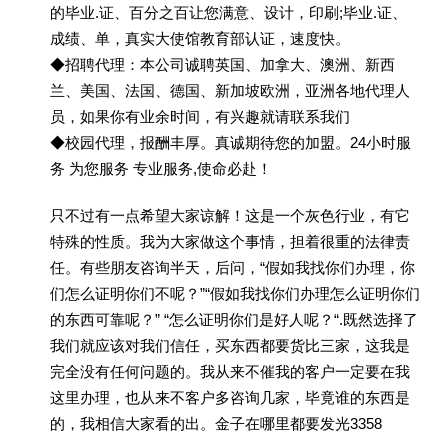
的毕业.证、百分之百让您满意、设计，印刷;毕业.证、
成绩、单，真实大使馆教育部认证，速度快。
◆招聘代理：本公司诚聘英国、加拿大、澳洲、新西
兰、美国、法国、德国、新加坡欧洲，亚洲各地代理人
员，如果你有业余时间，有兴趣就请联系我们
◆校园代理，报酬丰厚。真诚期待您的加盟。24小时服
务 为您服务 专业服务,使命必赴！
只不过有一点希望大家谅解！这是一个灰色行业，有它
特殊的性质。我为大家做这个事情，担着很重的法律责
任。有些朋友咨询半天，后问，“假如我找你们办理，你
们怎么证明你们不呢？”“假如我找你们办理怎么证明你们
的东西可靠呢？” “怎么证明你们是好人呢？“.既然选择了
我们就应该对我们信任，买东西都要货比三家，这我是
完全没有任何问题的。我从来不催我的客户一定要在我
这里办理，也从来不客户多咨询几家，毕竟谁的东西是
的，我相信大家看的出。金子在哪里都要发光3358