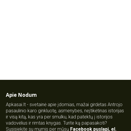
Apie Nodum
Apkasai.lt - svetainė apie įdomias, mažai girdėtas Antrojo
pasaulinio karo ginkluotę, asmenybes, neįtikėtinas istorijas
ir visą kitą, kas yra per smulku, kad patektų į istorijos
vadovėlius ir rimtas knygas. Turite ką papasakoti?
Susisiekite su mumis per mūsų
Facebook puslapį
,
el.