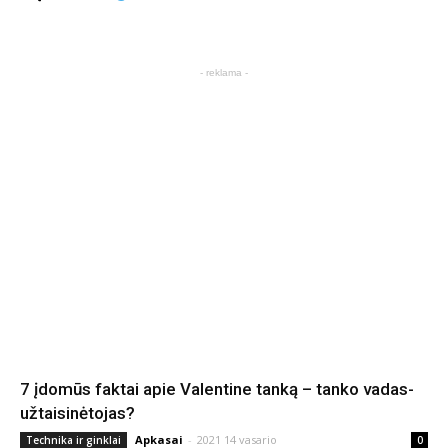
- reklama -
7 įdomūs faktai apie Valentine tanką – tanko vadas-
užtaisinėtojas?
Apkasai
-
2021 14 vasario
Technika ir ginklai
0