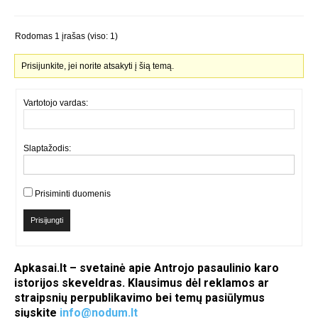
Rodomas 1 įrašas (viso: 1)
Prisijunkite, jei norite atsakyti į šią temą.
Vartotojo vardas:
Slaptažodis:
Prisiminti duomenis
Prisijungti
Apkasai.lt – svetainė apie Antrojo pasaulinio karo
istorijos skeveldras. Klausimus dėl reklamos ar
straipsnių perpublikavimo bei temų pasiūlymus
siųskite
info@nodum.lt