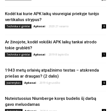
Kodėl kai kurie APK laikų visureigiai priekyje turėjo
vertikalius strypus?
Apkasai
-
2020 21 vasario
Technika ir ginklai
0
Ar žinojote, kodėl vokiški APK laikų tankai atrodo
tokie grublėti?
Apkasai
-
2019 8 lapkričio
Technika ir ginklai
1
1943 metų orlaivių atpažinimo testas – atskrenda
priešas ar draugas? (2 dalis)
Apkasai
-
2019 6 gruodžio
Įvairenybės
0
Nuteistuosius Niurnberge koręs budelis šį darbą
gavo meluodamas
Apkasai
-
2020 9 sausio