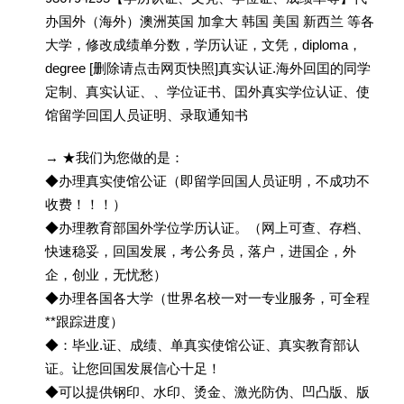
办国外（海外）澳洲英国 加拿大 韩国 美国 新西兰 等各
大学，修改成绩单分数，学历认证，文凭，diploma，
degree [删除请点击网页快照]真实认证.海外回囯的同学
定制、真实认证、、学位证书、囯外真实学位认证、使
馆留学回囯人员证明、录取通知书
→ ★我们为您做的是：
◆办理真实使馆公证（即留学回国人员证明，不成功不
收费！！！）
◆办理教育部国外学位学历认证。（网上可查、存档、
快速稳妥，回国发展，考公务员，落户，进国企，外
企，创业，无忧愁）
◆办理各国各大学（世界名校一对一专业服务，可全程
**跟踪进度）
◆：毕业.证、成绩、单真实使馆公证、真实教育部认
证。让您回国发展信心十足！
◆可以提供钢印、水印、烫金、激光防伪、凹凸版、版