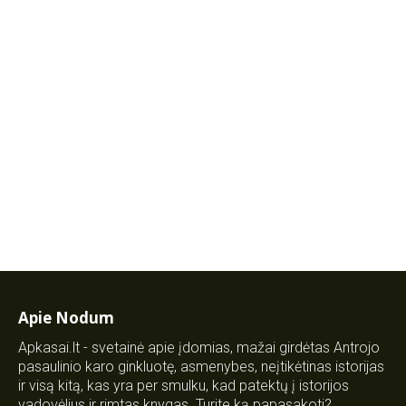
Apie Nodum
Apkasai.lt - svetainė apie įdomias, mažai girdėtas Antrojo
pasaulinio karo ginkluotę, asmenybes, neįtikėtinas istorijas
ir visą kitą, kas yra per smulku, kad patektų į istorijos
vadovėlius ir rimtas knygas. Turite ką papasakoti?