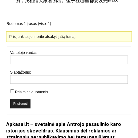
的，我相信大家看的出。金子在哪里都要发光6633
Rodomas 1 įrašas (viso: 1)
Prisijunkite, jei norite atsakyti į šią temą.
Vartotojo vardas:
Slaptažodis:
Prisiminti duomenis
Prisijungti
Apkasai.lt – svetainė apie Antrojo pasaulinio karo
istorijos skeveldras. Klausimus dėl reklamos ar
straipsnių perpublikavimo bei temų pasiūlymus