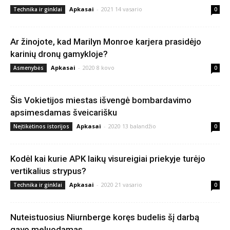
Apkasai
-
2021 14 vasario
Technika ir ginklai
0
Ar žinojote, kad Marilyn Monroe karjera prasidėjo
karinių dronų gamykloje?
Apkasai
-
2020 8 kovo
Asmenybės
0
Šis Vokietijos miestas išvengė bombardavimo
apsimesdamas šveicarišku
Apkasai
-
2020 13 balandžio
Neįtikėtinos istorijos
0
Kodėl kai kurie APK laikų visureigiai priekyje turėjo
vertikalius strypus?
Apkasai
-
2020 21 vasario
Technika ir ginklai
0
Nuteistuosius Niurnberge koręs budelis šį darbą
gavo meluodamas