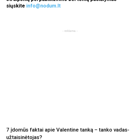
siųskite
info@nodum.lt
- reklama -
7 įdomūs faktai apie Valentine tanką – tanko vadas-
užtaisinėtojas?