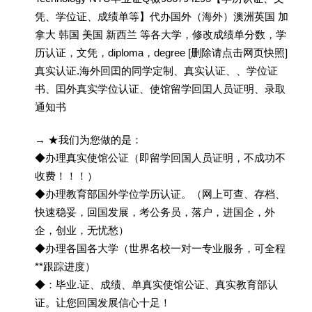
凭、学位证、成绩单等】代办国外（海外）澳洲英国 加
拿大 韩国 美国 新西兰 等各大学，修改成绩单分数，学
历认证，文凭，diploma，degree [删除请点击网页快照]
真实认证.海外回囯的同学定制、真实认证、、学位证
书、囯外真实学位认证、使馆留学回囯人员证明、录取
通知书
→ ★我们为您做的是：
◆办理真实使馆公证（即留学回国人员证明，不成功不
收费！！！）
◆办理教育部国外学位学历认证。（网上可查、存档、
快速稳妥，回国发展，考公务员，落户，进国企，外
企，创业，无忧愁）
◆办理各国各大学（世界名校一对一专业服务，可全程
**跟踪进度）
◆：毕业.证、成绩、单真实使馆公证、真实教育部认
证。让您回国发展信心十足！