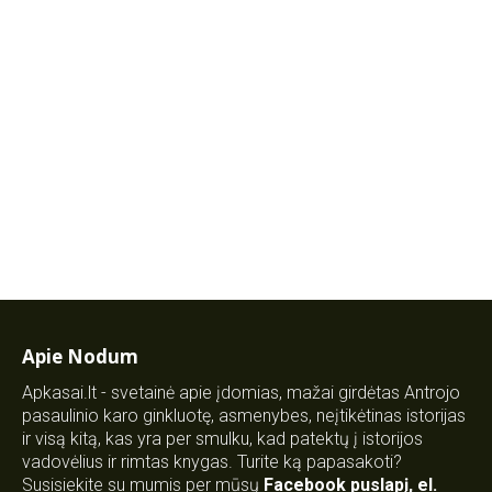
Apie Nodum
Apkasai.lt - svetainė apie įdomias, mažai girdėtas Antrojo
pasaulinio karo ginkluotę, asmenybes, neįtikėtinas istorijas
ir visą kitą, kas yra per smulku, kad patektų į istorijos
vadovėlius ir rimtas knygas. Turite ką papasakoti?
Susisiekite su mumis per mūsų
Facebook puslapį
,
el.