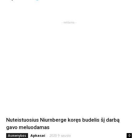
- reklama -
Nuteistuosius Niurnberge koręs budelis šį darbą
gavo meluodamas
Apkasai
-
2020 9 sausio
Asmenybės
0