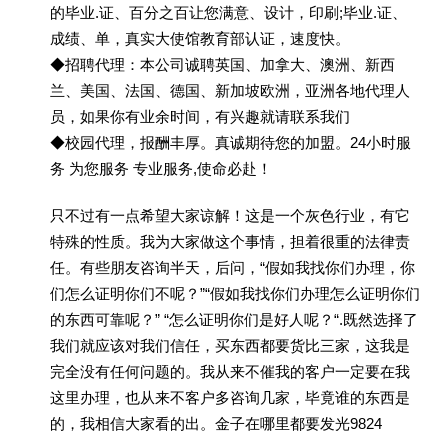
的毕业.证、百分之百让您满意、设计，印刷;毕业.证、
成绩、单，真实大使馆教育部认证，速度快。
◆招聘代理：本公司诚聘英国、加拿大、澳洲、新西
兰、美国、法国、德国、新加坡欧洲，亚洲各地代理人
员，如果你有业余时间，有兴趣就请联系我们
◆校园代理，报酬丰厚。真诚期待您的加盟。24小时服
务 为您服务 专业服务,使命必赴！
只不过有一点希望大家谅解！这是一个灰色行业，有它
特殊的性质。我为大家做这个事情，担着很重的法律责
任。有些朋友咨询半天，后问，“假如我找你们办理，你
们怎么证明你们不呢？”“假如我找你们办理怎么证明你们
的东西可靠呢？” “怎么证明你们是好人呢？“.既然选择了
我们就应该对我们信任，买东西都要货比三家，这我是
完全没有任何问题的。我从来不催我的客户一定要在我
这里办理，也从来不客户多咨询几家，毕竟谁的东西是
的，我相信大家看的出。金子在哪里都要发光9824