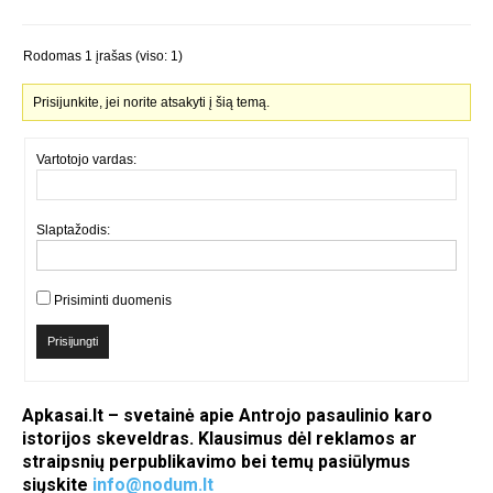
Rodomas 1 įrašas (viso: 1)
Prisijunkite, jei norite atsakyti į šią temą.
Vartotojo vardas:
Slaptažodis:
Prisiminti duomenis
Prisijungti
Apkasai.lt – svetainė apie Antrojo pasaulinio karo
istorijos skeveldras. Klausimus dėl reklamos ar
straipsnių perpublikavimo bei temų pasiūlymus
siųskite
info@nodum.lt