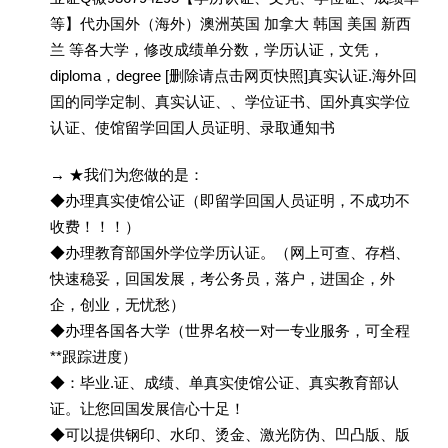
等】代办国外（海外）澳洲英国 加拿大 韩国 美国 新西
兰 等各大学，修改成绩单分数，学历认证，文凭，
diploma，degree [删除请点击网页快照]真实认证.海外回
囯的同学定制、真实认证、、学位证书、囯外真实学位
认证、使馆留学回囯人员证明、录取通知书
→ ★我们为您做的是：
◆办理真实使馆公证（即留学回国人员证明，不成功不
收费！！！）
◆办理教育部国外学位学历认证。（网上可查、存档、
快速稳妥，回国发展，考公务员，落户，进国企，外
企，创业，无忧愁）
◆办理各国各大学（世界名校一对一专业服务，可全程
**跟踪进度）
◆：毕业.证、成绩、单真实使馆公证、真实教育部认
证。让您回国发展信心十足！
◆可以提供钢印、水印、烫金、激光防伪、凹凸版、版