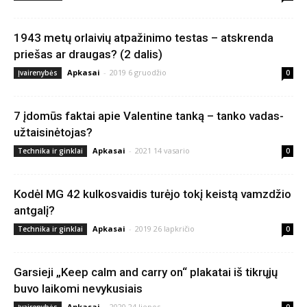
1943 metų orlaivių atpažinimo testas – atskrenda
priešas ar draugas? (2 dalis)
Apkasai
-
2019 6 gruodžio
Įvairenybės
0
7 įdomūs faktai apie Valentine tanką – tanko vadas-
užtaisinėtojas?
Apkasai
-
2021 14 vasario
Technika ir ginklai
0
Kodėl MG 42 kulkosvaidis turėjo tokį keistą vamzdžio
antgalį?
Apkasai
-
2019 26 lapkričio
Technika ir ginklai
0
Garsieji „Keep calm and carry on“ plakatai iš tikrųjų
buvo laikomi nevykusiais
Apkasai
-
2020 24 liepos