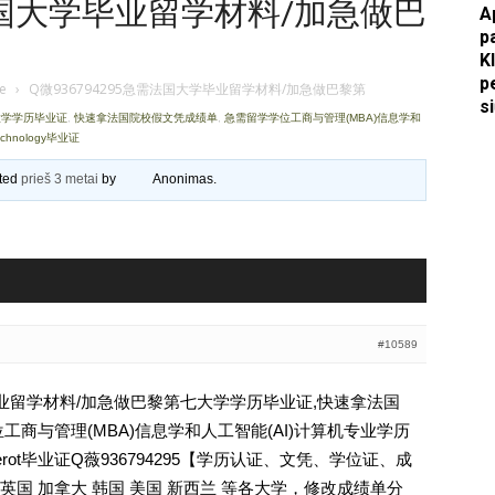
需法国大学毕业留学材料/加急做巴
A
p
Apkasai.lt
K
p
je
›
Q微936794295急需法国大学毕业留学材料/加急做巴黎第
s
大学学历毕业证
,
快速拿法国院校假文凭成绩单
,
急需留学学位工商与管理(MBA)信息学和
Technology毕业证
ated
prieš 3 metai
by
Anonimas
.
#10589
学毕业留学材料/加急做巴黎第七大学学历毕业证,快速拿法国
工商与管理(MBA)信息学和人工智能(AI)计算机专业学历
Denis Diderot毕业证Q薇936794295【学历认证、文凭、学位证、成
国 加拿大 韩国 美国 新西兰 等各大学，修改成绩单分