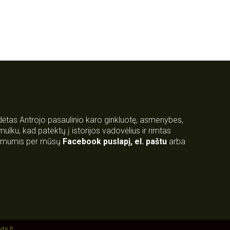
rdėtas Antrojo pasaulinio karo ginkluotę, asmenybes,
 smulku, kad patektų į istorijos vadovėlius ir rimtas
su mumis per mūsų
Facebook puslapį
,
el. paštu
arba
yte.lt