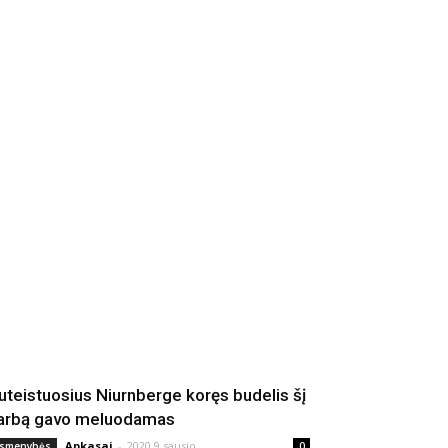
uteistuosius Niurnberge koręs budelis šį
arbą gavo meluodamas
Apkasai
-
2020 9 sausio
smenybės
0