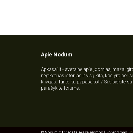
Apie Nodum
Apkasai.lt - svetainė apie įdomias, mažai gi
neįtikėtinas istorijas ir visą kitą, kas yra per
knygas. Turite ką papasakoti? Susisiekite 
parašykite forume.
© Nodum.lt | Visos teisės saugomos | Sprendimas:
Sb