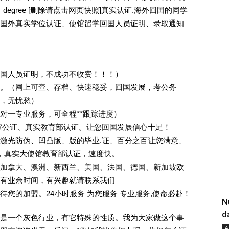
，degree [删除请点击网页快照]真实认证.海外回囯的同学
囯外真实学位认证、使馆留学回囯人员证明、录取通知
回国人员证明，不成功不收费！！！）
。（网上可查、存档、快速稳妥，回国发展，考公务
业，无忧愁）
一对一专业服务，可全程**跟踪进度）
馆公证、真实教育部认证。让您回国发展信心十足！
激光防伪、凹凸版、版的毕业.证、百分之百让您满意、
单，真实大使馆教育部认证，速度快。
加拿大、澳洲、新西兰、美国、法国、德国、新加坡欧
有业余时间，有兴趣就请联系我们
您的加盟。24小时服务 为您服务 专业服务,使命必赴！
N
d
是一个灰色行业，有它特殊的性质。我为大家做这个事
A