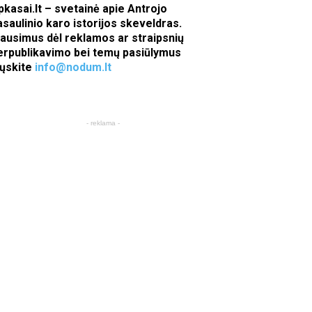
pkasai.lt – svetainė apie Antrojo
asaulinio karo istorijos skeveldras.
lausimus dėl reklamos ar straipsnių
erpublikavimo bei temų pasiūlymus
iųskite
info@nodum.lt
- reklama -