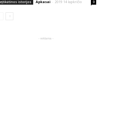
Apkasai
-
2019 14 lapkričio
eįtikėtinos istorijos
0
- reklama -