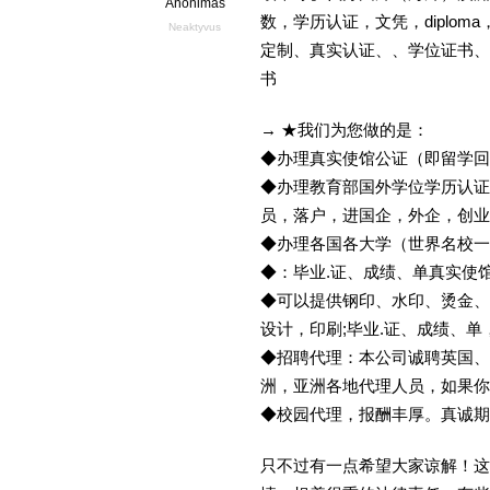
Anonimas
数，学历认证，文凭，diploma
Neaktyvus
定制、真实认证、、学位证书、
书
→ ★我们为您做的是：
◆办理真实使馆公证（即留学
◆办理教育部国外学位学历认证
员，落户，进国企，外企，创
◆办理各国各大学（世界名校
◆：毕业.证、成绩、单真实使
◆可以提供钢印、水印、烫金、
设计，印刷;毕业.证、成绩、
◆招聘代理：本公司诚聘英国、
洲，亚洲各地代理人员，如果你
◆校园代理，报酬丰厚。真诚期待
只不过有一点希望大家谅解！这