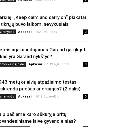
arsieji „Keep calm and carry on“ plakatai
š tikrųjų buvo laikomi nevykusiais
Apkasai
-
2020 24 liepos
vairenybės
0
eteisingai naudojamas Garand gali įkąsti
 kas yra Garand nykštys?
Apkasai
-
2019 6 gruodžio
echnika ir ginklai
0
943 metų orlaivių atpažinimo testas –
tskrenda priešas ar draugas? (2 dalis)
Apkasai
-
2019 6 gruodžio
vairenybės
0
aip pačiame karo sūkuryje britų
ovandeniniame laive gyveno elnias?