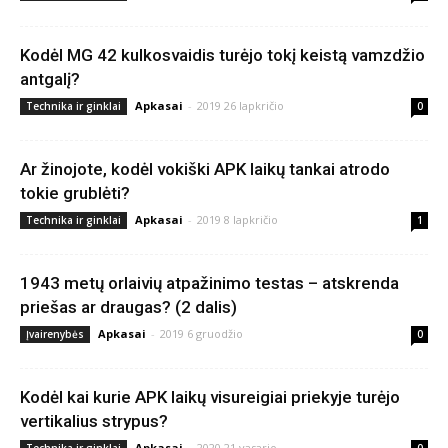
Kodėl MG 42 kulkosvaidis turėjo tokį keistą vamzdžio
antgalį?
Apkasai
-
2019 26 lapkričio
Technika ir ginklai
0
Ar žinojote, kodėl vokiški APK laikų tankai atrodo
tokie grublėti?
Apkasai
-
2019 8 lapkričio
Technika ir ginklai
1
1943 metų orlaivių atpažinimo testas – atskrenda
priešas ar draugas? (2 dalis)
Apkasai
-
2019 6 gruodžio
Įvairenybės
0
Kodėl kai kurie APK laikų visureigiai priekyje turėjo
vertikalius strypus?
Apkasai
-
2020 21 vasario