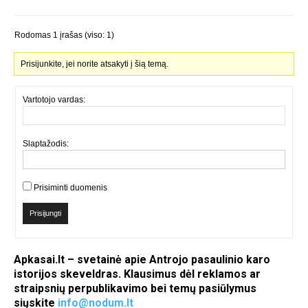
Rodomas 1 įrašas (viso: 1)
Prisijunkite, jei norite atsakyti į šią temą.
Vartotojo vardas:
Slaptažodis:
Prisiminti duomenis
Prisijungti
Apkasai.lt – svetainė apie Antrojo pasaulinio karo
istorijos skeveldras. Klausimus dėl reklamos ar
straipsnių perpublikavimo bei temų pasiūlymus
siųskite
info@nodum.lt