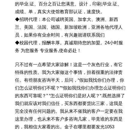
的毕业.证、百分之百让您满意、设计，印刷;毕业.证、
成绩、单，真实大使馆教育部认证，速度快。
◆招聘代理：本公司诚聘英国、加拿大、澳洲、新西
兰、美国、法国、德国、新加坡欧洲，亚洲各地代理人
员，如果你有业余时间，有兴趣就请联系我们
◆校园代理，报酬丰厚。真诚期待您的加盟。24小时服
务 为您服务 专业服务,使命必赴！
只不过有一点希望大家谅解！这是一个灰色行业，有它
特殊的性质。我为大家做这个事情，担着很重的法律责
任。有些朋友咨询半天，后问，“假如我找你们办理，你
们怎么证明你们不呢？”“假如我找你们办理怎么证明你们
的东西可靠呢？” “怎么证明你们是好人呢？“.既然选择了
我们就应该对我们信任，买东西都要货比三家，这我是
完全没有任何问题的。我从来不催我的客户一定要在我
这里办理，也从来不客户多咨询几家，毕竟谁的东西是
的，我相信大家看的出。金子在哪里都要发光1053