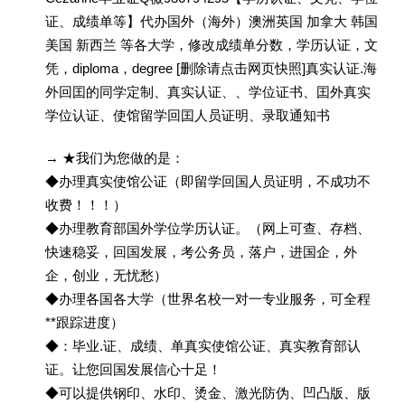
证、成绩单等】代办国外（海外）澳洲英国 加拿大 韩国
美国 新西兰 等各大学，修改成绩单分数，学历认证，文
凭，diploma，degree [删除请点击网页快照]真实认证.海
外回囯的同学定制、真实认证、、学位证书、囯外真实
学位认证、使馆留学回囯人员证明、录取通知书
→ ★我们为您做的是：
◆办理真实使馆公证（即留学回国人员证明，不成功不
收费！！！）
◆办理教育部国外学位学历认证。（网上可查、存档、
快速稳妥，回国发展，考公务员，落户，进国企，外
企，创业，无忧愁）
◆办理各国各大学（世界名校一对一专业服务，可全程
**跟踪进度）
◆：毕业.证、成绩、单真实使馆公证、真实教育部认
证。让您回国发展信心十足！
◆可以提供钢印、水印、烫金、激光防伪、凹凸版、版