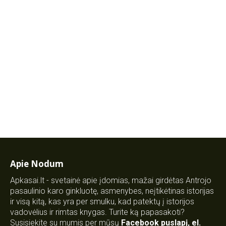
Apie Nodum
Apkasai.lt - svetainė apie įdomias, mažai girdėtas Antrojo
pasaulinio karo ginkluotę, asmenybes, neįtikėtinas istorijas
ir visą kitą, kas yra per smulku, kad patektų į istorijos
vadovėlius ir rimtas knygas. Turite ką papasakoti?
Susisiekite su mumis per mūsų
Facebook puslapį
,
el.