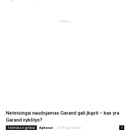
- reklama -
Neteisingai naudojamas Garand gali įkąsti – kas yra
Garand nykštys?
Apkasai
-
2019 6 gruodžio
Technika ir ginklai
0