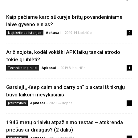
Kaip pačiame karo sūkuryje britų povandeniniame
laive gyveno elnias?
Apkasai
-
2019 14 lapkričio
Neįtikėtinos istorijos
0
Ar žinojote, kodėl vokiški APK laikų tankai atrodo
tokie grublėti?
Apkasai
-
2019 8 lapkričio
Technika ir ginklai
1
Garsieji „Keep calm and carry on“ plakatai iš tikrųjų
buvo laikomi nevykusiais
Apkasai
-
2020 24 liepos
Įvairenybės
0
1943 metų orlaivių atpažinimo testas – atskrenda
priešas ar draugas? (2 dalis)
Apkasai
-
2019 6 gruodžio