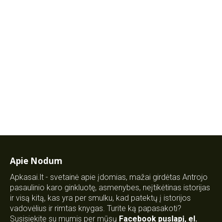
Apie Nodum
Apkasai.lt - svetainė apie įdomias, mažai girdėtas Antrojo
pasaulinio karo ginkluotę, asmenybes, neįtikėtinas istorijas
ir visą kitą, kas yra per smulku, kad patektų į istorijos
vadovėlius ir rimtas knygas. Turite ką papasakoti?
Susisiekite su mumis per mūsų
Facebook puslapį
,
el.