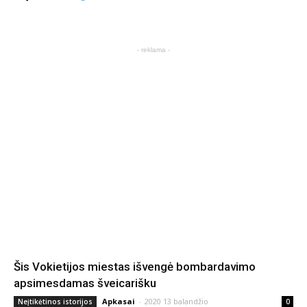
- reklama -
Šis Vokietijos miestas išvengė bombardavimo
apsimesdamas šveicarišku
Apkasai
-
2020 13 balandžio
Neįtikėtinos istorijos
0