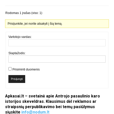
Rodomas 1 įrašas (viso: 1)
Prisijunkite, jei norite atsakyti į šią temą.
Vartotojo vardas:
Slaptažodis:
Prisiminti duomenis
Prisijungti
Apkasai.lt – svetainė apie Antrojo pasaulinio karo
istorijos skeveldras. Klausimus dėl reklamos ar
straipsnių perpublikavimo bei temų pasiūlymus
siųskite
info@nodum.lt