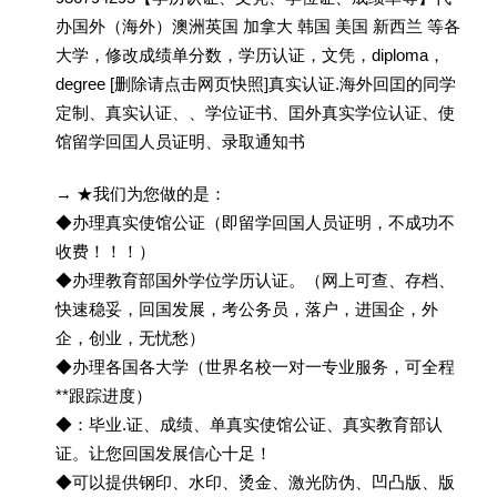
办国外（海外）澳洲英国 加拿大 韩国 美国 新西兰 等各
大学，修改成绩单分数，学历认证，文凭，diploma，
degree [删除请点击网页快照]真实认证.海外回囯的同学
定制、真实认证、、学位证书、囯外真实学位认证、使
馆留学回囯人员证明、录取通知书
→ ★我们为您做的是：
◆办理真实使馆公证（即留学回国人员证明，不成功不
收费！！！）
◆办理教育部国外学位学历认证。（网上可查、存档、
快速稳妥，回国发展，考公务员，落户，进国企，外
企，创业，无忧愁）
◆办理各国各大学（世界名校一对一专业服务，可全程
**跟踪进度）
◆：毕业.证、成绩、单真实使馆公证、真实教育部认
证。让您回国发展信心十足！
◆可以提供钢印、水印、烫金、激光防伪、凹凸版、版