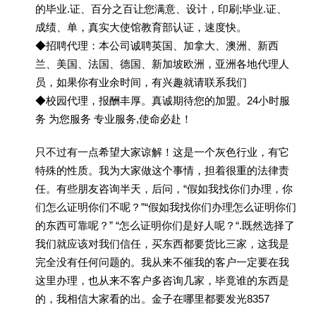
的毕业.证、百分之百让您满意、设计，印刷;毕业.证、
成绩、单，真实大使馆教育部认证，速度快。
◆招聘代理：本公司诚聘英国、加拿大、澳洲、新西
兰、美国、法国、德国、新加坡欧洲，亚洲各地代理人
员，如果你有业余时间，有兴趣就请联系我们
◆校园代理，报酬丰厚。真诚期待您的加盟。24小时服
务 为您服务 专业服务,使命必赴！
只不过有一点希望大家谅解！这是一个灰色行业，有它
特殊的性质。我为大家做这个事情，担着很重的法律责
任。有些朋友咨询半天，后问，“假如我找你们办理，你
们怎么证明你们不呢？”“假如我找你们办理怎么证明你们
的东西可靠呢？” “怎么证明你们是好人呢？“.既然选择了
我们就应该对我们信任，买东西都要货比三家，这我是
完全没有任何问题的。我从来不催我的客户一定要在我
这里办理，也从来不客户多咨询几家，毕竟谁的东西是
的，我相信大家看的出。金子在哪里都要发光8357