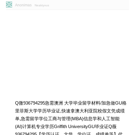
Anonimas
Neaktyvus
Q微936794295急需澳洲 大学毕业留学材料/加急做GU格
里菲斯大学学历毕业证,快速拿澳大利亚院校假文凭成绩
单,急需留学学位工商与管理(MBA)信息学和人工智能
(AI)计算机专业学历Griffith UniversityGU毕业证Q薇
936794295【学历认证、文凭、学位证、成绩单等】代