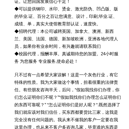
证。让您回国发展信心十足！
◆可以提供钢印、水印、烫金、激光防伪、凹凸版、版
的毕业.证、百分之百让您满意、设计，印刷;毕业.证、
成绩、单，真实大使馆教育部认证，速度快。
◆招聘代理：本公司诚聘英国、加拿大、澳洲、新西
兰、美国、法国、德国、新加坡欧洲，亚洲各地代理人
员，如果你有业余时间，有兴趣就请联系我们
◆校园代理，报酬丰厚。真诚期待您的加盟。24小时服
务 为您服务 专业服务,使命必赴！
只不过有一点希望大家谅解！这是一个灰色行业，有它
特殊的性质。我为大家做这个事情，担着很重的法律责
任。有些朋友咨询半天，后问，“假如我找你们办理，你
们怎么证明你们不呢？”“假如我找你们办理怎么证明你们
的东西可靠呢？” “怎么证明你们是好人呢？“.既然选择了
我们就应该对我们信任，买东西都要货比三家，这我是
完全没有任何问题的。我从来不催我的客户一定要在我
这里办理，也从来不客户多咨询几家，毕竟谁的东西是