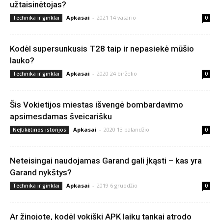
užtaisinėtojas?
Apkasai
-
2021 14 vasario
Technika ir ginklai
0
Kodėl supersunkusis T28 taip ir nepasiekė mūšio
lauko?
Apkasai
-
2020 24 birželio
Technika ir ginklai
0
Šis Vokietijos miestas išvengė bombardavimo
apsimesdamas šveicarišku
Apkasai
-
2020 13 balandžio
Neįtikėtinos istorijos
0
Neteisingai naudojamas Garand gali įkąsti – kas yra
Garand nykštys?
Apkasai
-
2019 6 gruodžio
Technika ir ginklai
0
Ar žinojote, kodėl vokiški APK laikų tankai atrodo