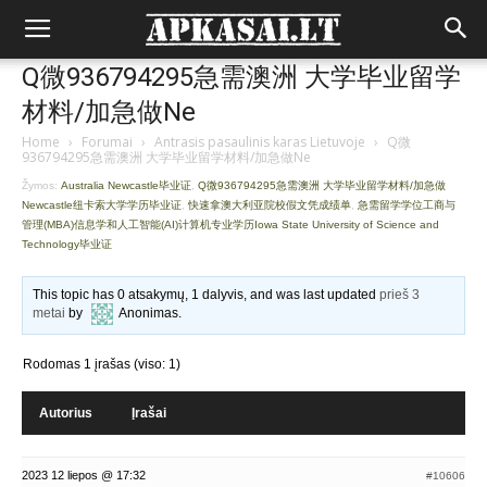
Q微936794295急需澳洲 大学毕业留学
材料/加急做Ne
Home
›
Forumai
›
Antrasis pasaulinis karas Lietuvoje
›
Q微
936794295急需澳洲 大学毕业留学材料/加急做Ne
Žymos:
Australia Newcastle毕业证
,
Q微936794295急需澳洲 大学毕业留学材料/加急做
Newcastle纽卡索大学学历毕业证
,
快速拿澳大利亚院校假文凭成绩单
,
急需留学学位工商与
管理(MBA)信息学和人工智能(AI)计算机专业学历Iowa State University of Science and
Technology毕业证
This topic has 0 atsakymų, 1 dalyvis, and was last updated
prieš 3
metai
by
Anonimas
.
Rodomas 1 įrašas (viso: 1)
Autorius
Įrašai
2023 12 liepos @ 17:32
#10606