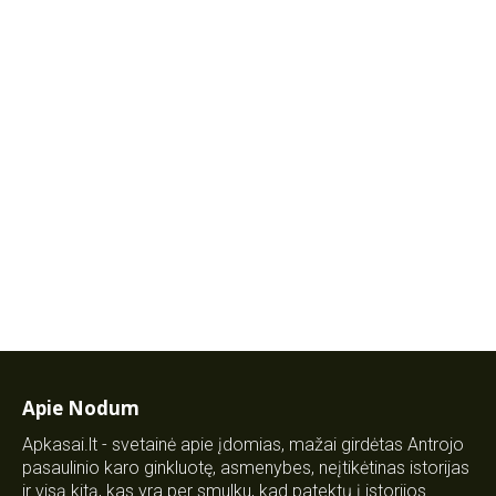
Apie Nodum
Apkasai.lt - svetainė apie įdomias, mažai girdėtas Antrojo
pasaulinio karo ginkluotę, asmenybes, neįtikėtinas istorijas
ir visą kitą, kas yra per smulku, kad patektų į istorijos