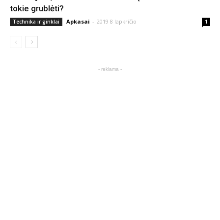
tokie grublėti?
Apkasai
-
2019 8 lapkričio
Technika ir ginklai
1
- reklama -