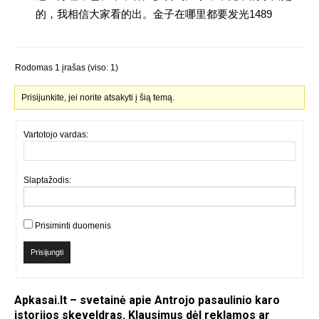
的，我相信大家看的出。金子在哪里都要发光1489
Rodomas 1 įrašas (viso: 1)
Prisijunkite, jei norite atsakyti į šią temą.
Vartotojo vardas:
Slaptažodis:
Prisiminti duomenis
Prisijungti
Apkasai.lt – svetainė apie Antrojo pasaulinio karo
istorijos skeveldras. Klausimus dėl reklamos ar