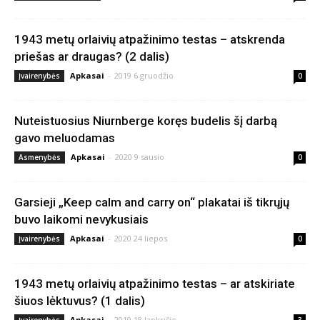
1943 metų orlaivių atpažinimo testas – atskrenda
priešas ar draugas? (2 dalis)
Apkasai
-
2019 6 gruodžio
Įvairenybės
0
Nuteistuosius Niurnberge koręs budelis šį darbą
gavo meluodamas
Apkasai
-
2020 9 sausio
Asmenybės
0
Garsieji „Keep calm and carry on“ plakatai iš tikrųjų
buvo laikomi nevykusiais
Apkasai
-
2020 24 liepos
Įvairenybės
0
1943 metų orlaivių atpažinimo testas – ar atskiriate
šiuos lėktuvus? (1 dalis)
Apkasai
-
2019 18 lapkričio