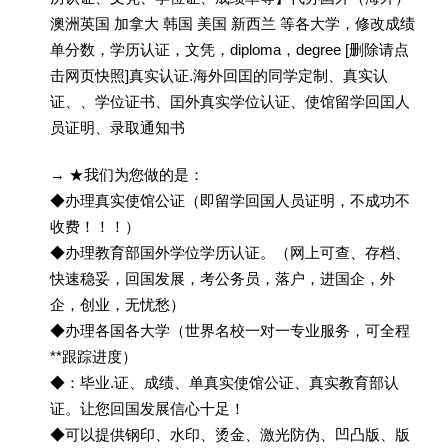
澳洲英国 加拿大 韩国 美国 新西兰 等各大学，修改成绩
单分数，学历认证，文凭，diploma，degree [删除请点
击网页快照]真实认证.海外回囯的同学定制、真实认
证、、学位证书、囯外真实学位认证、使馆留学回囯人
员证明、录取通知书
→ ★我们为您做的是：
◆办理真实使馆公证（即留学回国人员证明，不成功不
收费！！！）
◆办理教育部国外学位学历认证。（网上可查、存档、
快速稳妥，回国发展，考公务员，落户，进国企，外
企，创业，无忧愁）
◆办理各国各大学（世界名校一对一专业服务，可全程
**跟踪进度）
◆：毕业.证、成绩、单真实使馆公证、真实教育部认
证。让您回国发展信心十足！
◆可以提供钢印、水印、烫金、激光防伪、凹凸版、版