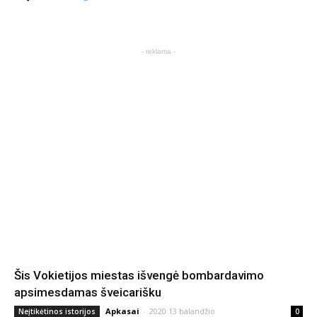
- reklama -
Šis Vokietijos miestas išvengė bombardavimo
apsimesdamas šveicarišku
Apkasai
-
2020 13 balandžio
Neįtikėtinos istorijos
0