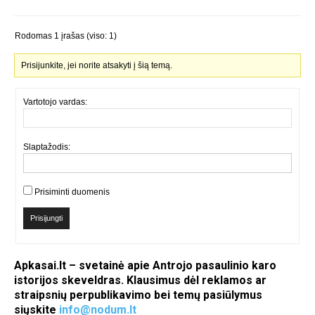
Rodomas 1 įrašas (viso: 1)
Prisijunkite, jei norite atsakyti į šią temą.
Vartotojo vardas:
Slaptažodis:
Prisiminti duomenis
Prisijungti
Apkasai.lt – svetainė apie Antrojo pasaulinio karo
istorijos skeveldras. Klausimus dėl reklamos ar
straipsnių perpublikavimo bei temų pasiūlymus
siųskite
info@nodum.lt