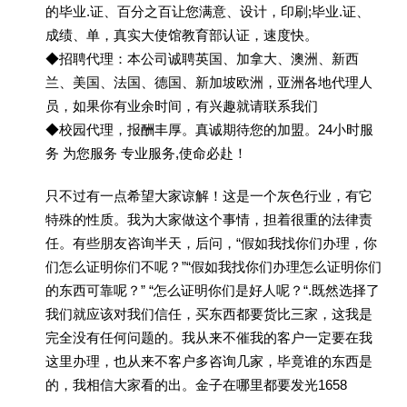
的毕业.证、百分之百让您满意、设计，印刷;毕业.证、
成绩、单，真实大使馆教育部认证，速度快。
◆招聘代理：本公司诚聘英国、加拿大、澳洲、新西
兰、美国、法国、德国、新加坡欧洲，亚洲各地代理人
员，如果你有业余时间，有兴趣就请联系我们
◆校园代理，报酬丰厚。真诚期待您的加盟。24小时服
务 为您服务 专业服务,使命必赴！
只不过有一点希望大家谅解！这是一个灰色行业，有它
特殊的性质。我为大家做这个事情，担着很重的法律责
任。有些朋友咨询半天，后问，“假如我找你们办理，你
们怎么证明你们不呢？”“假如我找你们办理怎么证明你们
的东西可靠呢？” “怎么证明你们是好人呢？“.既然选择了
我们就应该对我们信任，买东西都要货比三家，这我是
完全没有任何问题的。我从来不催我的客户一定要在我
这里办理，也从来不客户多咨询几家，毕竟谁的东西是
的，我相信大家看的出。金子在哪里都要发光1658