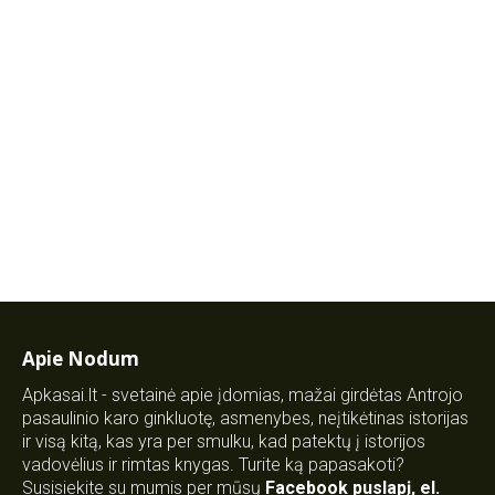
Apie Nodum
Apkasai.lt - svetainė apie įdomias, mažai girdėtas Antrojo
pasaulinio karo ginkluotę, asmenybes, neįtikėtinas istorijas
ir visą kitą, kas yra per smulku, kad patektų į istorijos
vadovėlius ir rimtas knygas. Turite ką papasakoti?
Susisiekite su mumis per mūsų
Facebook puslapį
,
el.