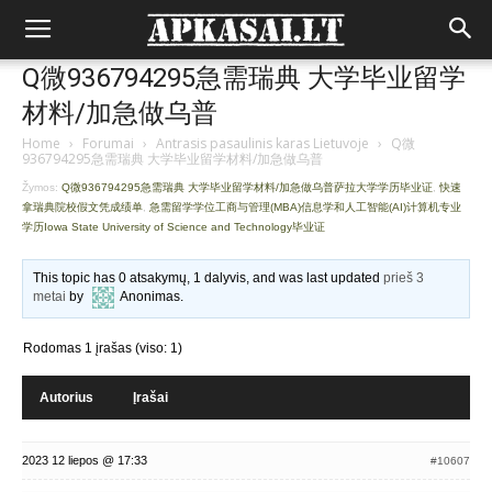
Q微936794295急需瑞典 大学毕业留学
材料/加急做乌普
Home
›
Forumai
›
Antrasis pasaulinis karas Lietuvoje
›
Q微
936794295急需瑞典 大学毕业留学材料/加急做乌普
Žymos:
Q微936794295急需瑞典 大学毕业留学材料/加急做乌普萨拉大学学历毕业证
,
快速
拿瑞典院校假文凭成绩单
,
急需留学学位工商与管理(MBA)信息学和人工智能(AI)计算机专业
学历Iowa State University of Science and Technology毕业证
This topic has 0 atsakymų, 1 dalyvis, and was last updated
prieš 3
metai
by
Anonimas
.
Rodomas 1 įrašas (viso: 1)
Autorius
Įrašai
2023 12 liepos @ 17:33
#10607