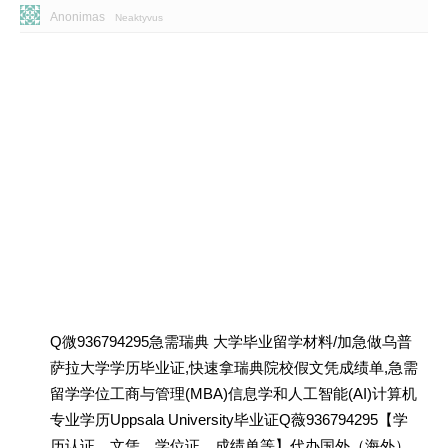
Anonimas
Neaktyvus
Q微936794295急需瑞典 大学毕业留学材料/加急做乌普
萨拉大学学历毕业证,快速拿瑞典院校假文凭成绩单,急需
留学学位工商与管理(MBA)信息学和人工智能(AI)计算机
专业学历Uppsala University毕业证Q薇936794295【学
历认证、文凭、学位证、成绩单等】代办国外（海外）