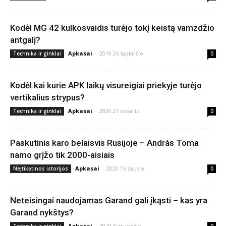
Kodėl MG 42 kulkosvaidis turėjo tokį keistą vamzdžio
antgalį?
Apkasai
-
2019 26 lapkričio
Technika ir ginklai
0
Kodėl kai kurie APK laikų visureigiai priekyje turėjo
vertikalius strypus?
Apkasai
-
2020 21 vasario
Technika ir ginklai
0
Paskutinis karo belaisvis Rusijoje – András Toma
namo grįžo tik 2000-aisiais
Apkasai
-
2020 16 sausio
Neįtikėtinos istorijos
0
Neteisingai naudojamas Garand gali įkąsti – kas yra
Garand nykštys?
Apkasai
-
2019 6 gruodžio