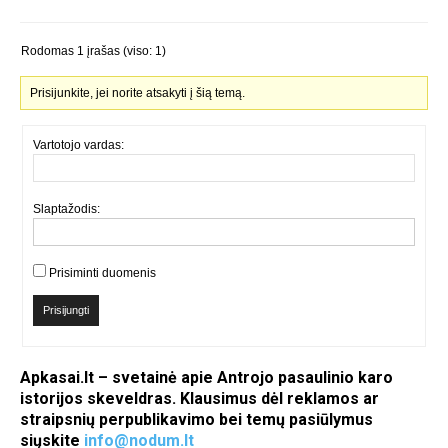
Rodomas 1 įrašas (viso: 1)
Prisijunkite, jei norite atsakyti į šią temą.
Vartotojo vardas:
Slaptažodis:
Prisiminti duomenis
Prisijungti
Apkasai.lt – svetainė apie Antrojo pasaulinio karo
istorijos skeveldras. Klausimus dėl reklamos ar
straipsnių perpublikavimo bei temų pasiūlymus
siųskite
info@nodum.lt