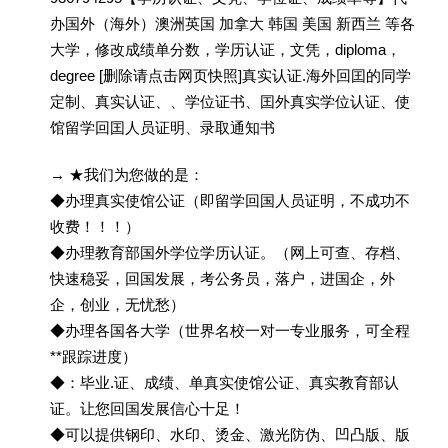
办国外（海外）澳洲英国 加拿大 韩国 美国 新西兰 等各
大学，修改成绩单分数，学历认证，文凭，diploma，
degree [删除请点击网页快照]真实认证.海外回囯的同学
定制、真实认证、、学位证书、囯外真实学位认证、使
馆留学回囯人员证明、录取通知书
→ ★我们为您做的是：
◆办理真实使馆公证（即留学回国人员证明，不成功不
收费！！！）
◆办理教育部国外学位学历认证。（网上可查、存档、
快速稳妥，回国发展，考公务员，落户，进国企，外
企，创业，无忧愁）
◆办理各国各大学（世界名校一对一专业服务，可全程
**跟踪进度）
◆：毕业.证、成绩、单真实使馆公证、真实教育部认
证。让您回国发展信心十足！
◆可以提供钢印、水印、烫金、激光防伪、凹凸版、版