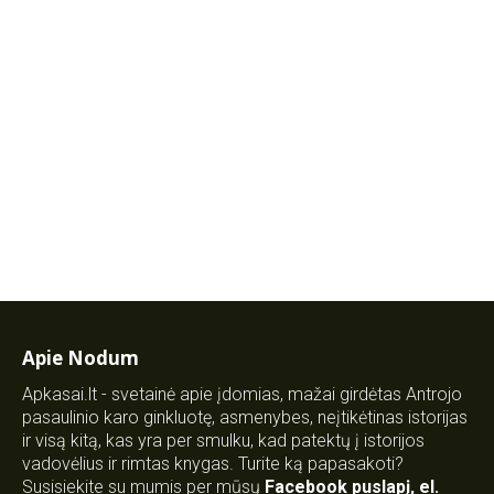
Apie Nodum
Apkasai.lt - svetainė apie įdomias, mažai girdėtas Antrojo
pasaulinio karo ginkluotę, asmenybes, neįtikėtinas istorijas
ir visą kitą, kas yra per smulku, kad patektų į istorijos
vadovėlius ir rimtas knygas. Turite ką papasakoti?
Susisiekite su mumis per mūsų
Facebook puslapį
,
el.