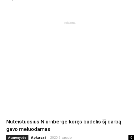
- reklama -
Nuteistuosius Niurnberge koręs budelis šį darbą
gavo meluodamas
Apkasai
-
2020 9 sausio
Asmenybės
0