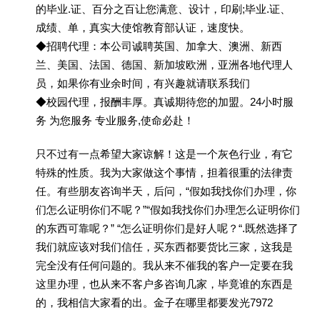
的毕业.证、百分之百让您满意、设计，印刷;毕业.证、
成绩、单，真实大使馆教育部认证，速度快。
◆招聘代理：本公司诚聘英国、加拿大、澳洲、新西
兰、美国、法国、德国、新加坡欧洲，亚洲各地代理人
员，如果你有业余时间，有兴趣就请联系我们
◆校园代理，报酬丰厚。真诚期待您的加盟。24小时服
务 为您服务 专业服务,使命必赴！
只不过有一点希望大家谅解！这是一个灰色行业，有它
特殊的性质。我为大家做这个事情，担着很重的法律责
任。有些朋友咨询半天，后问，“假如我找你们办理，你
们怎么证明你们不呢？”“假如我找你们办理怎么证明你们
的东西可靠呢？” “怎么证明你们是好人呢？“.既然选择了
我们就应该对我们信任，买东西都要货比三家，这我是
完全没有任何问题的。我从来不催我的客户一定要在我
这里办理，也从来不客户多咨询几家，毕竟谁的东西是
的，我相信大家看的出。金子在哪里都要发光7972