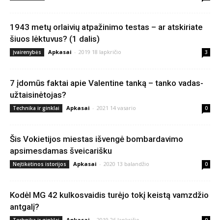
1943 metų orlaivių atpažinimo testas – ar atskiriate
šiuos lėktuvus? (1 dalis)
Apkasai
-
2019 18 lapkričio
Įvairenybės
3
7 įdomūs faktai apie Valentine tanką – tanko vadas-
užtaisinėtojas?
Apkasai
-
2021 14 vasario
Technika ir ginklai
0
Šis Vokietijos miestas išvengė bombardavimo
apsimesdamas šveicarišku
Apkasai
-
2020 13 balandžio
Neįtikėtinos istorijos
0
Kodėl MG 42 kulkosvaidis turėjo tokį keistą vamzdžio
antgalį?
Apkasai
-
2019 26 lapkričio