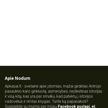
Apie Nodum
Apkasai.lt - svetainė apie įdomias, mažai girdėtas Antrojo
pasaulinio karo ginkluotę, asmenybes, neįtikėtinas istorijas
ir visą kitą, kas yra per smulku, kad patektų į istorijos
vadovėlius ir rimtas knygas. Turite ką papasakoti?
Susisiekite su mumis per mūsų
Facebook puslapį
,
el.