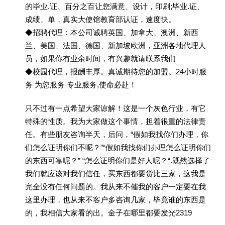
的毕业.证、百分之百让您满意、设计，印刷;毕业.证、
成绩、单，真实大使馆教育部认证，速度快。
◆招聘代理：本公司诚聘英国、加拿大、澳洲、新西
兰、美国、法国、德国、新加坡欧洲，亚洲各地代理人
员，如果你有业余时间，有兴趣就请联系我们
◆校园代理，报酬丰厚。真诚期待您的加盟。24小时服
务 为您服务 专业服务,使命必赴！
只不过有一点希望大家谅解！这是一个灰色行业，有它
特殊的性质。我为大家做这个事情，担着很重的法律责
任。有些朋友咨询半天，后问，“假如我找你们办理，你
们怎么证明你们不呢？”“假如我找你们办理怎么证明你们
的东西可靠呢？” “怎么证明你们是好人呢？“.既然选择了
我们就应该对我们信任，买东西都要货比三家，这我是
完全没有任何问题的。我从来不催我的客户一定要在我
这里办理，也从来不客户多咨询几家，毕竟谁的东西是
的，我相信大家看的出。金子在哪里都要发光2319