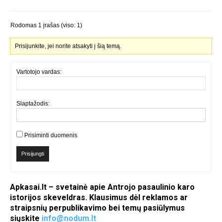
Rodomas 1 įrašas (viso: 1)
Prisijunkite, jei norite atsakyti į šią temą.
Vartotojo vardas:
Slaptažodis:
Prisiminti duomenis
Prisijungti
Apkasai.lt – svetainė apie Antrojo pasaulinio karo
istorijos skeveldras. Klausimus dėl reklamos ar
straipsnių perpublikavimo bei temų pasiūlymus
siųskite
info@nodum.lt