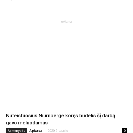
- reklama -
Nuteistuosius Niurnberge koręs budelis šį darbą
gavo meluodamas
Apkasai
-
2020 9 sausio
Asmenybės
0