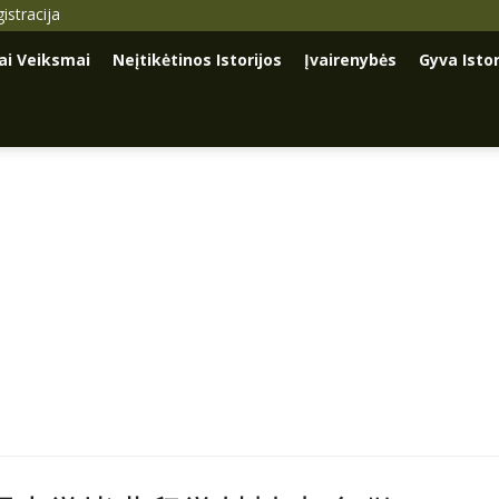
istracija
iai Veiksmai
Neįtikėtinos Istorijos
Įvairenybės
Gyva Istor