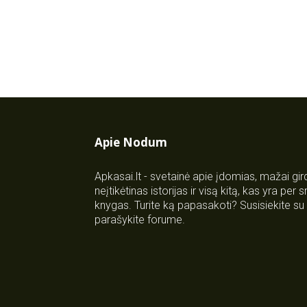
Apie Nodum
Apkasai.lt - svetainė apie įdomias, mažai gi
neįtikėtinas istorijas ir visą kitą, kas yra per
knygas. Turite ką papasakoti? Susisiekite 
parašykite forume.