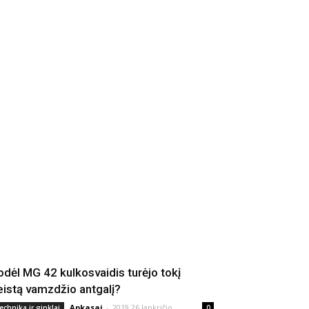
odėl MG 42 kulkosvaidis turėjo tokį
eistą vamzdžio antgalį?
Apkasai
-
2019 26 lapkričio
echnika ir ginklai
0