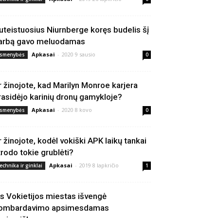
uteistuosius Niurnberge koręs budelis šį
arbą gavo meluodamas
Apkasai
-
2020 9 sausio
smenybės
0
r žinojote, kad Marilyn Monroe karjera
rasidėjo karinių dronų gamykloje?
Apkasai
-
2020 8 kovo
smenybės
0
r žinojote, kodėl vokiški APK laikų tankai
trodo tokie grublėti?
Apkasai
-
2019 8 lapkričio
echnika ir ginklai
1
is Vokietijos miestas išvengė
ombardavimo apsimesdamas