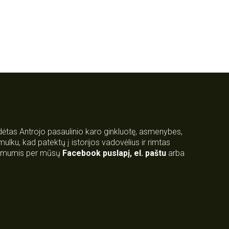
rdėtas Antrojo pasaulinio karo ginkluotę, asmenybes,
 smulku, kad patektų į istorijos vadovėlius ir rimtas
su mumis per mūsų
Facebook puslapį
,
el. paštu
arba