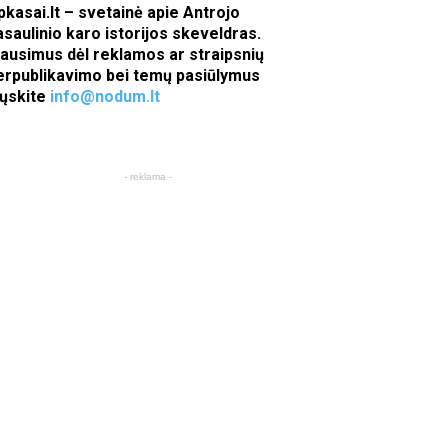
pkasai.lt – svetainė apie Antrojo
asaulinio karo istorijos skeveldras.
lausimus dėl reklamos ar straipsnių
erpublikavimo bei temų pasiūlymus
iųskite
info@nodum.lt
- reklama -