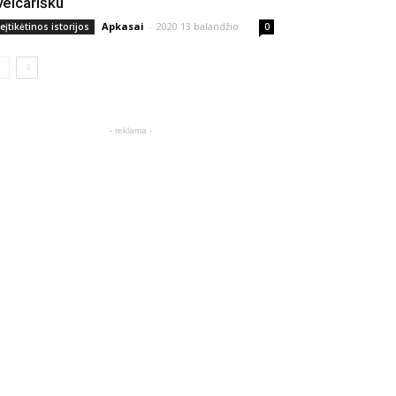
veicarišku
Apkasai
-
2020 13 balandžio
eįtikėtinos istorijos
0
- reklama -