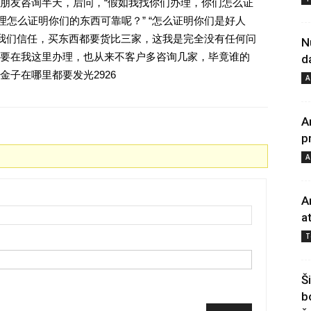
朋友咨询半天，后问，“假如我找你们办理，你们怎么证
理怎么证明你们的东西可靠呢？” “怎么证明你们是好人
对我们信任，买东西都要货比三家，这我是完全没有任何问
N
要在我这里办理，也从来不客户多咨询几家，毕竟谁的
d
子在哪里都要发光2926
A
A
p
A
A
a
T
Š
b