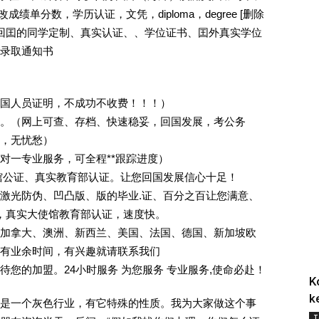
成绩单分数，学历认证，文凭，diploma，degree [删除
外回囯的同学定制、真实认证、、学位证书、囯外真实学位
录取通知书
回国人员证明，不成功不收费！！！）
。（网上可查、存档、快速稳妥，回国发展，考公务
业，无忧愁）
一对一专业服务，可全程**跟踪进度）
馆公证、真实教育部认证。让您回国发展信心十足！
激光防伪、凹凸版、版的毕业.证、百分之百让您满意、
单，真实大使馆教育部认证，速度快。
加拿大、澳洲、新西兰、美国、法国、德国、新加坡欧
有业余时间，有兴趣就请联系我们
您的加盟。24小时服务 为您服务 专业服务,使命必赴！
K
k
是一个灰色行业，有它特殊的性质。我为大家做这个事
T