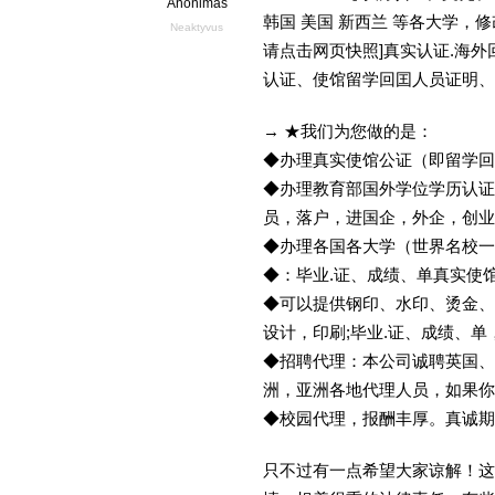
Anonimas
韩国 美国 新西兰 等各大学，修改
Neaktyvus
请点击网页快照]真实认证.海
认证、使馆留学回囯人员证明、
→ ★我们为您做的是：
◆办理真实使馆公证（即留学
◆办理教育部国外学位学历认证
员，落户，进国企，外企，创
◆办理各国各大学（世界名校
◆：毕业.证、成绩、单真实使
◆可以提供钢印、水印、烫金、
设计，印刷;毕业.证、成绩、
◆招聘代理：本公司诚聘英国、
洲，亚洲各地代理人员，如果你
◆校园代理，报酬丰厚。真诚期待
只不过有一点希望大家谅解！这