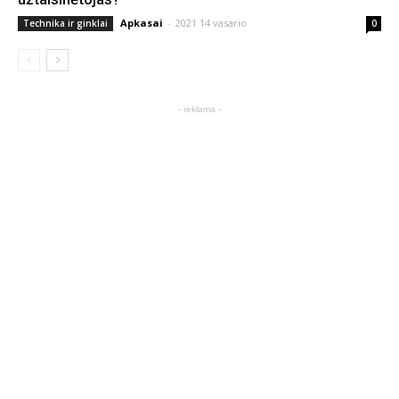
Apkasai
-
2021 14 vasario
Technika ir ginklai
0
- reklama -