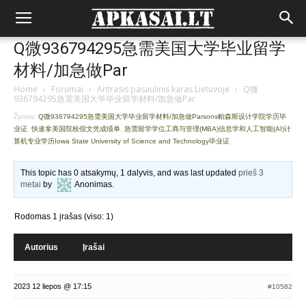
Q微936794295急需美国大学毕业留学
材料/加急做Par
Home
›
Forumai
›
Antrasis pasaulinis karas Lietuvoje
›
Q微
936794295急需美国大学毕业留学材料/加急做Par
Žymos:
Q微936794295急需美国大学毕业留学材料/加急做Parsons帕森斯设计学院学历毕
业证
,
快速拿美国院校假文凭成绩单
,
急需留学学位工商与管理(MBA)信息学和人工智能(AI)计
算机专业学历Iowa State University of Science and Technology毕业证
This topic has 0 atsakymų, 1 dalyvis, and was last updated
prieš 3
metai
by
Anonimas
.
Rodomas 1 įrašas (viso: 1)
Autorius
Įrašai
2023 12 liepos @ 17:15
#10582