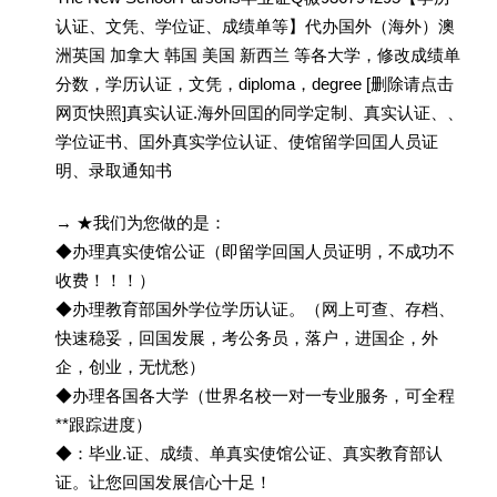
认证、文凭、学位证、成绩单等】代办国外（海外）澳
洲英国 加拿大 韩国 美国 新西兰 等各大学，修改成绩单
分数，学历认证，文凭，diploma，degree [删除请点击
网页快照]真实认证.海外回囯的同学定制、真实认证、、
学位证书、囯外真实学位认证、使馆留学回囯人员证
明、录取通知书
→ ★我们为您做的是：
◆办理真实使馆公证（即留学回国人员证明，不成功不
收费！！！）
◆办理教育部国外学位学历认证。（网上可查、存档、
快速稳妥，回国发展，考公务员，落户，进国企，外
企，创业，无忧愁）
◆办理各国各大学（世界名校一对一专业服务，可全程
**跟踪进度）
◆：毕业.证、成绩、单真实使馆公证、真实教育部认
证。让您回国发展信心十足！