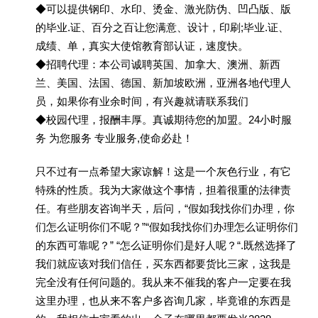
◆可以提供钢印、水印、烫金、激光防伪、凹凸版、版
的毕业.证、百分之百让您满意、设计，印刷;毕业.证、
成绩、单，真实大使馆教育部认证，速度快。
◆招聘代理：本公司诚聘英国、加拿大、澳洲、新西
兰、美国、法国、德国、新加坡欧洲，亚洲各地代理人
员，如果你有业余时间，有兴趣就请联系我们
◆校园代理，报酬丰厚。真诚期待您的加盟。24小时服
务 为您服务 专业服务,使命必赴！
只不过有一点希望大家谅解！这是一个灰色行业，有它
特殊的性质。我为大家做这个事情，担着很重的法律责
任。有些朋友咨询半天，后问，“假如我找你们办理，你
们怎么证明你们不呢？”“假如我找你们办理怎么证明你们
的东西可靠呢？” “怎么证明你们是好人呢？“.既然选择了
我们就应该对我们信任，买东西都要货比三家，这我是
完全没有任何问题的。我从来不催我的客户一定要在我
这里办理，也从来不客户多咨询几家，毕竟谁的东西是