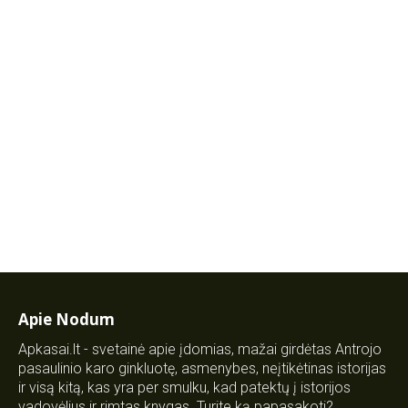
Apie Nodum
Apkasai.lt - svetainė apie įdomias, mažai girdėtas Antrojo
pasaulinio karo ginkluotę, asmenybes, neįtikėtinas istorijas
ir visą kitą, kas yra per smulku, kad patektų į istorijos
vadovėlius ir rimtas knygas. Turite ką papasakoti?