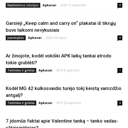
Apkasai
-
2020 13 balandžio
Neįtikėtinos istorijos
0
Garsieji „Keep calm and carry on“ plakatai iš tikrųjų
buvo laikomi nevykusiais
Apkasai
-
2020 24 liepos
Įvairenybės
0
Ar žinojote, kodėl vokiški APK laikų tankai atrodo
tokie grublėti?
Apkasai
-
2019 8 lapkričio
Technika ir ginklai
1
Kodėl MG 42 kulkosvaidis turėjo tokį keistą vamzdžio
antgalį?
Apkasai
-
2019 26 lapkričio
Technika ir ginklai
0
7 įdomūs faktai apie Valentine tanką – tanko vadas-
užtaisinėtojas?