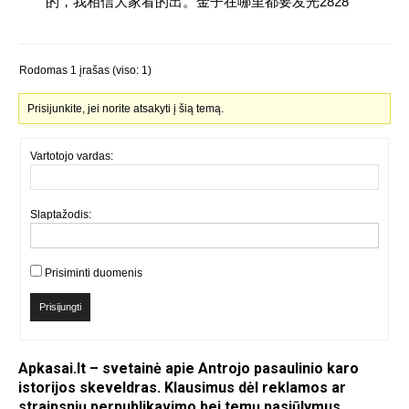
的，我相信大家看的出。金子在哪里都要发光2828
Rodomas 1 įrašas (viso: 1)
Prisijunkite, jei norite atsakyti į šią temą.
Vartotojo vardas:
Slaptažodis:
Prisiminti duomenis
Prisijungti
Apkasai.lt – svetainė apie Antrojo pasaulinio karo
istorijos skeveldras. Klausimus dėl reklamos ar
straipsnių perpublikavimo bei temų pasiūlymus