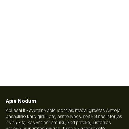
Apie Nodum
Apkasai.lt - svetainė apie įdomias, mažai girdėtas Antrojo
pasaulinio karo ginkluotę, asmenybes, neįtikėtinas istorijas
ir visą kitą, kas yra per smulku, kad patektų į istorijos
vadovėlius ir rimtas knygas. Turite ką papasakoti?