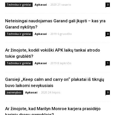
Apkasai
-
2020 21 vasario
Technika ir ginklai
0
Neteisingai naudojamas Garand gali įkąsti – kas yra
Garand nykštys?
Apkasai
-
2019 6 gruodžio
Technika ir ginklai
0
Ar žinojote, kodėl vokiški APK laikų tankai atrodo
tokie grublėti?
Apkasai
-
2019 8 lapkričio
Technika ir ginklai
1
Garsieji „Keep calm and carry on“ plakatai iš tikrųjų
buvo laikomi nevykusiais
Apkasai
-
2020 24 liepos
Įvairenybės
0
Ar žinojote, kad Marilyn Monroe karjera prasidėjo
karinių dronų gamykloje?