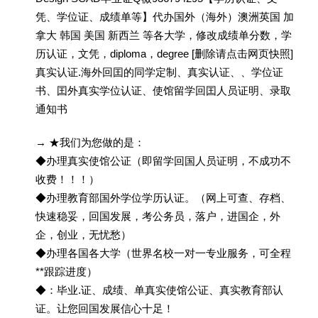
凭、学位证、成绩单等】代办国外（海外）澳洲英国 加
拿大 韩国 美国 新西兰 等各大学，修改成绩单分数，学
历认证，文凭，diploma，degree [删除请点击网页快照]
真实认证.海外回囯的同学定制、真实认证、、学位证
书、囯外真实学位认证、使馆留学回囯人员证明、录取
通知书
→ ★我们为您做的是：
◆办理真实使馆公证（即留学回国人员证明，不成功不
收费！！！）
◆办理教育部国外学位学历认证。（网上可查、存档、
快速稳妥，回国发展，考公务员，落户，进国企，外
企，创业，无忧愁）
◆办理各国各大学（世界名校一对一专业服务，可全程
**跟踪进度）
◆：毕业.证、成绩、单真实使馆公证、真实教育部认
证。让您回国发展信心十足！