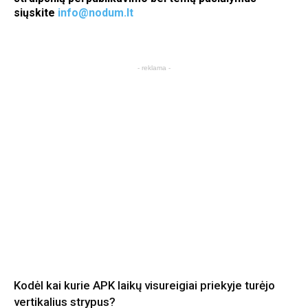
siųskite
info@nodum.lt
- reklama -
Kodėl kai kurie APK laikų visureigiai priekyje turėjo
vertikalius strypus?