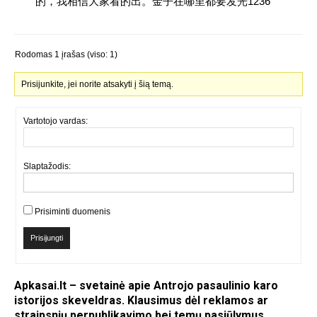
的，我相信大家看的出。金子在哪里都要发光1236
Rodomas 1 įrašas (viso: 1)
Prisijunkite, jei norite atsakyti į šią temą.
Vartotojo vardas:
Slaptažodis:
Prisiminti duomenis
Prisijungti
Apkasai.lt – svetainė apie Antrojo pasaulinio karo
istorijos skeveldras. Klausimus dėl reklamos ar
straipsnių perpublikavimo bei temų pasiūlymus