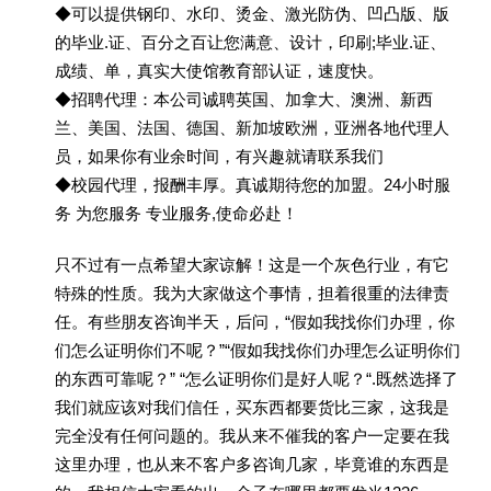
◆可以提供钢印、水印、烫金、激光防伪、凹凸版、版
的毕业.证、百分之百让您满意、设计，印刷;毕业.证、
成绩、单，真实大使馆教育部认证，速度快。
◆招聘代理：本公司诚聘英国、加拿大、澳洲、新西
兰、美国、法国、德国、新加坡欧洲，亚洲各地代理人
员，如果你有业余时间，有兴趣就请联系我们
◆校园代理，报酬丰厚。真诚期待您的加盟。24小时服
务 为您服务 专业服务,使命必赴！
只不过有一点希望大家谅解！这是一个灰色行业，有它
特殊的性质。我为大家做这个事情，担着很重的法律责
任。有些朋友咨询半天，后问，“假如我找你们办理，你
们怎么证明你们不呢？”“假如我找你们办理怎么证明你们
的东西可靠呢？” “怎么证明你们是好人呢？“.既然选择了
我们就应该对我们信任，买东西都要货比三家，这我是
完全没有任何问题的。我从来不催我的客户一定要在我
这里办理，也从来不客户多咨询几家，毕竟谁的东西是