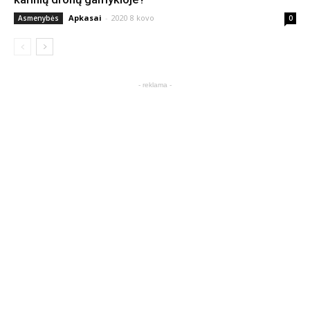
Apkasai
-
2020 8 kovo
Asmenybės
0
- reklama -