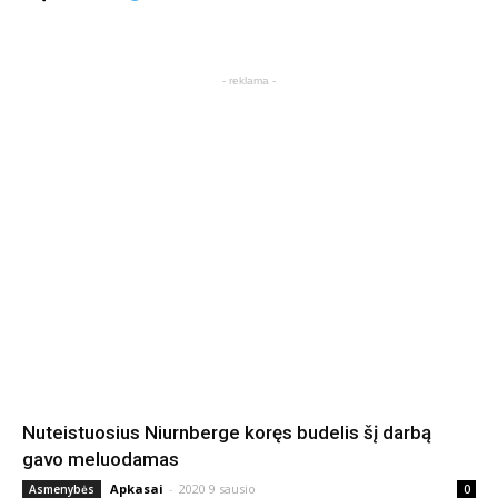
- reklama -
Nuteistuosius Niurnberge koręs budelis šį darbą
gavo meluodamas
Apkasai
-
2020 9 sausio
Asmenybės
0