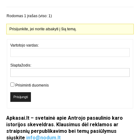
Rodomas 1 įrašas (viso: 1)
Prisijunkite, jei norite atsakyti į šią temą.
Vartotojo vardas:
Slaptažodis:
Prisiminti duomenis
Prisijungti
Apkasai.lt – svetainė apie Antrojo pasaulinio karo
istorijos skeveldras. Klausimus dėl reklamos ar
straipsnių perpublikavimo bei temų pasiūlymus
siųskite
info@nodum.lt