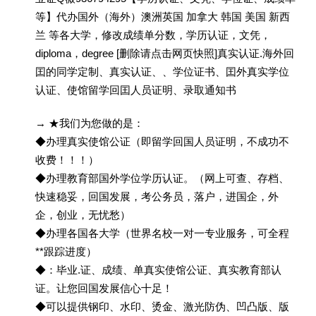
等】代办国外（海外）澳洲英国 加拿大 韩国 美国 新西
兰 等各大学，修改成绩单分数，学历认证，文凭，
diploma，degree [删除请点击网页快照]真实认证.海外回
囯的同学定制、真实认证、、学位证书、囯外真实学位
认证、使馆留学回囯人员证明、录取通知书
→ ★我们为您做的是：
◆办理真实使馆公证（即留学回国人员证明，不成功不
收费！！！）
◆办理教育部国外学位学历认证。（网上可查、存档、
快速稳妥，回国发展，考公务员，落户，进国企，外
企，创业，无忧愁）
◆办理各国各大学（世界名校一对一专业服务，可全程
**跟踪进度）
◆：毕业.证、成绩、单真实使馆公证、真实教育部认
证。让您回国发展信心十足！
◆可以提供钢印、水印、烫金、激光防伪、凹凸版、版