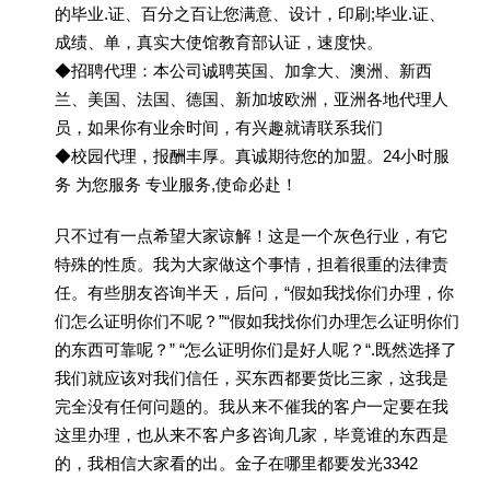
的毕业.证、百分之百让您满意、设计，印刷;毕业.证、
成绩、单，真实大使馆教育部认证，速度快。
◆招聘代理：本公司诚聘英国、加拿大、澳洲、新西
兰、美国、法国、德国、新加坡欧洲，亚洲各地代理人
员，如果你有业余时间，有兴趣就请联系我们
◆校园代理，报酬丰厚。真诚期待您的加盟。24小时服
务 为您服务 专业服务,使命必赴！
只不过有一点希望大家谅解！这是一个灰色行业，有它
特殊的性质。我为大家做这个事情，担着很重的法律责
任。有些朋友咨询半天，后问，“假如我找你们办理，你
们怎么证明你们不呢？”“假如我找你们办理怎么证明你们
的东西可靠呢？” “怎么证明你们是好人呢？“.既然选择了
我们就应该对我们信任，买东西都要货比三家，这我是
完全没有任何问题的。我从来不催我的客户一定要在我
这里办理，也从来不客户多咨询几家，毕竟谁的东西是
的，我相信大家看的出。金子在哪里都要发光3342