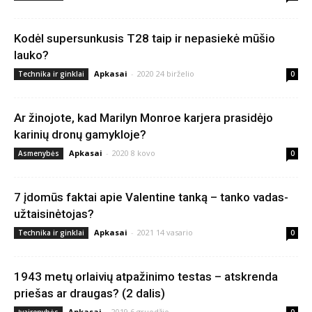
Kodėl supersunkusis T28 taip ir nepasiekė mūšio
lauko?
Apkasai
-
2020 24 birželio
Technika ir ginklai
0
Ar žinojote, kad Marilyn Monroe karjera prasidėjo
karinių dronų gamykloje?
Apkasai
-
2020 8 kovo
Asmenybės
0
7 įdomūs faktai apie Valentine tanką – tanko vadas-
užtaisinėtojas?
Apkasai
-
2021 14 vasario
Technika ir ginklai
0
1943 metų orlaivių atpažinimo testas – atskrenda
priešas ar draugas? (2 dalis)
Apkasai
-
2019 6 gruodžio