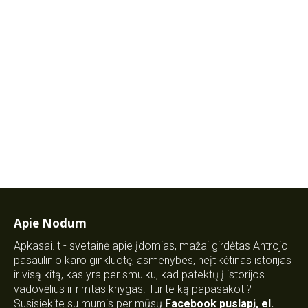
Apie Nodum
Apkasai.lt - svetainė apie įdomias, mažai girdėtas Antrojo
pasaulinio karo ginkluotę, asmenybes, neįtikėtinas istorijas
ir visą kitą, kas yra per smulku, kad patektų į istorijos
vadovėlius ir rimtas knygas. Turite ką papasakoti?
Susisiekite su mumis per mūsų
Facebook puslapį
,
el.