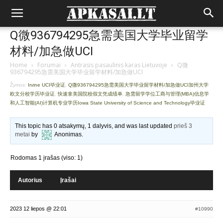
Q微936794295急需美国大学毕业留学
材料/加急做UCI
Home
›
Forumai
›
Antrasis pasaulinis karas Lietuvoje
›
Q微
936794295急需美国大学毕业留学材料/加急做UCI
Žymos:
Irvine UCI毕业证
,
Q微936794295急需美国大学毕业留学材料/加急做UCI加州大学
欧文分校学历毕业证
,
快速拿美国院校假文凭成绩单
,
急需留学学位工商与管理(MBA)信息学
和人工智能(AI)计算机专业学历Iowa State University of Science and Technology毕业证
This topic has 0 atsakymų, 1 dalyvis, and was last updated
prieš 3
metai
by
Anonimas
.
Rodomas 1 įrašas (viso: 1)
Autorius
Įrašai
2023 12 liepos @ 22:01
#10990