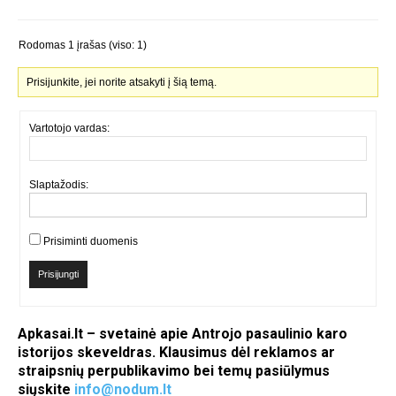
Rodomas 1 įrašas (viso: 1)
Prisijunkite, jei norite atsakyti į šią temą.
Vartotojo vardas:
Slaptažodis:
Prisiminti duomenis
Prisijungti
Apkasai.lt – svetainė apie Antrojo pasaulinio karo
istorijos skeveldras. Klausimus dėl reklamos ar
straipsnių perpublikavimo bei temų pasiūlymus
siųskite
info@nodum.lt