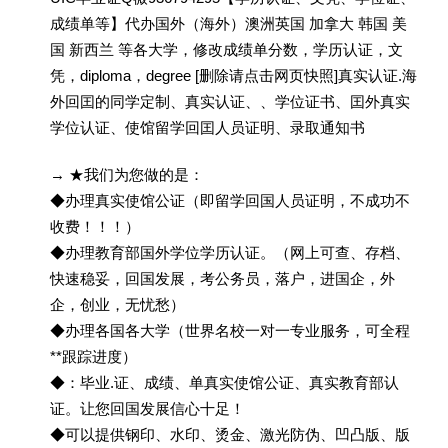
成绩单等】代办国外（海外）澳洲英国 加拿大 韩国 美
国 新西兰 等各大学，修改成绩单分数，学历认证，文
凭，diploma，degree [删除请点击网页快照]真实认证.海
外回囯的同学定制、真实认证、、学位证书、囯外真实
学位认证、使馆留学回囯人员证明、录取通知书
→ ★我们为您做的是：
◆办理真实使馆公证（即留学回国人员证明，不成功不
收费！！！）
◆办理教育部国外学位学历认证。（网上可查、存档、
快速稳妥，回国发展，考公务员，落户，进国企，外
企，创业，无忧愁）
◆办理各国各大学（世界名校一对一专业服务，可全程
**跟踪进度）
◆：毕业.证、成绩、单真实使馆公证、真实教育部认
证。让您回国发展信心十足！
◆可以提供钢印、水印、烫金、激光防伪、凹凸版、版