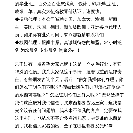
的毕业.证、百分之百让您满意、设计，印刷;毕业.证、
成绩、单，真实大使馆教育部认证，速度快。
◆招聘代理：本公司诚聘英国、加拿大、澳洲、新西
兰、美国、法国、德国、新加坡欧洲，亚洲各地代理人
员，如果你有业余时间，有兴趣就请联系我们
◆校园代理，报酬丰厚。真诚期待您的加盟。24小时服
务 为您服务 专业服务,使命必赴！
只不过有一点希望大家谅解！这是一个灰色行业，有它
特殊的性质。我为大家做这个事情，担着很重的法律责
任。有些朋友咨询半天，后问，“假如我找你们办理，你
们怎么证明你们不呢？”“假如我找你们办理怎么证明你们
的东西可靠呢？” “怎么证明你们是好人呢？“.既然选择了
我们就应该对我们信任，买东西都要货比三家，这我是
完全没有任何问题的。我从来不催我的客户一定要在我
这里办理，也从来不客户多咨询几家，毕竟谁的东西是
的，我相信大家看的出。金子在哪里都要发光5468