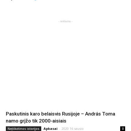
- reklama -
Paskutinis karo belaisvis Rusijoje – András Toma
namo grįžo tik 2000-aisiais
Apkasai
-
2020 16 sausio
Neįtikėtinos istorijos
0