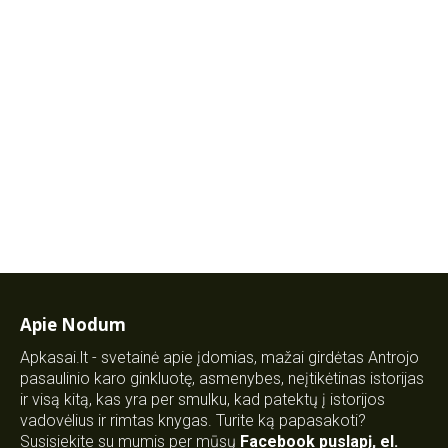
Apie Nodum
Apkasai.lt - svetainė apie įdomias, mažai girdėtas Antrojo
pasaulinio karo ginkluotę, asmenybes, neįtikėtinas istorijas
ir visą kitą, kas yra per smulku, kad patektų į istorijos
vadovėlius ir rimtas knygas. Turite ką papasakoti?
Susisiekite su mumis per mūsų
Facebook puslapį
,
el.