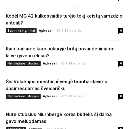
Kodėl MG 42 kulkosvaidis turėjo tokį keistą vamzdžio
antgalį?
Apkasai
-
2019 26 lapkričio
Technika ir ginklai
0
Kaip pačiame karo sūkuryje britų povandeniniame
laive gyveno elnias?
Apkasai
-
2019 14 lapkričio
Neįtikėtinos istorijos
0
Šis Vokietijos miestas išvengė bombardavimo
apsimesdamas šveicarišku
Apkasai
-
2020 13 balandžio
Neįtikėtinos istorijos
0
Nuteistuosius Niurnberge koręs budelis šį darbą
gavo meluodamas
Apkasai
-
2020 9 sausio