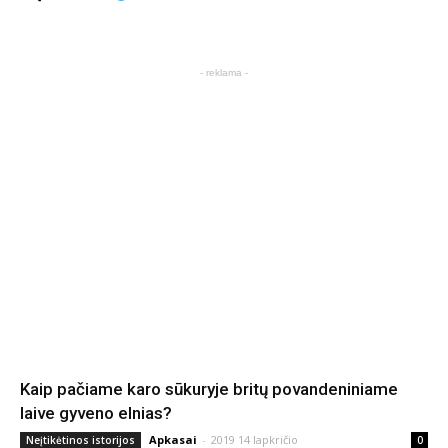
- reklama -
Kaip pačiame karo sūkuryje britų povandeniniame
laive gyveno elnias?
Apkasai
-
2019 14 lapkričio
Neįtikėtinos istorijos
0