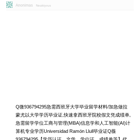
Anonimas
Neaktyvus
Q微936794295急需西班牙大学毕业留学材料/加急做拉
蒙尤以大学学历毕业证,快速拿西班牙院校假文凭成绩单,
急需留学学位工商与管理(MBA)信息学和人工智能(AI)计
算机专业学历Universidad Ramón Llull毕业证Q薇
936794295【学历认证、文凭、学位证、成绩单等】代