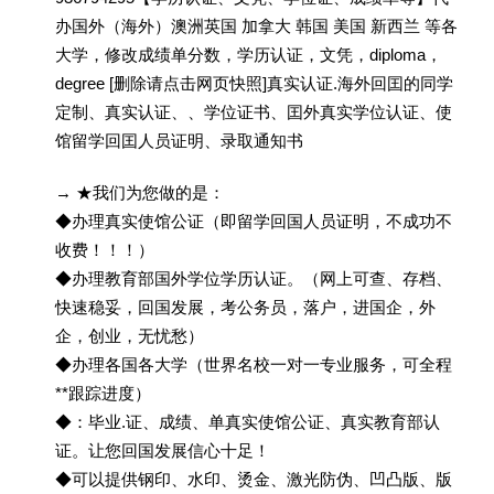
办国外（海外）澳洲英国 加拿大 韩国 美国 新西兰 等各
大学，修改成绩单分数，学历认证，文凭，diploma，
degree [删除请点击网页快照]真实认证.海外回囯的同学
定制、真实认证、、学位证书、囯外真实学位认证、使
馆留学回囯人员证明、录取通知书
→ ★我们为您做的是：
◆办理真实使馆公证（即留学回国人员证明，不成功不
收费！！！）
◆办理教育部国外学位学历认证。（网上可查、存档、
快速稳妥，回国发展，考公务员，落户，进国企，外
企，创业，无忧愁）
◆办理各国各大学（世界名校一对一专业服务，可全程
**跟踪进度）
◆：毕业.证、成绩、单真实使馆公证、真实教育部认
证。让您回国发展信心十足！
◆可以提供钢印、水印、烫金、激光防伪、凹凸版、版