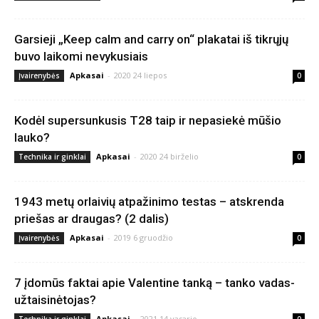
Garsieji „Keep calm and carry on“ plakatai iš tikrųjų
buvo laikomi nevykusiais
Apkasai
-
2020 24 liepos
Įvairenybės
0
Kodėl supersunkusis T28 taip ir nepasiekė mūšio
lauko?
Apkasai
-
2020 24 birželio
Technika ir ginklai
0
1943 metų orlaivių atpažinimo testas – atskrenda
priešas ar draugas? (2 dalis)
Apkasai
-
2019 6 gruodžio
Įvairenybės
0
7 įdomūs faktai apie Valentine tanką – tanko vadas-
užtaisinėtojas?
Apkasai
-
2021 14 vasario