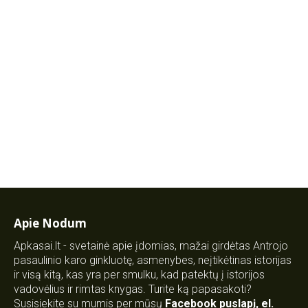
Apie Nodum
Apkasai.lt - svetainė apie įdomias, mažai girdėtas Antrojo
pasaulinio karo ginkluotę, asmenybes, neįtikėtinas istorijas
ir visą kitą, kas yra per smulku, kad patektų į istorijos
vadovėlius ir rimtas knygas. Turite ką papasakoti?
Susisiekite su mumis per mūsų
Facebook puslapį
,
el.