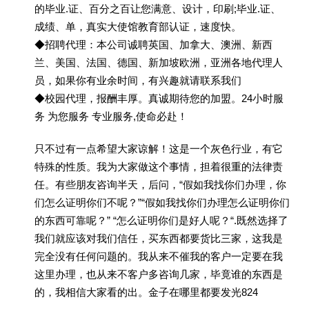
的毕业.证、百分之百让您满意、设计，印刷;毕业.证、
成绩、单，真实大使馆教育部认证，速度快。
◆招聘代理：本公司诚聘英国、加拿大、澳洲、新西
兰、美国、法国、德国、新加坡欧洲，亚洲各地代理人
员，如果你有业余时间，有兴趣就请联系我们
◆校园代理，报酬丰厚。真诚期待您的加盟。24小时服
务 为您服务 专业服务,使命必赴！
只不过有一点希望大家谅解！这是一个灰色行业，有它
特殊的性质。我为大家做这个事情，担着很重的法律责
任。有些朋友咨询半天，后问，“假如我找你们办理，你
们怎么证明你们不呢？”“假如我找你们办理怎么证明你们
的东西可靠呢？” “怎么证明你们是好人呢？“.既然选择了
我们就应该对我们信任，买东西都要货比三家，这我是
完全没有任何问题的。我从来不催我的客户一定要在我
这里办理，也从来不客户多咨询几家，毕竟谁的东西是
的，我相信大家看的出。金子在哪里都要发光824