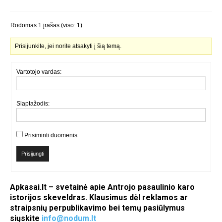
Rodomas 1 įrašas (viso: 1)
Prisijunkite, jei norite atsakyti į šią temą.
Vartotojo vardas:
Slaptažodis:
Prisiminti duomenis
Prisijungti
Apkasai.lt – svetainė apie Antrojo pasaulinio karo
istorijos skeveldras. Klausimus dėl reklamos ar
straipsnių perpublikavimo bei temų pasiūlymus
siųskite
info@nodum.lt