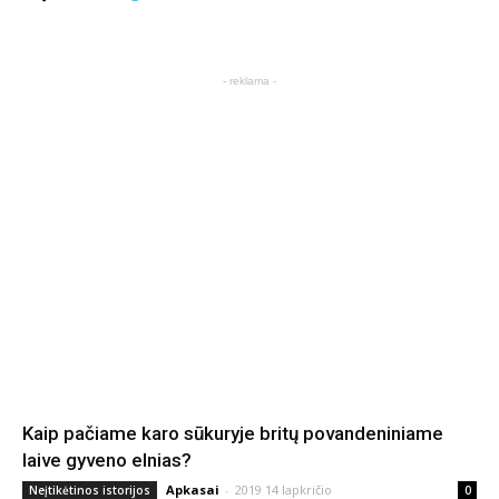
- reklama -
Kaip pačiame karo sūkuryje britų povandeniniame
laive gyveno elnias?
Apkasai
-
2019 14 lapkričio
Neįtikėtinos istorijos
0