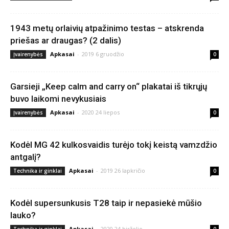
1943 metų orlaivių atpažinimo testas – atskrenda
priešas ar draugas? (2 dalis)
Apkasai
-
2019 6 gruodžio
Įvairenybės
0
Garsieji „Keep calm and carry on“ plakatai iš tikrųjų
buvo laikomi nevykusiais
Apkasai
-
2020 24 liepos
Įvairenybės
0
Kodėl MG 42 kulkosvaidis turėjo tokį keistą vamzdžio
antgalį?
Apkasai
-
2019 26 lapkričio
Technika ir ginklai
0
Kodėl supersunkusis T28 taip ir nepasiekė mūšio
lauko?
Apkasai
-
2020 24 birželio