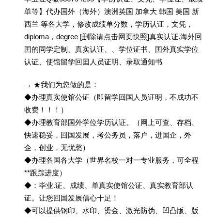
单等】代办国外（海外）澳洲英国 加拿大 韩国 美国 新
西兰 等各大学，修改成绩单分数，学历认证，文凭，
diploma，degree [删除请点击网页快照]真实认证.海外回
囯的同学定制、真实认证、、学位证书、囯外真实学位
认证、使馆留学回囯人员证明、录取通知书
→ ★我们为您做的是：
◆办理真实使馆公证（即留学回国人员证明，不成功不
收费！！！）
◆办理教育部国外学位学历认证。（网上可查、存档、
快速稳妥，回国发展，考公务员，落户，进国企，外
企，创业，无忧愁）
◆办理各国各大学（世界名校一对一专业服务，可全程
**跟踪进度）
◆：毕业.证、成绩、单真实使馆公证、真实教育部认
证。让您回国发展信心十足！
◆可以提供钢印、水印、烫金、激光防伪、凹凸版、版