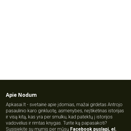
Apie Nodum
Apkasai.lt - svetainė apie įdomias, mažai girdėtas Antrojo
pasaulinio karo ginkluotę, asmenybes, neįtikėtinas istorijas
ir visą kitą, kas yra per smulku, kad patektų į istorijos
vadovėlius ir rimtas knygas. Turite ką papasakoti?
Susisiekite su mumis per mūsų
Facebook puslapį
,
el.