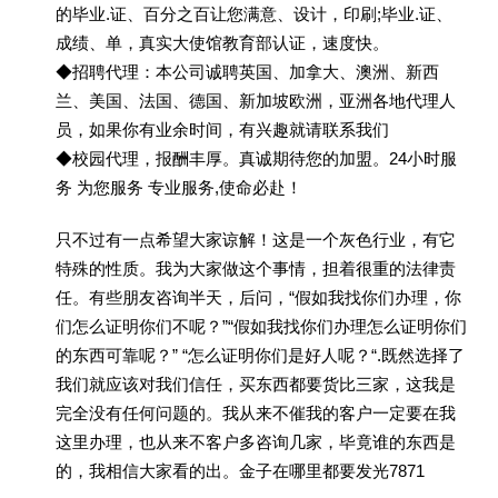
的毕业.证、百分之百让您满意、设计，印刷;毕业.证、
成绩、单，真实大使馆教育部认证，速度快。
◆招聘代理：本公司诚聘英国、加拿大、澳洲、新西
兰、美国、法国、德国、新加坡欧洲，亚洲各地代理人
员，如果你有业余时间，有兴趣就请联系我们
◆校园代理，报酬丰厚。真诚期待您的加盟。24小时服
务 为您服务 专业服务,使命必赴！
只不过有一点希望大家谅解！这是一个灰色行业，有它
特殊的性质。我为大家做这个事情，担着很重的法律责
任。有些朋友咨询半天，后问，“假如我找你们办理，你
们怎么证明你们不呢？”“假如我找你们办理怎么证明你们
的东西可靠呢？” “怎么证明你们是好人呢？“.既然选择了
我们就应该对我们信任，买东西都要货比三家，这我是
完全没有任何问题的。我从来不催我的客户一定要在我
这里办理，也从来不客户多咨询几家，毕竟谁的东西是
的，我相信大家看的出。金子在哪里都要发光7871