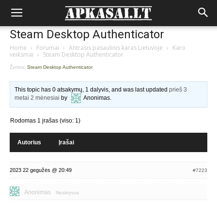
Steam Desktop Authenticator
Home
›
Forumai
›
Antrasis pasaulinis karas Lietuvoje
›
Karo
veiksmai
›
Steam Desktop Authenticator
Žymos:
Steam Desktop Authenticator
This topic has 0 atsakymų, 1 dalyvis, and was last updated
prieš 3
metai 2 mėnesiai
by
Anonimas
.
Rodomas 1 įrašas (viso: 1)
Autorius
Įrašai
2023 22 gegužės @ 20:49
#7223
Anonimas
Neaktyvus