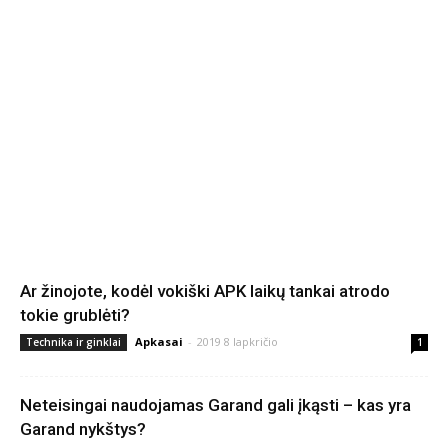
Ar žinojote, kodėl vokiški APK laikų tankai atrodo
tokie grublėti?
Apkasai
-
2019 8 lapkričio
Technika ir ginklai
1
Neteisingai naudojamas Garand gali įkąsti – kas yra
Garand nykštys?