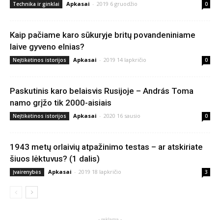
Apkasai
-
2019 6 gruodžio
Technika ir ginklai
0
Kaip pačiame karo sūkuryje britų povandeniniame
laive gyveno elnias?
Apkasai
-
2019 14 lapkričio
Neįtikėtinos istorijos
0
Paskutinis karo belaisvis Rusijoje – András Toma
namo grįžo tik 2000-aisiais
Apkasai
-
2020 16 sausio
Neįtikėtinos istorijos
0
1943 metų orlaivių atpažinimo testas – ar atskiriate
šiuos lėktuvus? (1 dalis)
Apkasai
-
2019 18 lapkričio
Įvairenybės
3
- reklama -