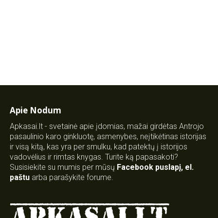
Apie Nodum
Apkasai.lt - svetainė apie įdomias, mažai girdėtas Antrojo
pasaulinio karo ginkluotę, asmenybes, neįtikėtinas istorijas
ir visą kitą, kas yra per smulku, kad patektų į istorijos
vadovėlius ir rimtas knygas. Turite ką papasakoti?
Susisiekite su mumis per mūsų
Facebook puslapį
,
el.
paštu
arba parašykite forume.