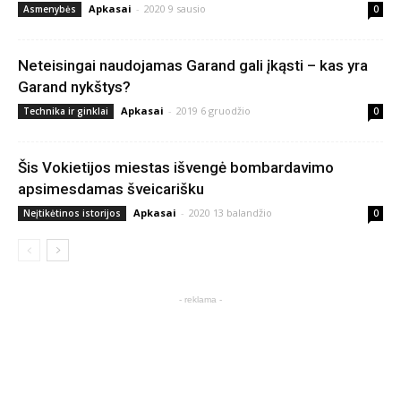
Apkasai
-
2020 9 sausio
Asmenybės
0
Neteisingai naudojamas Garand gali įkąsti – kas yra
Garand nykštys?
Apkasai
-
2019 6 gruodžio
Technika ir ginklai
0
Šis Vokietijos miestas išvengė bombardavimo
apsimesdamas šveicarišku
Apkasai
-
2020 13 balandžio
Neįtikėtinos istorijos
0
- reklama -