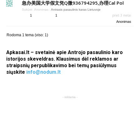
急办美国大学假文凭Q微936794295,办理Cal Pol
Sukūrė:
Anonimas
:
Antrasis pasaulinis karas Lietuvoje
prieš 3 metai
1
1
Anonimas
Rodoma 1 tema (viso: 1)
Apkasai.lt – svetainė apie Antrojo pasaulinio karo
istorijos skeveldras. Klausimus dėl reklamos ar
straipsnių perpublikavimo bei temų pasiūlymus
siųskite
info@nodum.lt
- reklama -