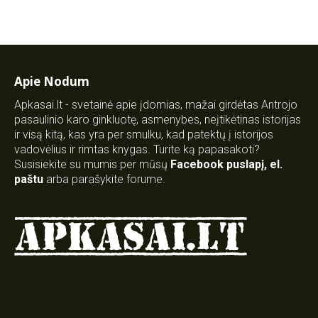
Apie Nodum
Apkasai.lt - svetainė apie įdomias, mažai girdėtas Antrojo
pasaulinio karo ginkluotę, asmenybes, neįtikėtinas istorijas
ir visą kitą, kas yra per smulku, kad patektų į istorijos
vadovėlius ir rimtas knygas. Turite ką papasakoti?
Susisiekite su mumis per mūsų
Facebook puslapį
,
el.
paštu
arba parašykite forume.