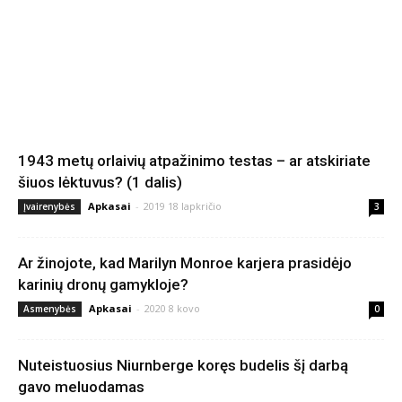
1943 metų orlaivių atpažinimo testas – ar atskiriate
šiuos lėktuvus? (1 dalis)
Apkasai
-
2019 18 lapkričio
Įvairenybės
3
Ar žinojote, kad Marilyn Monroe karjera prasidėjo
karinių dronų gamykloje?
Apkasai
-
2020 8 kovo
Asmenybės
0
Nuteistuosius Niurnberge koręs budelis šį darbą
gavo meluodamas