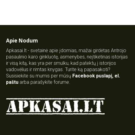
Apie Nodum
Apkasai.lt - svetainė apie įdomias, mažai girdėtas Antrojo
pasaulinio karo ginkluotę, asmenybes, neįtikėtinas istorijas
ir visą kitą, kas yra per smulku, kad patektų į istorijos
vadovėlius ir rimtas knygas. Turite ką papasakoti?
Susisiekite su mumis per mūsų
Facebook puslapį
,
el.
paštu
arba parašykite forume.