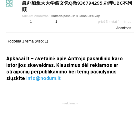
急办加拿大大学假文凭Q微936794295,办理UBC不列
颠
Sukūrė:
Anonimas
:
Antrasis pasaulinis karas Lietuvoje
prieš 3 metai 1 mėnuo
1
1
Anonimas
Rodoma 1 tema (viso: 1)
Apkasai.lt – svetainė apie Antrojo pasaulinio karo
istorijos skeveldras. Klausimus dėl reklamos ar
straipsnių perpublikavimo bei temų pasiūlymus
siųskite
info@nodum.lt
- reklama -