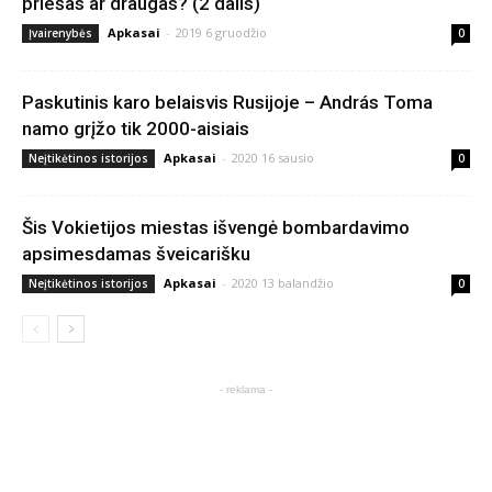
priešas ar draugas? (2 dalis)
Apkasai
-
2019 6 gruodžio
Įvairenybės
0
Paskutinis karo belaisvis Rusijoje – András Toma
namo grįžo tik 2000-aisiais
Apkasai
-
2020 16 sausio
Neįtikėtinos istorijos
0
Šis Vokietijos miestas išvengė bombardavimo
apsimesdamas šveicarišku
Apkasai
-
2020 13 balandžio
Neįtikėtinos istorijos
0
- reklama -