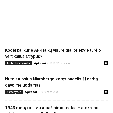
Kodėl kai kurie APK laikų visureigiai priekyje turėjo
vertikalius strypus?
Apkasai
-
2020 21 vasario
Technika ir ginklai
0
Nuteistuosius Niurnberge koręs budelis šį darbą
gavo meluodamas
Apkasai
-
2020 9 sausio
Asmenybės
0
1943 metų orlaivių atpažinimo testas – atskrenda