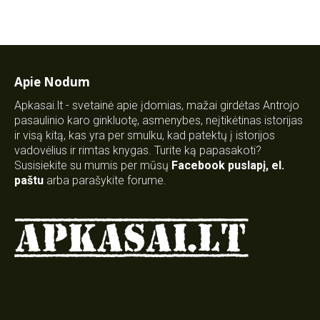
Apie Nodum
Apkasai.lt - svetainė apie įdomias, mažai girdėtas Antrojo
pasaulinio karo ginkluotę, asmenybes, neįtikėtinas istorijas
ir visą kitą, kas yra per smulku, kad patektų į istorijos
vadovėlius ir rimtas knygas. Turite ką papasakoti?
Susisiekite su mumis per mūsų
Facebook puslapį
,
el.
paštu
arba parašykite forume.