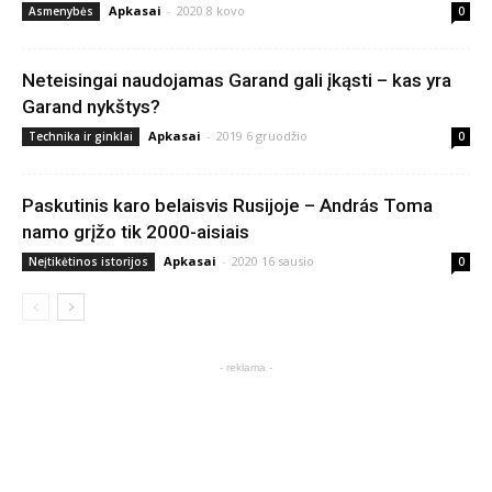
Apkasai
-
2020 8 kovo
Asmenybės
0
Neteisingai naudojamas Garand gali įkąsti – kas yra
Garand nykštys?
Apkasai
-
2019 6 gruodžio
Technika ir ginklai
0
Paskutinis karo belaisvis Rusijoje – András Toma
namo grįžo tik 2000-aisiais
Apkasai
-
2020 16 sausio
Neįtikėtinos istorijos
0
- reklama -