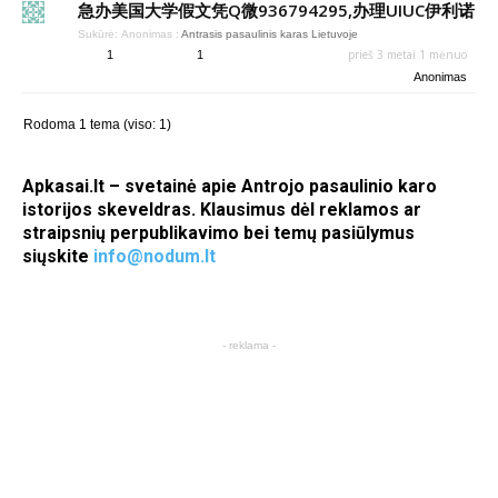
急办美国大学假文凭Q微936794295,办理UIUC伊利诺
Sukūrė:
Anonimas
:
Antrasis pasaulinis karas Lietuvoje
prieš 3 metai 1 mėnuo
1
1
Anonimas
Rodoma 1 tema (viso: 1)
Apkasai.lt – svetainė apie Antrojo pasaulinio karo
istorijos skeveldras. Klausimus dėl reklamos ar
straipsnių perpublikavimo bei temų pasiūlymus
siųskite
info@nodum.lt
- reklama -