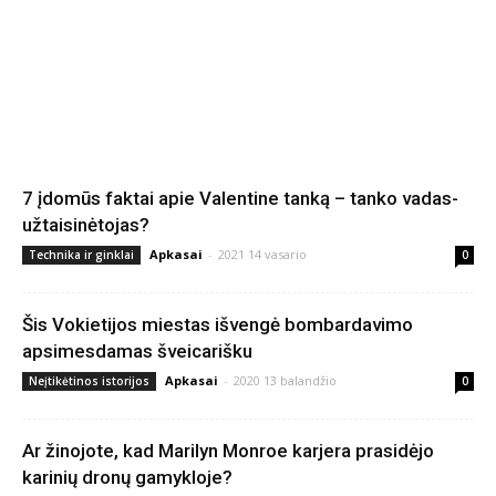
7 įdomūs faktai apie Valentine tanką – tanko vadas-
užtaisinėtojas?
Apkasai
-
2021 14 vasario
Technika ir ginklai
0
Šis Vokietijos miestas išvengė bombardavimo
apsimesdamas šveicarišku
Apkasai
-
2020 13 balandžio
Neįtikėtinos istorijos
0
Ar žinojote, kad Marilyn Monroe karjera prasidėjo
karinių dronų gamykloje?