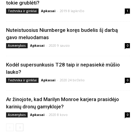
tokie grublėti?
Apkasai
-
2019 8 lapkričio
Technika ir ginklai
1
Nuteistuosius Niurnberge koręs budelis šį darbą
gavo meluodamas
Apkasai
-
2020 9 sausio
Asmenybės
0
Kodėl supersunkusis T28 taip ir nepasiekė mūšio
lauko?
Apkasai
-
2020 24 birželio
Technika ir ginklai
0
Ar žinojote, kad Marilyn Monroe karjera prasidėjo
karinių dronų gamykloje?
Apkasai
-
2020 8 kovo
Asmenybės
0