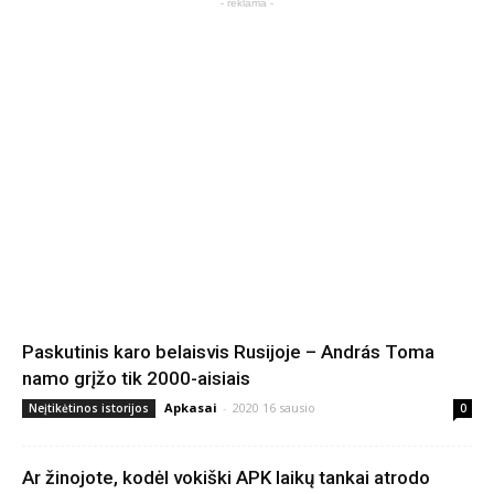
- reklama -
Paskutinis karo belaisvis Rusijoje – András Toma
namo grįžo tik 2000-aisiais
Apkasai
-
2020 16 sausio
Neįtikėtinos istorijos
0
Ar žinojote, kodėl vokiški APK laikų tankai atrodo