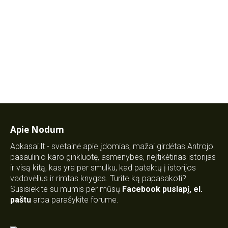
Apie Nodum
Apkasai.lt - svetainė apie įdomias, mažai girdėtas Antrojo
pasaulinio karo ginkluotę, asmenybes, neįtikėtinas istorijas
ir visą kitą, kas yra per smulku, kad patektų į istorijos
vadovėlius ir rimtas knygas. Turite ką papasakoti?
Susisiekite su mumis per mūsų
Facebook puslapį
,
el.
paštu
arba parašykite forume.