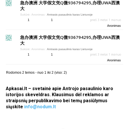
急办澳洲 大学假文凭Q微936794295,办理UWA西澳
大
Sukūrė:
Anonimas
:
Antrasis pasaulinis karas Lietuvoje
prieš 3 metai 1 mėnuo
1
1
Anonimas
急办澳洲 大学假文凭Q微936794295,办理UWA西澳
大
Sukūrė:
Anonimas
:
Antrasis pasaulinis karas Lietuvoje
prieš 3 metai 1 mėnuo
1
1
Anonimas
Rodomos 2 temos - nuo 1 iki 2 (viso: 2)
Apkasai.lt – svetainė apie Antrojo pasaulinio karo
istorijos skeveldras. Klausimus dėl reklamos ar
straipsnių perpublikavimo bei temų pasiūlymus
siųskite
info@nodum.lt