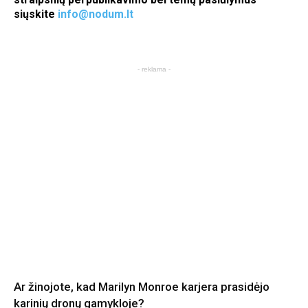
siųskite
info@nodum.lt
- reklama -
Ar žinojote, kad Marilyn Monroe karjera prasidėjo
karinių dronų gamykloje?