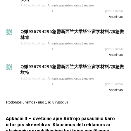
Sukūrė:
Anonimas
:
Antrasis pasaulinis karas Lietuvoje
prieš 3 metai
1
1
Anonimas
Q微936794295急需新西兰大学毕业留学材料/加急做
林肯
Sukūrė:
Anonimas
:
Antrasis pasaulinis karas Lietuvoje
prieš 3 metai
1
1
Anonimas
Q微936794295急需新西兰大学毕业留学材料/加急做
坎特
Sukūrė:
Anonimas
:
Antrasis pasaulinis karas Lietuvoje
prieš 3 metai
1
1
Anonimas
Rodomos 8 temos - nuo 1 iki 8 (viso: 8)
Apkasai.lt – svetainė apie Antrojo pasaulinio karo
istorijos skeveldras. Klausimus dėl reklamos ar
straipsnių perpublikavimo bei temų pasiūlymus