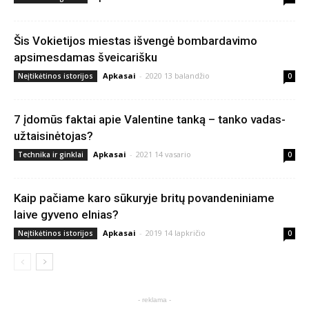
Šis Vokietijos miestas išvengė bombardavimo
apsimesdamas šveicarišku
Apkasai
-
2020 13 balandžio
Neįtikėtinos istorijos
0
7 įdomūs faktai apie Valentine tanką – tanko vadas-
užtaisinėtojas?
Apkasai
-
2021 14 vasario
Technika ir ginklai
0
Kaip pačiame karo sūkuryje britų povandeniniame
laive gyveno elnias?
Apkasai
-
2019 14 lapkričio
Neįtikėtinos istorijos
0
- reklama -