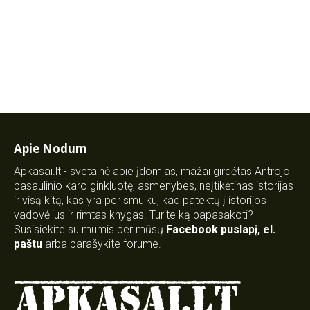
Apie Nodum
Apkasai.lt - svetainė apie įdomias, mažai girdėtas Antrojo
pasaulinio karo ginkluotę, asmenybes, neįtikėtinas istorijas
ir visą kitą, kas yra per smulku, kad patektų į istorijos
vadovėlius ir rimtas knygas. Turite ką papasakoti?
Susisiekite su mumis per mūsų
Facebook puslapį
,
el.
paštu
arba parašykite forume.