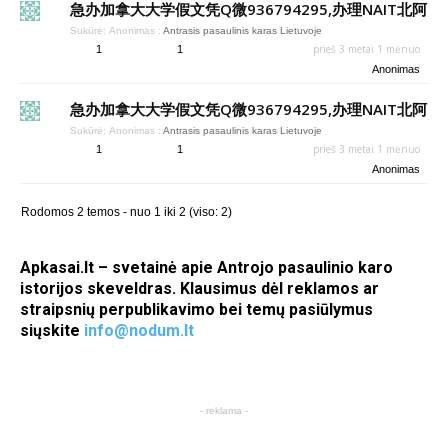
急办加拿大大学假文凭Q微936794295,办理NAIT北阿
Sukūrė:
Anonimas
:
Antrasis pasaulinis karas Lietuvoje
prieš 3 metai 1 mėnuo
1
1
Anonimas
急办加拿大大学假文凭Q微936794295,办理NAIT北阿
Sukūrė:
Anonimas
:
Antrasis pasaulinis karas Lietuvoje
prieš 3 metai 1 mėnuo
1
1
Anonimas
Rodomos 2 temos - nuo 1 iki 2 (viso: 2)
Apkasai.lt – svetainė apie Antrojo pasaulinio karo
istorijos skeveldras. Klausimus dėl reklamos ar
straipsnių perpublikavimo bei temų pasiūlymus
siųskite
info@nodum.lt
- reklama -