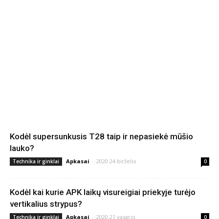
Kodėl supersunkusis T28 taip ir nepasiekė mūšio
lauko?
Apkasai
-
2020 24 birželio
Technika ir ginklai
0
Kodėl kai kurie APK laikų visureigiai priekyje turėjo
vertikalius strypus?
Apkasai
-
2020 21 vasario
Technika ir ginklai
0