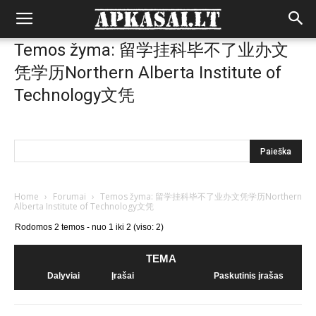
Temos žyma: 留学挂科毕不了业办文
凭学历Northern Alberta Institute of
Technology文凭
Home
›
Forumai
›
Temos žyma: 留学挂科毕不了业办文凭学历Northern
Alberta Institute of Technology文凭
Rodomos 2 temos - nuo 1 iki 2 (viso: 2)
TEMA
Dalyviai
Įrašai
Paskutinis įrašas