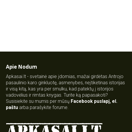
Apie Nodum
Apkasai.lt - svetainė apie įdomias, mažai girdėtas Antrojo
pasaulinio karo ginkluotę, asmenybes, neįtikėtinas istorijas
ir visą kitą, kas yra per smulku, kad patektų į istorijos
vadovėlius ir rimtas knygas. Turite ką papasakoti?
Susisiekite su mumis per mūsų
Facebook puslapį
,
el.
paštu
arba parašykite forume.