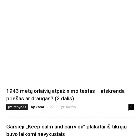
1943 metų orlaivių atpažinimo testas – atskrenda
priešas ar draugas? (2 dalis)
Apkasai
-
2019 6 gruodžio
Įvairenybės
0
Garsieji „Keep calm and carry on“ plakatai iš tikrųjų
buvo laikomi nevykusiais