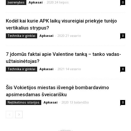
Apkasai
-
2020 24 liepos
Įvairenybės
0
Kodėl kai kurie APK laikų visureigiai priekyje turėjo
vertikalius strypus?
Apkasai
-
2020 21 vasario
Technika ir ginklai
0
7 įdomūs faktai apie Valentine tanką – tanko vadas-
užtaisinėtojas?
Apkasai
-
2021 14 vasario
Technika ir ginklai
0
Šis Vokietijos miestas išvengė bombardavimo
apsimesdamas šveicarišku
Apkasai
-
2020 13 balandžio
Neįtikėtinos istorijos
0
- reklama -