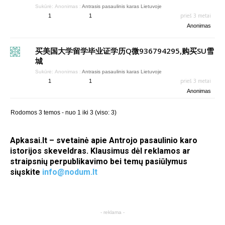
Sukūrė:
Anonimas
:
Antrasis pasaulinis karas Lietuvoje
prieš 3 metai
1
1
Anonimas
买美国大学留学毕业证学历Q微936794295,购买SU雪
城
Sukūrė:
Anonimas
:
Antrasis pasaulinis karas Lietuvoje
prieš 3 metai
1
1
Anonimas
Rodomos 3 temos - nuo 1 iki 3 (viso: 3)
Apkasai.lt – svetainė apie Antrojo pasaulinio karo
istorijos skeveldras. Klausimus dėl reklamos ar
straipsnių perpublikavimo bei temų pasiūlymus
siųskite
info@nodum.lt
- reklama -