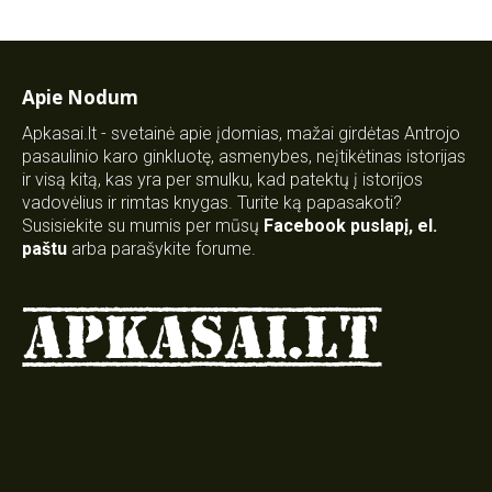
Apie Nodum
Apkasai.lt - svetainė apie įdomias, mažai girdėtas Antrojo
pasaulinio karo ginkluotę, asmenybes, neįtikėtinas istorijas
ir visą kitą, kas yra per smulku, kad patektų į istorijos
vadovėlius ir rimtas knygas. Turite ką papasakoti?
Susisiekite su mumis per mūsų
Facebook puslapį
,
el.
paštu
arba parašykite forume.