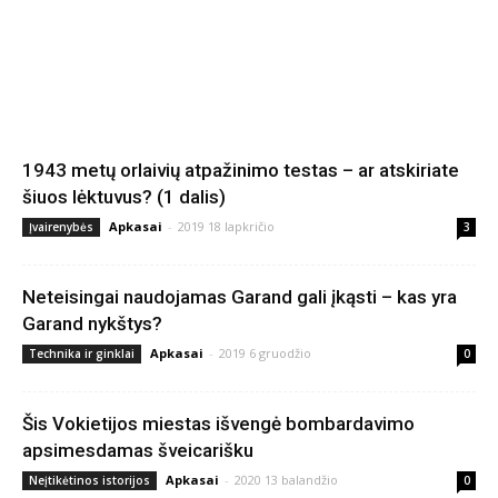
1943 metų orlaivių atpažinimo testas – ar atskiriate
šiuos lėktuvus? (1 dalis)
Apkasai
-
2019 18 lapkričio
Įvairenybės
3
Neteisingai naudojamas Garand gali įkąsti – kas yra
Garand nykštys?
Apkasai
-
2019 6 gruodžio
Technika ir ginklai
0
Šis Vokietijos miestas išvengė bombardavimo
apsimesdamas šveicarišku
Apkasai
-
2020 13 balandžio
Neįtikėtinos istorijos
0