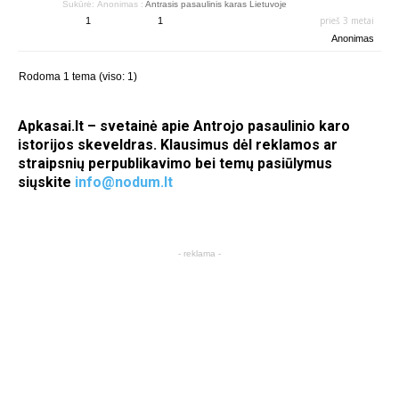
Sukūrė:
Anonimas
:
Antrasis pasaulinis karas Lietuvoje
prieš 3 metai
1
1
Anonimas
Rodoma 1 tema (viso: 1)
Apkasai.lt – svetainė apie Antrojo pasaulinio karo
istorijos skeveldras. Klausimus dėl reklamos ar
straipsnių perpublikavimo bei temų pasiūlymus
siųskite
info@nodum.lt
- reklama -