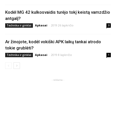
Kodėl MG 42 kulkosvaidis turėjo tokį keistą vamzdžio
antgalį?
Apkasai
-
2019 26 lapkričio
Technika ir ginklai
0
Ar žinojote, kodėl vokiški APK laikų tankai atrodo
tokie grublėti?
Apkasai
-
2019 8 lapkričio
Technika ir ginklai
1
- reklama -