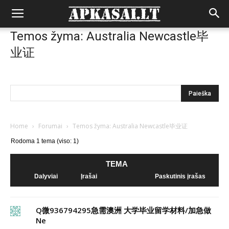
Temos žyma: Australia Newcastle毕
业证
Home
›
Forumai
›
Temos žyma: Australia Newcastle毕业证
Rodoma 1 tema (viso: 1)
TEMA
Dalyviai
Įrašai
Paskutinis įrašas
Q微936794295急需澳洲 大学毕业留学材料/加急做
Ne