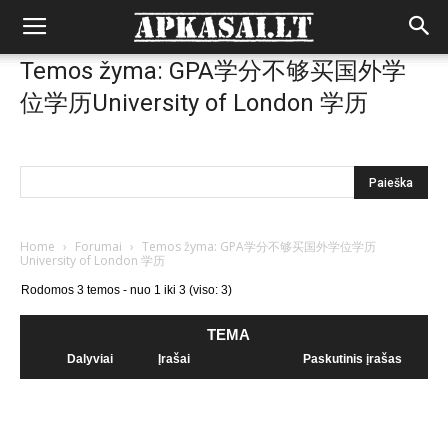
Temos žyma: GPA学分不够买国外学
位学历University of London 学历
Home
›
Forumai
›
Temos žyma: GPA学分不够买国外学位学历
University of London 学历
Rodomos 3 temos - nuo 1 iki 3 (viso: 3)
TEMA
Dalyviai
Įrašai
Paskutinis įrašas