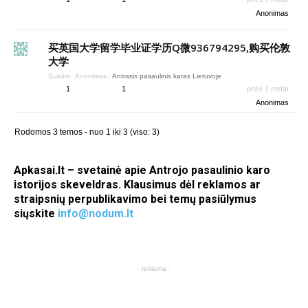
Anonimas
买英国大学留学毕业证学历Q微936794295,购买伦敦
大学
Sukūrė:
Anonimas
:
Antrasis pasaulinis karas Lietuvoje
prieš 3 metai
1
1
Anonimas
Rodomos 3 temos - nuo 1 iki 3 (viso: 3)
Apkasai.lt – svetainė apie Antrojo pasaulinio karo
istorijos skeveldras. Klausimus dėl reklamos ar
straipsnių perpublikavimo bei temų pasiūlymus
siųskite
info@nodum.lt
- reklama -