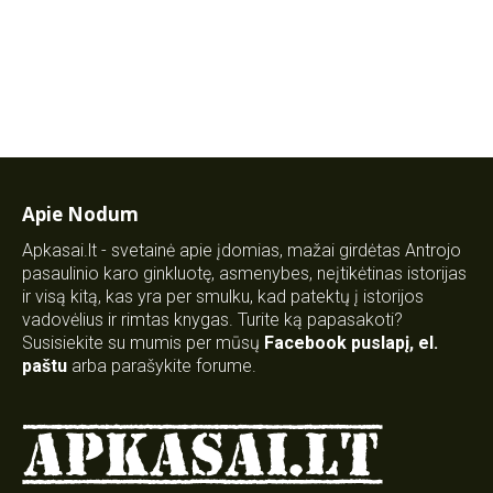
Apie Nodum
Apkasai.lt - svetainė apie įdomias, mažai girdėtas Antrojo
pasaulinio karo ginkluotę, asmenybes, neįtikėtinas istorijas
ir visą kitą, kas yra per smulku, kad patektų į istorijos
vadovėlius ir rimtas knygas. Turite ką papasakoti?
Susisiekite su mumis per mūsų
Facebook puslapį
,
el.
paštu
arba parašykite forume.