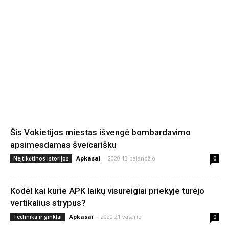
Šis Vokietijos miestas išvengė bombardavimo
apsimesdamas šveicarišku
Apkasai
-
2020 13 balandžio
Neįtikėtinos istorijos
0
Kodėl kai kurie APK laikų visureigiai priekyje turėjo
vertikalius strypus?
Apkasai
-
2020 21 vasario
Technika ir ginklai
0