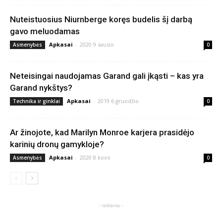
Nuteistuosius Niurnberge koręs budelis šį darbą
gavo meluodamas
Apkasai
-
2020 9 sausio
Asmenybės
0
Neteisingai naudojamas Garand gali įkąsti – kas yra
Garand nykštys?
Apkasai
-
2019 6 gruodžio
Technika ir ginklai
0
Ar žinojote, kad Marilyn Monroe karjera prasidėjo
karinių dronų gamykloje?
Apkasai
-
2020 8 kovo
Asmenybės
0
- reklama -