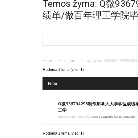
Temos žyma: Q微
绩单/做百年理工学院
Home
›
Forumai
›
Temos žyma: Q微93679
Rodoma 1 tema (viso: 1)
Tema
Q微936794295制作加拿大大学学位成绩
工学
Sukūrė:
Anonimas
:
Antrasis pasaulinis karas Lietuvoje
Rodoma 1 tema (viso: 1)