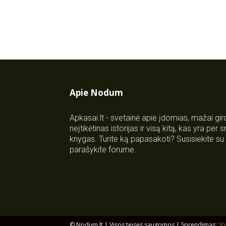
Apie Nodum
Apkasai.lt - svetainė apie įdomias, mažai gi
neįtikėtinas istorijas ir visą kitą, kas yra per
knygas. Turite ką papasakoti? Susisiekite 
parašykite forume.
© Nodum.lt | Visos teisės saugomos | Sprendimas:
Sb