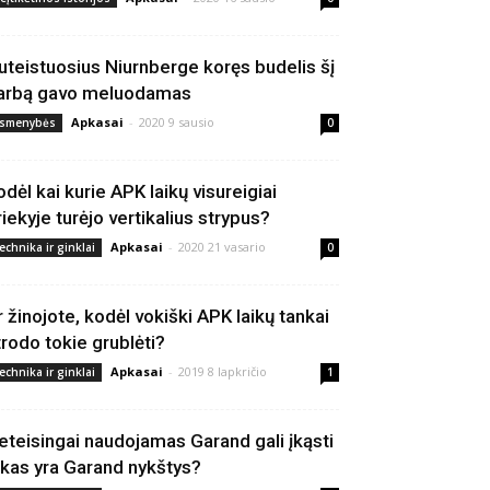
uteistuosius Niurnberge koręs budelis šį
arbą gavo meluodamas
Apkasai
-
2020 9 sausio
smenybės
0
odėl kai kurie APK laikų visureigiai
riekyje turėjo vertikalius strypus?
Apkasai
-
2020 21 vasario
echnika ir ginklai
0
r žinojote, kodėl vokiški APK laikų tankai
trodo tokie grublėti?
Apkasai
-
2019 8 lapkričio
echnika ir ginklai
1
eteisingai naudojamas Garand gali įkąsti
 kas yra Garand nykštys?