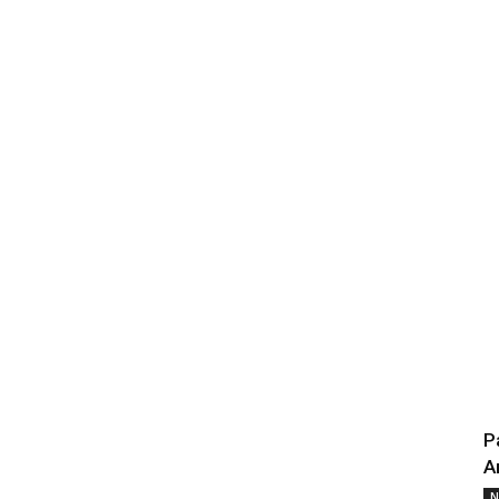
P
A
N