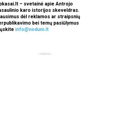
pkasai.lt – svetainė apie Antrojo
asaulinio karo istorijos skeveldras.
lausimus dėl reklamos ar straipsnių
erpublikavimo bei temų pasiūlymus
iųskite
info@nodum.lt
- reklama -