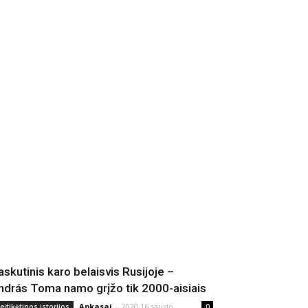
askutinis karo belaisvis Rusijoje –
ndrás Toma namo grįžo tik 2000-aisiais
Apkasai
-
2020 16 sausio
eįtikėtinos istorijos
0