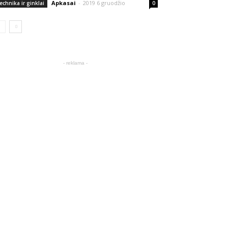
Apkasai
-
2019 6 gruodžio
echnika ir ginklai
0
- reklama -