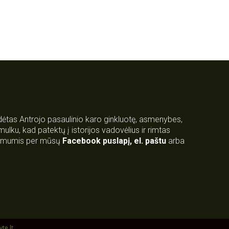
rdėtas Antrojo pasaulinio karo ginkluotę, asmenybes,
 smulku, kad patektų į istorijos vadovėlius ir rimtas
su mumis per mūsų
Facebook puslapį
,
el. paštu
arba
yte.lt