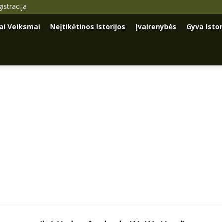
istracija
iai Veiksmai
Neįtikėtinos Istorijos
Įvairenybės
Gyva Istor