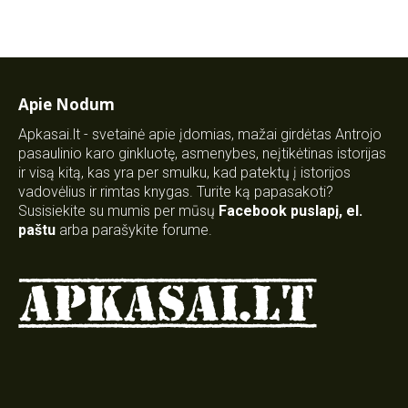
Apie Nodum
Apkasai.lt - svetainė apie įdomias, mažai girdėtas Antrojo
pasaulinio karo ginkluotę, asmenybes, neįtikėtinas istorijas
ir visą kitą, kas yra per smulku, kad patektų į istorijos
vadovėlius ir rimtas knygas. Turite ką papasakoti?
Susisiekite su mumis per mūsų
Facebook puslapį
,
el.
paštu
arba parašykite forume.