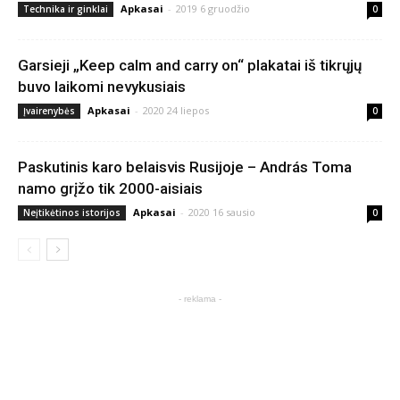
Apkasai
-
2019 6 gruodžio
Technika ir ginklai
0
Garsieji „Keep calm and carry on“ plakatai iš tikrųjų
buvo laikomi nevykusiais
Apkasai
-
2020 24 liepos
Įvairenybės
0
Paskutinis karo belaisvis Rusijoje – András Toma
namo grįžo tik 2000-aisiais
Apkasai
-
2020 16 sausio
Neįtikėtinos istorijos
0
- reklama -