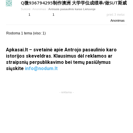
Q微936794295制作澳洲 大学学位成绩单/做SUT斯威
Sukūrė:
Anonimas
:
Antrasis pasaulinis karas Lietuvoje
prieš 3 metai
1
1
Anonimas
Rodoma 1 tema (viso: 1)
Apkasai.lt – svetainė apie Antrojo pasaulinio karo
istorijos skeveldras. Klausimus dėl reklamos ar
straipsnių perpublikavimo bei temų pasiūlymus
siųskite
info@nodum.lt
- reklama -