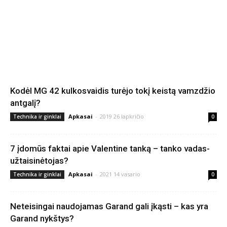
Kodėl MG 42 kulkosvaidis turėjo tokį keistą vamzdžio
antgalį?
Apkasai
-
2019 26 lapkričio
Technika ir ginklai
0
7 įdomūs faktai apie Valentine tanką – tanko vadas-
užtaisinėtojas?
Apkasai
-
2021 14 vasario
Technika ir ginklai
0
Neteisingai naudojamas Garand gali įkąsti – kas yra
Garand nykštys?