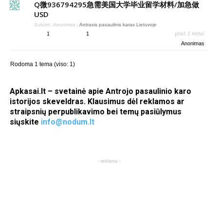
Q微936794295急需美国大学毕业留学材料/加急做
USD
Sukūrė:
Anonimas
:
Antrasis pasaulinis karas Lietuvoje
prieš 3 metai
1
1
Anonimas
Rodoma 1 tema (viso: 1)
Apkasai.lt – svetainė apie Antrojo pasaulinio karo
istorijos skeveldras. Klausimus dėl reklamos ar
straipsnių perpublikavimo bei temų pasiūlymus
siųskite
info@nodum.lt
- reklama -