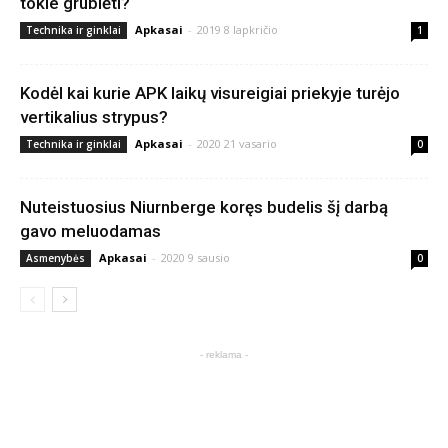
tokie grublėti?
Apkasai
-
2019 8 lapkričio
Technika ir ginklai
1
Kodėl kai kurie APK laikų visureigiai priekyje turėjo
vertikalius strypus?
Apkasai
-
2020 21 vasario
Technika ir ginklai
0
Nuteistuosius Niurnberge koręs budelis šį darbą
gavo meluodamas
Apkasai
-
2020 9 sausio
Asmenybės
0
- reklama -