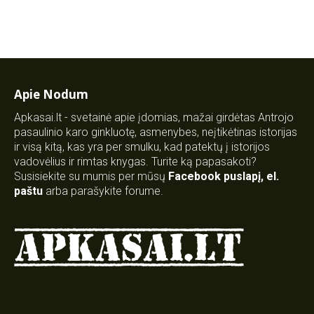
Apie Nodum
Apkasai.lt - svetainė apie įdomias, mažai girdėtas Antrojo
pasaulinio karo ginkluotę, asmenybes, neįtikėtinas istorijas
ir visą kitą, kas yra per smulku, kad patektų į istorijos
vadovėlius ir rimtas knygas. Turite ką papasakoti?
Susisiekite su mumis per mūsų
Facebook puslapį
,
el.
paštu
arba parašykite forume.