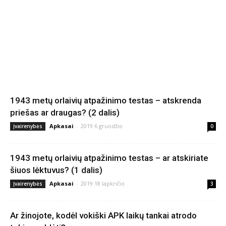
1943 metų orlaivių atpažinimo testas – atskrenda
priešas ar draugas? (2 dalis)
Apkasai
-
2019 6 gruodžio
Įvairenybės
0
1943 metų orlaivių atpažinimo testas – ar atskiriate
šiuos lėktuvus? (1 dalis)
Apkasai
-
2019 18 lapkričio
Įvairenybės
3
Ar žinojote, kodėl vokiški APK laikų tankai atrodo