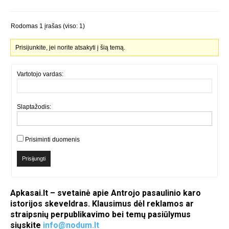
Rodomas 1 įrašas (viso: 1)
Prisijunkite, jei norite atsakyti į šią temą.
Vartotojo vardas:
Slaptažodis:
Prisiminti duomenis
Prisijungti
Apkasai.lt – svetainė apie Antrojo pasaulinio karo
istorijos skeveldras. Klausimus dėl reklamos ar
straipsnių perpublikavimo bei temų pasiūlymus
siųskite
info@nodum.lt