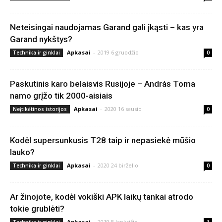
Neteisingai naudojamas Garand gali įkąsti – kas yra
Garand nykštys?
Apkasai
-
2019 6 gruodžio
Technika ir ginklai
0
Paskutinis karo belaisvis Rusijoje – András Toma
namo grįžo tik 2000-aisiais
Apkasai
-
2020 16 sausio
Neįtikėtinos istorijos
0
Kodėl supersunkusis T28 taip ir nepasiekė mūšio
lauko?
Apkasai
-
2020 24 birželio
Technika ir ginklai
0
Ar žinojote, kodėl vokiški APK laikų tankai atrodo
tokie grublėti?
Apkasai
-
2019 8 lapkričio