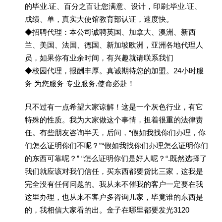
的毕业.证、百分之百让您满意、设计，印刷;毕业.证、
成绩、单，真实大使馆教育部认证，速度快。
◆招聘代理：本公司诚聘英国、加拿大、澳洲、新西
兰、美国、法国、德国、新加坡欧洲，亚洲各地代理人
员，如果你有业余时间，有兴趣就请联系我们
◆校园代理，报酬丰厚。真诚期待您的加盟。24小时服
务 为您服务 专业服务,使命必赴！
只不过有一点希望大家谅解！这是一个灰色行业，有它
特殊的性质。我为大家做这个事情，担着很重的法律责
任。有些朋友咨询半天，后问，“假如我找你们办理，你
们怎么证明你们不呢？”“假如我找你们办理怎么证明你们
的东西可靠呢？” “怎么证明你们是好人呢？“.既然选择了
我们就应该对我们信任，买东西都要货比三家，这我是
完全没有任何问题的。我从来不催我的客户一定要在我
这里办理，也从来不客户多咨询几家，毕竟谁的东西是
的，我相信大家看的出。金子在哪里都要发光3120