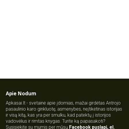
Apie Nodum
Apkasai.lt - svetainė apie įdomias, mažai girdėtas Antrojo
pasaulinio karo ginkluotę, asmenybes, neįtikėtinas istorijas
ir visą kitą, kas yra per smulku, kad patektų į istorijos
vadovėlius ir rimtas knygas. Turite ką papasakoti?
Susisiekite su mumis per mūsų
Facebook puslapį
,
el.