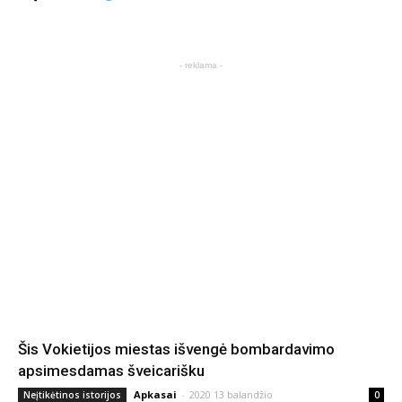
- reklama -
Šis Vokietijos miestas išvengė bombardavimo
apsimesdamas šveicarišku
Apkasai
-
2020 13 balandžio
Neįtikėtinos istorijos
0