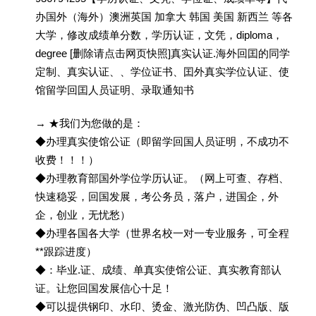
办国外（海外）澳洲英国 加拿大 韩国 美国 新西兰 等各
大学，修改成绩单分数，学历认证，文凭，diploma，
degree [删除请点击网页快照]真实认证.海外回囯的同学
定制、真实认证、、学位证书、囯外真实学位认证、使
馆留学回囯人员证明、录取通知书
→ ★我们为您做的是：
◆办理真实使馆公证（即留学回国人员证明，不成功不
收费！！！）
◆办理教育部国外学位学历认证。（网上可查、存档、
快速稳妥，回国发展，考公务员，落户，进国企，外
企，创业，无忧愁）
◆办理各国各大学（世界名校一对一专业服务，可全程
**跟踪进度）
◆：毕业.证、成绩、单真实使馆公证、真实教育部认
证。让您回国发展信心十足！
◆可以提供钢印、水印、烫金、激光防伪、凹凸版、版