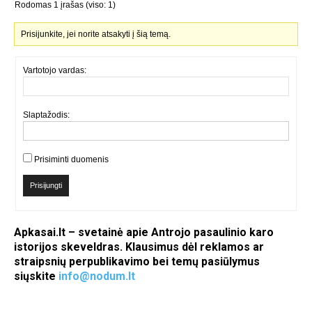
Rodomas 1 įrašas (viso: 1)
Prisijunkite, jei norite atsakyti į šią temą.
Vartotojo vardas:
Slaptažodis:
Prisiminti duomenis
Prisijungti
Apkasai.lt – svetainė apie Antrojo pasaulinio karo
istorijos skeveldras. Klausimus dėl reklamos ar
straipsnių perpublikavimo bei temų pasiūlymus
siųskite
info@nodum.lt