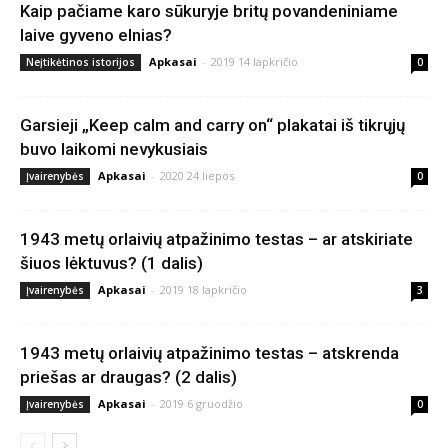
Kaip pačiame karo sūkuryje britų povandeniniame
laive gyveno elnias?
Apkasai
-
2019 14 lapkričio
Neįtikėtinos istorijos
0
Garsieji „Keep calm and carry on“ plakatai iš tikrųjų
buvo laikomi nevykusiais
Apkasai
-
2020 24 liepos
Įvairenybės
0
1943 metų orlaivių atpažinimo testas – ar atskiriate
šiuos lėktuvus? (1 dalis)
Apkasai
-
2019 18 lapkričio
Įvairenybės
3
1943 metų orlaivių atpažinimo testas – atskrenda
priešas ar draugas? (2 dalis)
Apkasai
-
2019 6 gruodžio
Įvairenybės
0