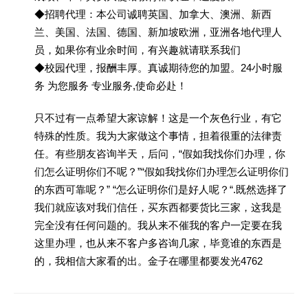
◆招聘代理：本公司诚聘英国、加拿大、澳洲、新西
兰、美国、法国、德国、新加坡欧洲，亚洲各地代理人
员，如果你有业余时间，有兴趣就请联系我们
◆校园代理，报酬丰厚。真诚期待您的加盟。24小时服
务 为您服务 专业服务,使命必赴！
只不过有一点希望大家谅解！这是一个灰色行业，有它
特殊的性质。我为大家做这个事情，担着很重的法律责
任。有些朋友咨询半天，后问，“假如我找你们办理，你
们怎么证明你们不呢？”“假如我找你们办理怎么证明你们
的东西可靠呢？” “怎么证明你们是好人呢？“.既然选择了
我们就应该对我们信任，买东西都要货比三家，这我是
完全没有任何问题的。我从来不催我的客户一定要在我
这里办理，也从来不客户多咨询几家，毕竟谁的东西是
的，我相信大家看的出。金子在哪里都要发光4762