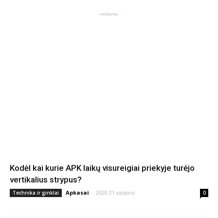
- reklama -
Kodėl kai kurie APK laikų visureigiai priekyje turėjo
vertikalius strypus?
Apkasai
-
2020 21 vasario
Technika ir ginklai
0