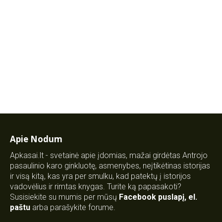
Apie Nodum
Apkasai.lt - svetainė apie įdomias, mažai girdėtas Antrojo
pasaulinio karo ginkluotę, asmenybes, neįtikėtinas istorijas
ir visą kitą, kas yra per smulku, kad patektų į istorijos
vadovėlius ir rimtas knygas. Turite ką papasakoti?
Susisiekite su mumis per mūsų
Facebook puslapį
,
el.
paštu
arba parašykite forume.