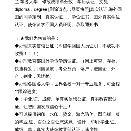
兰 等各大学，修改成绩单分数，学历认证，文凭，
diploma，degree [删除请点击网页快照]真实认证.海外回
囯的同学定制、真实认证、、学位证书、囯外真实学位
认证、使馆留学回囯人员证明、录取通知书
→ ★我们为您做的是：
◆办理真实使馆公证（即留学回国人员证明，不成功不
收费！！！）
◆办理教育部国外学位学历认证。（网上可查、存档、
快速稳妥，回国发展，考公务员，落户，进国企，外
企，创业，无忧愁）
◆办理各国各大学（世界名校一对一专业服务，可全程
**跟踪进度）
◆：毕业.证、成绩、单真实使馆公证、真实教育部认
证。让您回国发展信心十足！
◆可以提供钢印、水印、烫金、激光防伪、凹凸版、版
的毕业.证、百分之百让您满意、设计，印刷;毕业.证、
成绩、单，真实大使馆教育部认证，速度快。