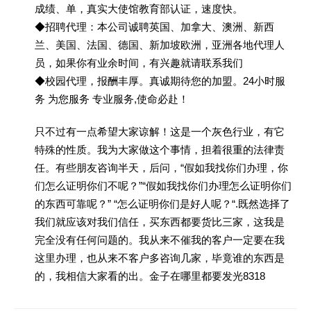
成绩、单，真实大使馆教育部认证，速度快。
◆招聘代理：本公司诚聘英国、加拿大、澳洲、新西
兰、美国、法国、德国、新加坡欧洲，亚洲各地代理人
员，如果你有业余时间，有兴趣就请联系我们
◆校园代理，报酬丰厚。真诚期待您的加盟。24小时服
务 为您服务 专业服务,使命必赴！
只不过有一点希望大家谅解！这是一个灰色行业，有它
特殊的性质。我为大家做这个事情，担着很重的法律责
任。有些朋友咨询半天，后问，“假如我找你们办理，你
们怎么证明你们不呢？”“假如我找你们办理怎么证明你们
的东西可靠呢？” “怎么证明你们是好人呢？“.既然选择了
我们就应该对我们信任，买东西都要货比三家，这我是
完全没有任何问题的。我从来不催我的客户一定要在我
这里办理，也从来不客户多咨询几家，毕竟谁的东西是
的，我相信大家看的出。金子在哪里都要发光8318