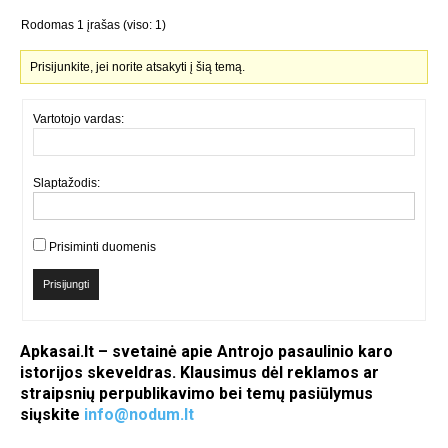
Rodomas 1 įrašas (viso: 1)
Prisijunkite, jei norite atsakyti į šią temą.
Vartotojo vardas:
Slaptažodis:
Prisiminti duomenis
Prisijungti
Apkasai.lt – svetainė apie Antrojo pasaulinio karo
istorijos skeveldras. Klausimus dėl reklamos ar
straipsnių perpublikavimo bei temų pasiūlymus
siųskite
info@nodum.lt