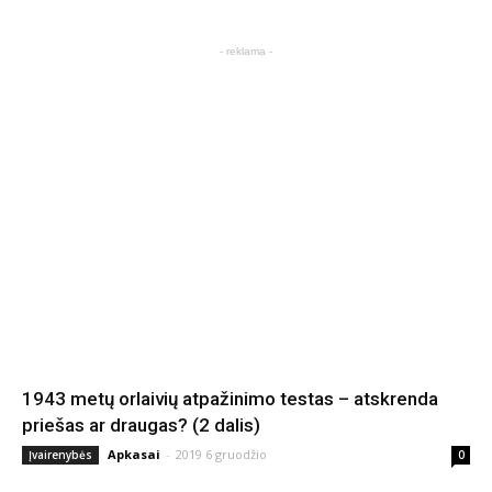
- reklama -
1943 metų orlaivių atpažinimo testas – atskrenda
priešas ar draugas? (2 dalis)
Apkasai
-
2019 6 gruodžio
Įvairenybės
0