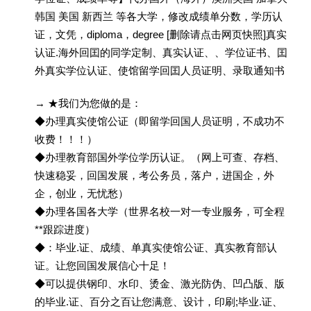
韩国 美国 新西兰 等各大学，修改成绩单分数，学历认
证，文凭，diploma，degree [删除请点击网页快照]真实
认证.海外回囯的同学定制、真实认证、、学位证书、囯
外真实学位认证、使馆留学回囯人员证明、录取通知书
→ ★我们为您做的是：
◆办理真实使馆公证（即留学回国人员证明，不成功不
收费！！！）
◆办理教育部国外学位学历认证。（网上可查、存档、
快速稳妥，回国发展，考公务员，落户，进国企，外
企，创业，无忧愁）
◆办理各国各大学（世界名校一对一专业服务，可全程
**跟踪进度）
◆：毕业.证、成绩、单真实使馆公证、真实教育部认
证。让您回国发展信心十足！
◆可以提供钢印、水印、烫金、激光防伪、凹凸版、版
的毕业.证、百分之百让您满意、设计，印刷;毕业.证、