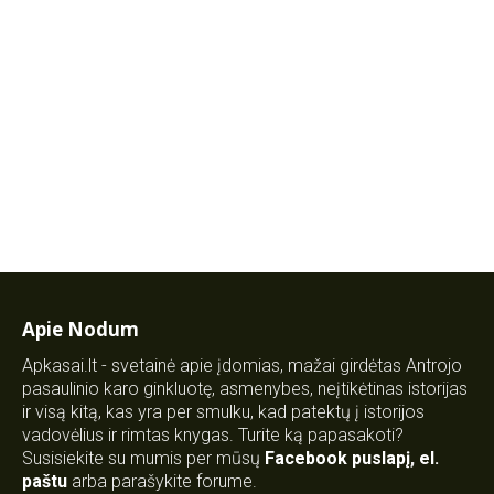
Apie Nodum
Apkasai.lt - svetainė apie įdomias, mažai girdėtas Antrojo
pasaulinio karo ginkluotę, asmenybes, neįtikėtinas istorijas
ir visą kitą, kas yra per smulku, kad patektų į istorijos
vadovėlius ir rimtas knygas. Turite ką papasakoti?
Susisiekite su mumis per mūsų
Facebook puslapį
,
el.
paštu
arba parašykite forume.