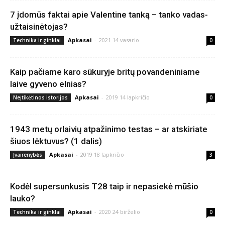
7 įdomūs faktai apie Valentine tanką – tanko vadas-
užtaisinėtojas?
Apkasai
-
2021 14 vasario
Technika ir ginklai
0
Kaip pačiame karo sūkuryje britų povandeniniame
laive gyveno elnias?
Apkasai
-
2019 14 lapkričio
Neįtikėtinos istorijos
0
1943 metų orlaivių atpažinimo testas – ar atskiriate
šiuos lėktuvus? (1 dalis)
Apkasai
-
2019 18 lapkričio
Įvairenybės
3
Kodėl supersunkusis T28 taip ir nepasiekė mūšio
lauko?
Apkasai
-
2020 24 birželio
Technika ir ginklai
0