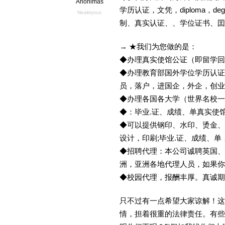
Anonimas
学历认证，文凭，diploma，d
Neaktyvus
制、真实认证、、学位证书、囯
→ ★我们为您做的是：
◆办理真实使馆公证（即留学
◆办理教育部国外学位学历认证
员，落户，进国企，外企，创
◆办理各国各大学（世界名校
◆：毕业.证、成绩、单真实使
◆可以提供钢印、水印、烫金、
设计，印刷;毕业.证、成绩、
◆招聘代理：本公司诚聘英国、
洲，亚洲各地代理人员，如果你
◆校园代理，报酬丰厚。真诚期待
只不过有一点希望大家谅解！这
情，担着很重的法律责任。有些