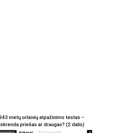
943 metų orlaivių atpažinimo testas –
tskrenda priešas ar draugas? (2 dalis)
Apkasai
-
2019 6 gruodžio
vairenybės
0