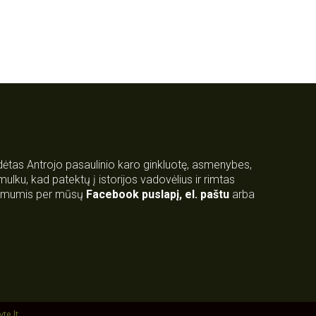
rdėtas Antrojo pasaulinio karo ginkluotę, asmenybes,
 smulku, kad patektų į istorijos vadovėlius ir rimtas
su mumis per mūsų
Facebook puslapį
,
el. paštu
arba
yte.lt