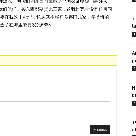
理怎么证明你们的东西可靠呢？” “怎么证明你们是好人
对我们信任，买东西都要货比三家，这我是完全没有任何问
要在我这里办理，也从来不客户多咨询几家，毕竟谁的
7
子在哪里都要发光6665
t
T
A
p
A
N
d
A
1
a
Prisijungti