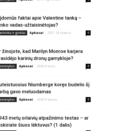
 įdomūs faktai apie Valentine tanką –
anko vadas-užtaisinėtojas?
Apkasai
-
2021 14 vasario
echnika ir ginklai
0
r žinojote, kad Marilyn Monroe karjera
rasidėjo karinių dronų gamykloje?
Apkasai
-
2020 8 kovo
smenybės
0
uteistuosius Niurnberge koręs budelis šį
arbą gavo meluodamas
Apkasai
-
2020 9 sausio
smenybės
0
943 metų orlaivių atpažinimo testas – ar
tskiriate šiuos lėktuvus? (1 dalis)