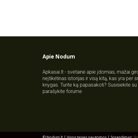
Apie Nodum
Apkasai.lt - svetainė apie įdomias, mažai gi
neįtikėtinas istorijas ir visą kitą, kas yra per
knygas. Turite ką papasakoti? Susisiekite 
parašykite forume.
© Nodum.lt | Visos teisės saugomos | Sprendimas:
Sb