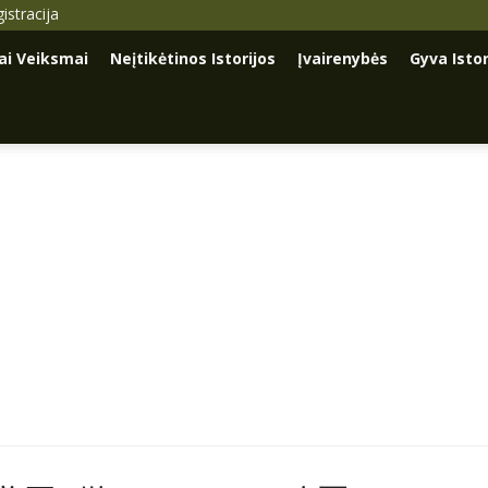
istracija
iai Veiksmai
Neįtikėtinos Istorijos
Įvairenybės
Gyva Istor