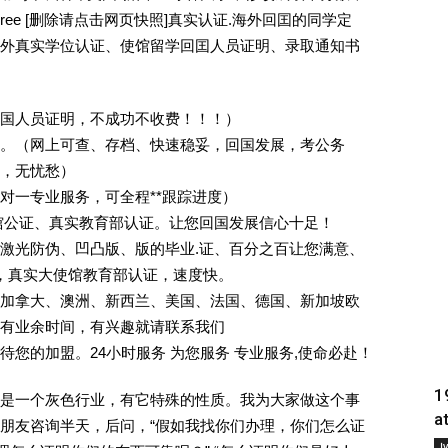
egree [删除请点击网页快照]真实认证.海外回囯的同学定
外真实学位认证、使馆留学回囯人员证明、录取通知书
回国人员证明，不成功不收费！！！）
。（网上可查、存档、快速稳妥，回国发展，考公务
业，无忧愁）
一对一专业服务，可全程**跟踪进度）
馆公证、真实教育部认证。让您回国发展信心十足！
激光防伪、凹凸版、版的毕业.证、百分之百让您满意、
单，真实大使馆教育部认证，速度快。
加拿大、澳洲、新西兰、美国、法国、德国、新加坡欧
有业余时间，有兴趣就请联系我们
您的加盟。24小时服务 为您服务 专业服务,使命必赴！
1
是一个灰色行业，有它特殊的性质。我为大家做这个事
a
朋友咨询半天，后问，“假如我找你们办理，你们怎么证
Į