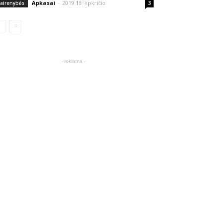
Apkasai
-
2019 18 lapkričio
vairenybės
3
- reklama -