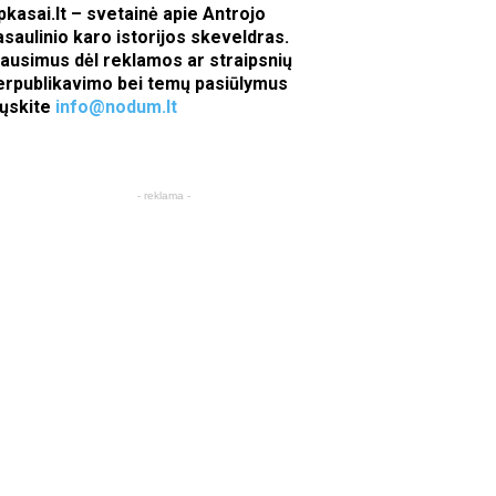
pkasai.lt – svetainė apie Antrojo
asaulinio karo istorijos skeveldras.
lausimus dėl reklamos ar straipsnių
erpublikavimo bei temų pasiūlymus
iųskite
info@nodum.lt
- reklama -