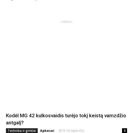
- reklama -
Kodėl MG 42 kulkosvaidis turėjo tokį keistą vamzdžio
antgalį?
Apkasai
-
2019 26 lapkričio
Technika ir ginklai
0