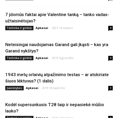
7 įdomūs faktai apie Valentine tanką – tanko vadas-
užtaisinėtojas?
Apkasai
-
2021 14 vasario
Technika ir ginklai
0
Neteisingai naudojamas Garand gali įkąsti – kas yra
Garand nykštys?
Apkasai
-
2019 6 gruodžio
Technika ir ginklai
0
1943 metų orlaivių atpažinimo testas – ar atskiriate
šiuos lėktuvus? (1 dalis)
Apkasai
-
2019 18 lapkričio
Įvairenybės
3
Kodėl supersunkusis T28 taip ir nepasiekė mūšio
lauko?
Apkasai
-
2020 24 birželio