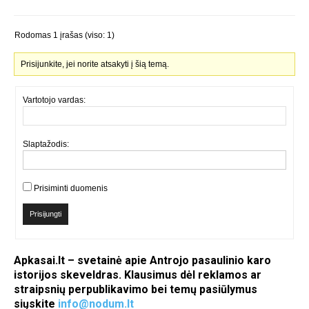
Rodomas 1 įrašas (viso: 1)
Prisijunkite, jei norite atsakyti į šią temą.
Vartotojo vardas:
Slaptažodis:
Prisiminti duomenis
Prisijungti
Apkasai.lt – svetainė apie Antrojo pasaulinio karo
istorijos skeveldras. Klausimus dėl reklamos ar
straipsnių perpublikavimo bei temų pasiūlymus
siųskite
info@nodum.lt