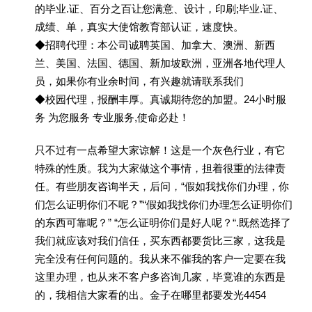
的毕业.证、百分之百让您满意、设计，印刷;毕业.证、
成绩、单，真实大使馆教育部认证，速度快。
◆招聘代理：本公司诚聘英国、加拿大、澳洲、新西
兰、美国、法国、德国、新加坡欧洲，亚洲各地代理人
员，如果你有业余时间，有兴趣就请联系我们
◆校园代理，报酬丰厚。真诚期待您的加盟。24小时服
务 为您服务 专业服务,使命必赴！
只不过有一点希望大家谅解！这是一个灰色行业，有它
特殊的性质。我为大家做这个事情，担着很重的法律责
任。有些朋友咨询半天，后问，“假如我找你们办理，你
们怎么证明你们不呢？”“假如我找你们办理怎么证明你们
的东西可靠呢？” “怎么证明你们是好人呢？“.既然选择了
我们就应该对我们信任，买东西都要货比三家，这我是
完全没有任何问题的。我从来不催我的客户一定要在我
这里办理，也从来不客户多咨询几家，毕竟谁的东西是
的，我相信大家看的出。金子在哪里都要发光4454