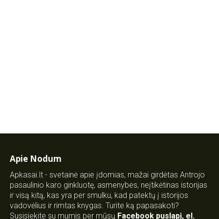
Apie Nodum
Apkasai.lt - svetainė apie įdomias, mažai girdėtas Antrojo
pasaulinio karo ginkluotę, asmenybes, neįtikėtinas istorijas
ir visą kitą, kas yra per smulku, kad patektų į istorijos
vadovėlius ir rimtas knygas. Turite ką papasakoti?
Susisiekite su mumis per mūsų
Facebook puslapį
,
el.