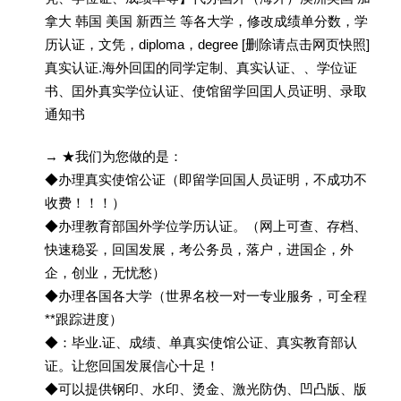
拿大 韩国 美国 新西兰 等各大学，修改成绩单分数，学
历认证，文凭，diploma，degree [删除请点击网页快照]
真实认证.海外回囯的同学定制、真实认证、、学位证
书、囯外真实学位认证、使馆留学回囯人员证明、录取
通知书
→ ★我们为您做的是：
◆办理真实使馆公证（即留学回国人员证明，不成功不
收费！！！）
◆办理教育部国外学位学历认证。（网上可查、存档、
快速稳妥，回国发展，考公务员，落户，进国企，外
企，创业，无忧愁）
◆办理各国各大学（世界名校一对一专业服务，可全程
**跟踪进度）
◆：毕业.证、成绩、单真实使馆公证、真实教育部认
证。让您回国发展信心十足！
◆可以提供钢印、水印、烫金、激光防伪、凹凸版、版