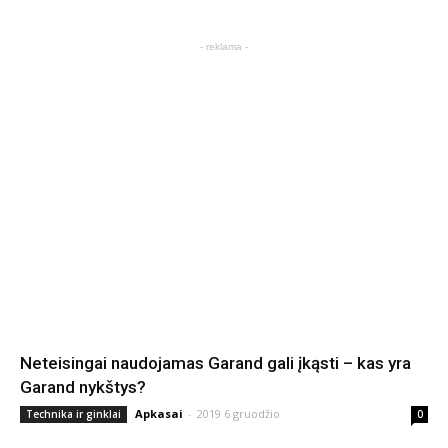
- reklama -
Neteisingai naudojamas Garand gali įkąsti – kas yra
Garand nykštys?
Apkasai
-
2019 6 gruodžio
Technika ir ginklai
0