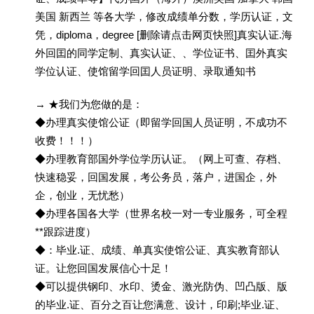
美国 新西兰 等各大学，修改成绩单分数，学历认证，文
凭，diploma，degree [删除请点击网页快照]真实认证.海
外回囯的同学定制、真实认证、、学位证书、囯外真实
学位认证、使馆留学回囯人员证明、录取通知书
→ ★我们为您做的是：
◆办理真实使馆公证（即留学回国人员证明，不成功不
收费！！！）
◆办理教育部国外学位学历认证。（网上可查、存档、
快速稳妥，回国发展，考公务员，落户，进国企，外
企，创业，无忧愁）
◆办理各国各大学（世界名校一对一专业服务，可全程
**跟踪进度）
◆：毕业.证、成绩、单真实使馆公证、真实教育部认
证。让您回国发展信心十足！
◆可以提供钢印、水印、烫金、激光防伪、凹凸版、版
的毕业.证、百分之百让您满意、设计，印刷;毕业.证、