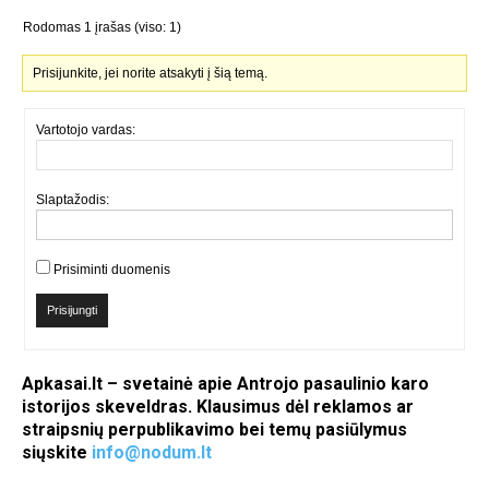
Rodomas 1 įrašas (viso: 1)
Prisijunkite, jei norite atsakyti į šią temą.
Vartotojo vardas:
Slaptažodis:
Prisiminti duomenis
Prisijungti
Apkasai.lt – svetainė apie Antrojo pasaulinio karo
istorijos skeveldras. Klausimus dėl reklamos ar
straipsnių perpublikavimo bei temų pasiūlymus
siųskite
info@nodum.lt