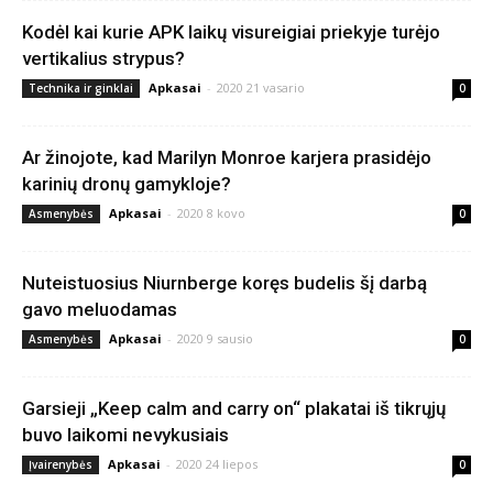
Kodėl kai kurie APK laikų visureigiai priekyje turėjo
vertikalius strypus?
Apkasai
-
2020 21 vasario
Technika ir ginklai
0
Ar žinojote, kad Marilyn Monroe karjera prasidėjo
karinių dronų gamykloje?
Apkasai
-
2020 8 kovo
Asmenybės
0
Nuteistuosius Niurnberge koręs budelis šį darbą
gavo meluodamas
Apkasai
-
2020 9 sausio
Asmenybės
0
Garsieji „Keep calm and carry on“ plakatai iš tikrųjų
buvo laikomi nevykusiais
Apkasai
-
2020 24 liepos
Įvairenybės
0