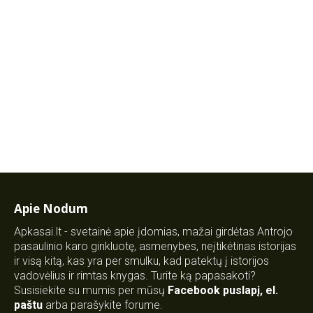
Apie Nodum
Apkasai.lt - svetainė apie įdomias, mažai girdėtas Antrojo
pasaulinio karo ginkluotę, asmenybes, neįtikėtinas istorijas
ir visą kitą, kas yra per smulku, kad patektų į istorijos
vadovėlius ir rimtas knygas. Turite ką papasakoti?
Susisiekite su mumis per mūsų
Facebook puslapį
,
el.
paštu
arba parašykite forume.