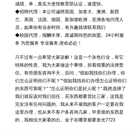
成绩、单，真实大使馆教育部认证，速度快。
◆招聘代理：本公司诚聘英国、加拿大、澳洲、新西
兰、美国、法国、德国、新加坡欧洲，亚洲各地代理人
员，如果你有业余时间，有兴趣就请联系我们
◆校园代理，报酬丰厚。真诚期待您的加盟。24小时服
务 为您服务 专业服务,使命必赴！
只不过有一点希望大家谅解！这是一个灰色行业，有它
特殊的性质。我为大家做这个事情，担着很重的法律责
任。有些朋友咨询半天，后问，“假如我找你们办理，你
们怎么证明你们不呢？”“假如我找你们办理怎么证明你们
的东西可靠呢？” “怎么证明你们是好人呢？“.既然选择了
我们就应该对我们信任，买东西都要货比三家，这我是
完全没有任何问题的。我从来不催我的客户一定要在我
这里办理，也从来不客户多咨询几家，毕竟谁的东西是
的，我相信大家看的出。金子在哪里都要发光7723