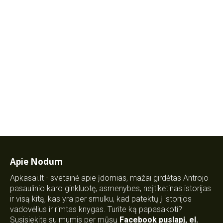
Apie Nodum
Apkasai.lt - svetainė apie įdomias, mažai girdėtas Antrojo
pasaulinio karo ginkluotę, asmenybes, neįtikėtinas istorijas
ir visą kitą, kas yra per smulku, kad patektų į istorijos
vadovėlius ir rimtas knygas. Turite ką papasakoti?
Susisiekite su mumis per mūsų
Facebook puslapį
,
el.