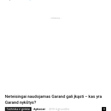
- reklama -
Neteisingai naudojamas Garand gali įkąsti – kas yra
Garand nykštys?
Apkasai
-
2019 6 gruodžio
Technika ir ginklai
0