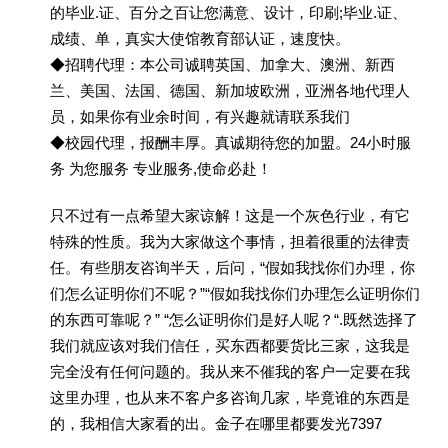
的毕业.证、百分之百让您满意、设计，印刷;毕业.证、
成绩、单，真实大使馆教育部认证，速度快。
◆招聘代理：本公司诚聘英国、加拿大、澳洲、新西
兰、美国、法国、德国、新加坡欧洲，亚洲各地代理人
员，如果你有业余时间，有兴趣就请联系我们
◆校园代理，报酬丰厚。真诚期待您的加盟。24小时服
务 为您服务 专业服务,使命必赴！
只不过有一点希望大家谅解！这是一个灰色行业，有它
特殊的性质。我为大家做这个事情，担着很重的法律责
任。有些朋友咨询半天，后问，“假如我找你们办理，你
们怎么证明你们不呢？”“假如我找你们办理怎么证明你们
的东西可靠呢？” “怎么证明你们是好人呢？“.既然选择了
我们就应该对我们信任，买东西都要货比三家，这我是
完全没有任何问题的。我从来不催我的客户一定要在我
这里办理，也从来不客户多咨询几家，毕竟谁的东西是
的，我相信大家看的出。金子在哪里都要发光7397