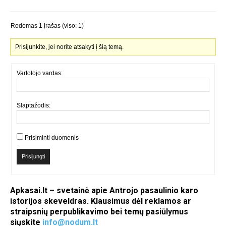
Rodomas 1 įrašas (viso: 1)
Prisijunkite, jei norite atsakyti į šią temą.
Vartotojo vardas:
Slaptažodis:
Prisiminti duomenis
Prisijungti
Apkasai.lt – svetainė apie Antrojo pasaulinio karo
istorijos skeveldras. Klausimus dėl reklamos ar
straipsnių perpublikavimo bei temų pasiūlymus
siųskite
info@nodum.lt