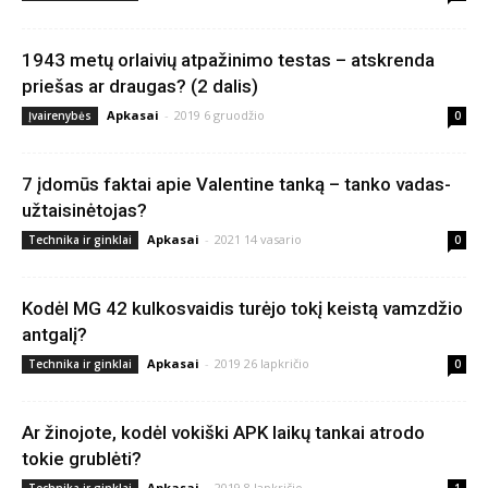
1943 metų orlaivių atpažinimo testas – atskrenda
priešas ar draugas? (2 dalis)
Apkasai
-
2019 6 gruodžio
Įvairenybės
0
7 įdomūs faktai apie Valentine tanką – tanko vadas-
užtaisinėtojas?
Apkasai
-
2021 14 vasario
Technika ir ginklai
0
Kodėl MG 42 kulkosvaidis turėjo tokį keistą vamzdžio
antgalį?
Apkasai
-
2019 26 lapkričio
Technika ir ginklai
0
Ar žinojote, kodėl vokiški APK laikų tankai atrodo
tokie grublėti?
Apkasai
-
2019 8 lapkričio