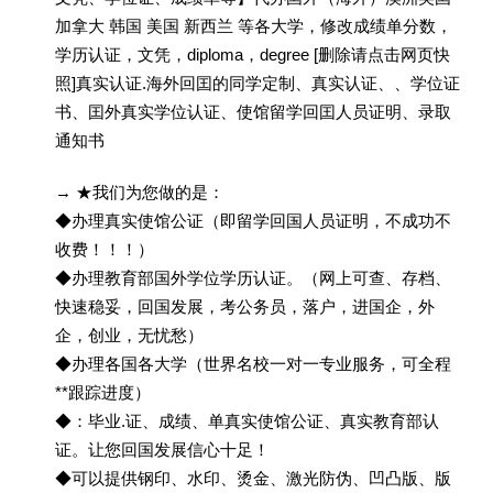
加拿大 韩国 美国 新西兰 等各大学，修改成绩单分数，
学历认证，文凭，diploma，degree [删除请点击网页快
照]真实认证.海外回囯的同学定制、真实认证、、学位证
书、囯外真实学位认证、使馆留学回囯人员证明、录取
通知书
→ ★我们为您做的是：
◆办理真实使馆公证（即留学回国人员证明，不成功不
收费！！！）
◆办理教育部国外学位学历认证。（网上可查、存档、
快速稳妥，回国发展，考公务员，落户，进国企，外
企，创业，无忧愁）
◆办理各国各大学（世界名校一对一专业服务，可全程
**跟踪进度）
◆：毕业.证、成绩、单真实使馆公证、真实教育部认
证。让您回国发展信心十足！
◆可以提供钢印、水印、烫金、激光防伪、凹凸版、版