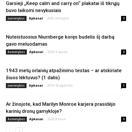
Garsieji „Keep calm and carry on“ plakatai iš tikrųjų
buvo laikomi nevykusiais
Apkasai
-
2020 24 liepos
Įvairenybės
0
Nuteistuosius Niurnberge koręs budelis šį darbą
gavo meluodamas
Apkasai
-
2020 9 sausio
Asmenybės
0
1943 metų orlaivių atpažinimo testas – ar atskiriate
šiuos lėktuvus? (1 dalis)
Apkasai
-
2019 18 lapkričio
Įvairenybės
3
Ar žinojote, kad Marilyn Monroe karjera prasidėjo
karinių dronų gamykloje?
Apkasai
-
2020 8 kovo
Asmenybės
0