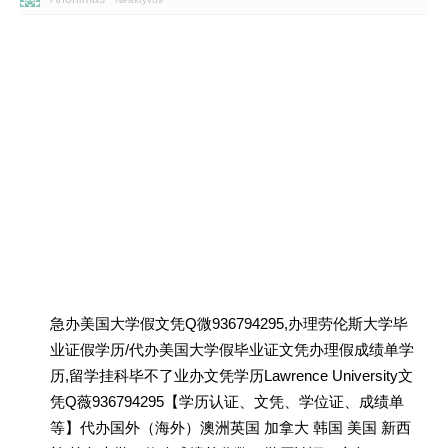
急办美国大学假文凭Q微936794295,办理劳伦斯大学毕
业证假学历/代办美国大学假毕业证文凭办理假成绩单学
历,留学挂科毕不了业办文凭学历Lawrence University文
凭Q薇936794295【学历认证、文凭、学位证、成绩单
等】代办国外（海外）澳洲英国 加拿大 韩国 美国 新西