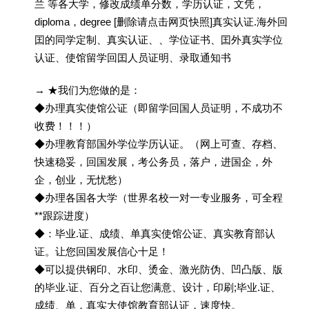
兰 等各大学，修改成绩单分数，学历认证，文凭，
diploma，degree [删除请点击网页快照]真实认证.海外回
囯的同学定制、真实认证、、学位证书、囯外真实学位
认证、使馆留学回囯人员证明、录取通知书
→ ★我们为您做的是：
◆办理真实使馆公证（即留学回国人员证明，不成功不
收费！！！）
◆办理教育部国外学位学历认证。（网上可查、存档、
快速稳妥，回国发展，考公务员，落户，进国企，外
企，创业，无忧愁）
◆办理各国各大学（世界名校一对一专业服务，可全程
**跟踪进度）
◆：毕业.证、成绩、单真实使馆公证、真实教育部认
证。让您回国发展信心十足！
◆可以提供钢印、水印、烫金、激光防伪、凹凸版、版
的毕业.证、百分之百让您满意、设计，印刷;毕业.证、
成绩、单，真实大使馆教育部认证，速度快。