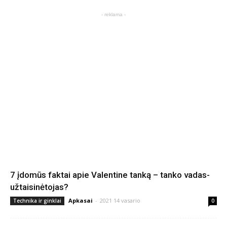
- reklama -
7 įdomūs faktai apie Valentine tanką – tanko vadas-
užtaisinėtojas?
Apkasai
-
2021 14 vasario
Technika ir ginklai
0