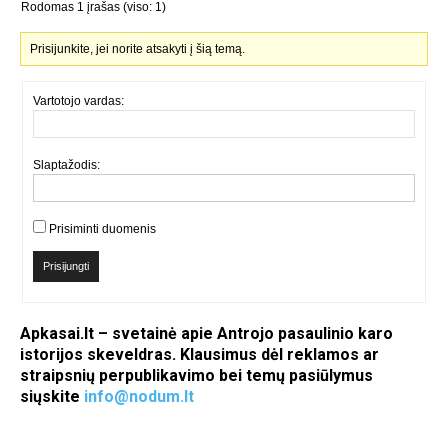
Rodomas 1 įrašas (viso: 1)
Prisijunkite, jei norite atsakyti į šią temą.
Vartotojo vardas:
Slaptažodis:
Prisiminti duomenis
Prisijungti
Apkasai.lt – svetainė apie Antrojo pasaulinio karo
istorijos skeveldras. Klausimus dėl reklamos ar
straipsnių perpublikavimo bei temų pasiūlymus
siųskite
info@nodum.lt