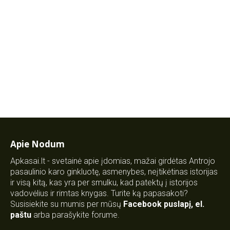
Apie Nodum
Apkasai.lt - svetainė apie įdomias, mažai girdėtas Antrojo
pasaulinio karo ginkluotę, asmenybes, neįtikėtinas istorijas
ir visą kitą, kas yra per smulku, kad patektų į istorijos
vadovėlius ir rimtas knygas. Turite ką papasakoti?
Susisiekite su mumis per mūsų
Facebook puslapį
,
el.
paštu
arba parašykite forume.