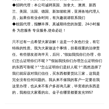
◆招聘代理：本公司诚聘英国、加拿大、澳洲、新西
兰、美国、法国、德国、新加坡欧洲，亚洲各地代理人
员，如果你有业余时间，有兴趣就请联系我们
◆校园代理，报酬丰厚。真诚期待您的加盟。24小时服
务 为您服务 专业服务,使命必赴！
只不过有一点希望大家谅解！这是一个灰色行业，有它
特殊的性质。我为大家做这个事情，担着很重的法律责
任。有些朋友咨询半天，后问，“假如我找你们办理，你
们怎么证明你们不呢？”“假如我找你们办理怎么证明你们
的东西可靠呢？” “怎么证明你们是好人呢？“.既然选择了
我们就应该对我们信任，买东西都要货比三家，这我是
完全没有任何问题的。我从来不催我的客户一定要在我
这里办理，也从来不客户多咨询几家，毕竟谁的东西是
的，我相信大家看的出。金子在哪里都要发光9957