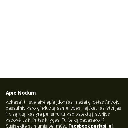
Apie Nodum
Apkasai.lt - svetainė apie įdomias, mažai girdėtas Antrojo
pasaulinio karo ginkluotę, asmenybes, neįtikėtinas istorijas
ir visą kitą, kas yra per smulku, kad patektų į istorijos
vadovėlius ir rimtas knygas. Turite ką papasakoti?
Susisiekite su mumis per mūsų
Facebook puslapį
,
el.