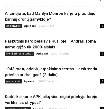
Ar žinojote, kad Marilyn Monroe karjera prasidėjo
karinių dronų gamykloje?
Apkasai
-
2020 8 kovo
Asmenybės
0
Paskutinis karo belaisvis Rusijoje – András Toma
namo grįžo tik 2000-aisiais
Apkasai
-
2020 16 sausio
Neįtikėtinos istorijos
0
1943 metų orlaivių atpažinimo testas – atskrenda
priešas ar draugas? (2 dalis)
Apkasai
-
2019 6 gruodžio
Įvairenybės
0
Kodėl kai kurie APK laikų visureigiai priekyje turėjo
vertikalius strypus?
Apkasai
-
2020 21 vasario