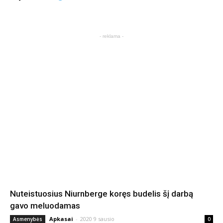
- reklama -
Nuteistuosius Niurnberge koręs budelis šį darbą
gavo meluodamas
Apkasai
-
2020 9 sausio
Asmenybės
0