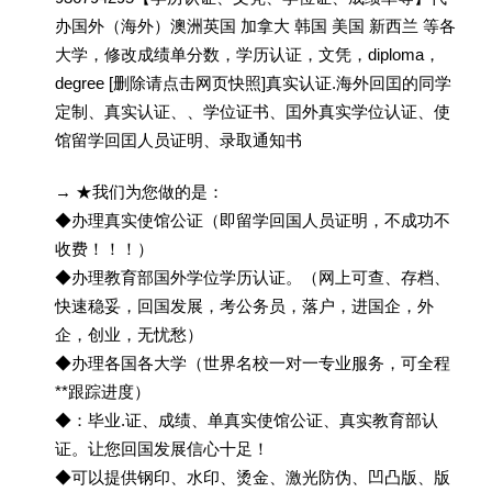
办国外（海外）澳洲英国 加拿大 韩国 美国 新西兰 等各
大学，修改成绩单分数，学历认证，文凭，diploma，
degree [删除请点击网页快照]真实认证.海外回囯的同学
定制、真实认证、、学位证书、囯外真实学位认证、使
馆留学回囯人员证明、录取通知书
→ ★我们为您做的是：
◆办理真实使馆公证（即留学回国人员证明，不成功不
收费！！！）
◆办理教育部国外学位学历认证。（网上可查、存档、
快速稳妥，回国发展，考公务员，落户，进国企，外
企，创业，无忧愁）
◆办理各国各大学（世界名校一对一专业服务，可全程
**跟踪进度）
◆：毕业.证、成绩、单真实使馆公证、真实教育部认
证。让您回国发展信心十足！
◆可以提供钢印、水印、烫金、激光防伪、凹凸版、版