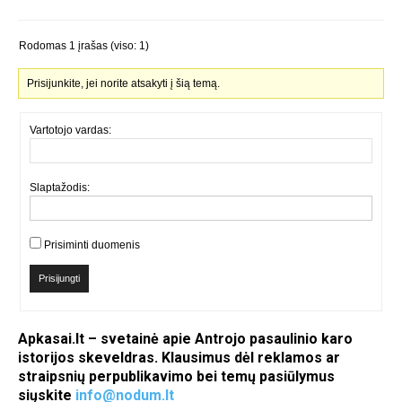
Rodomas 1 įrašas (viso: 1)
Prisijunkite, jei norite atsakyti į šią temą.
Vartotojo vardas:
Slaptažodis:
Prisiminti duomenis
Prisijungti
Apkasai.lt – svetainė apie Antrojo pasaulinio karo
istorijos skeveldras. Klausimus dėl reklamos ar
straipsnių perpublikavimo bei temų pasiūlymus
siųskite
info@nodum.lt