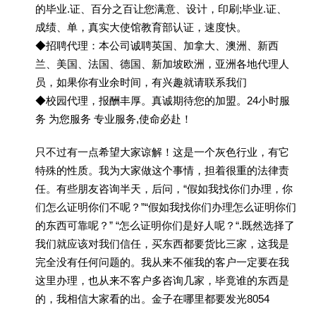
的毕业.证、百分之百让您满意、设计，印刷;毕业.证、
成绩、单，真实大使馆教育部认证，速度快。
◆招聘代理：本公司诚聘英国、加拿大、澳洲、新西
兰、美国、法国、德国、新加坡欧洲，亚洲各地代理人
员，如果你有业余时间，有兴趣就请联系我们
◆校园代理，报酬丰厚。真诚期待您的加盟。24小时服
务 为您服务 专业服务,使命必赴！
只不过有一点希望大家谅解！这是一个灰色行业，有它
特殊的性质。我为大家做这个事情，担着很重的法律责
任。有些朋友咨询半天，后问，“假如我找你们办理，你
们怎么证明你们不呢？”“假如我找你们办理怎么证明你们
的东西可靠呢？” “怎么证明你们是好人呢？“.既然选择了
我们就应该对我们信任，买东西都要货比三家，这我是
完全没有任何问题的。我从来不催我的客户一定要在我
这里办理，也从来不客户多咨询几家，毕竟谁的东西是
的，我相信大家看的出。金子在哪里都要发光8054