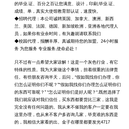
的毕业.证、百分之百让您满意、设计，印刷;毕业.证、
成绩、单，真实大使馆教育部认证，速度快。
◆招聘代理：本公司诚聘英国、加拿大、澳洲、新西
兰、美国、法国、德国、新加坡欧洲，亚洲各地代理人
员，如果你有业余时间，有兴趣就请联系我们
◆校园代理，报酬丰厚。真诚期待您的加盟。24小时服
务 为您服务 专业服务,使命必赴！
只不过有一点希望大家谅解！这是一个灰色行业，有它
特殊的性质。我为大家做这个事情，担着很重的法律责
任。有些朋友咨询半天，后问，“假如我找你们办理，你
们怎么证明你们不呢？”“假如我找你们办理怎么证明你们
的东西可靠呢？” “怎么证明你们是好人呢？“.既然选择了
我们就应该对我们信任，买东西都要货比三家，这我是
完全没有任何问题的。我从来不催我的客户一定要在我
这里办理，也从来不客户多咨询几家，毕竟谁的东西是
的，我相信大家看的出。金子在哪里都要发光4717