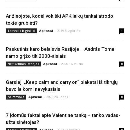
Ar žinojote, kodėl vokiški APK laikų tankai atrodo
tokie grublėti?
Apkasai
-
2019 8 lapkričio
Technika ir ginklai
1
Paskutinis karo belaisvis Rusijoje – András Toma
namo grįžo tik 2000-aisiais
Apkasai
-
2020 16 sausio
Neįtikėtinos istorijos
0
Garsieji „Keep calm and carry on“ plakatai iš tikrųjų
buvo laikomi nevykusiais
Apkasai
-
2020 24 liepos
Įvairenybės
0
7 įdomūs faktai apie Valentine tanką – tanko vadas-
užtaisinėtojas?
Apkasai
-
2021 14 vasario