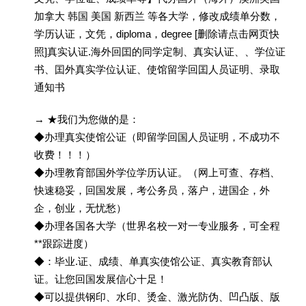
加拿大 韩国 美国 新西兰 等各大学，修改成绩单分数，
学历认证，文凭，diploma，degree [删除请点击网页快
照]真实认证.海外回囯的同学定制、真实认证、、学位证
书、囯外真实学位认证、使馆留学回囯人员证明、录取
通知书
→ ★我们为您做的是：
◆办理真实使馆公证（即留学回国人员证明，不成功不
收费！！！）
◆办理教育部国外学位学历认证。（网上可查、存档、
快速稳妥，回国发展，考公务员，落户，进国企，外
企，创业，无忧愁）
◆办理各国各大学（世界名校一对一专业服务，可全程
**跟踪进度）
◆：毕业.证、成绩、单真实使馆公证、真实教育部认
证。让您回国发展信心十足！
◆可以提供钢印、水印、烫金、激光防伪、凹凸版、版