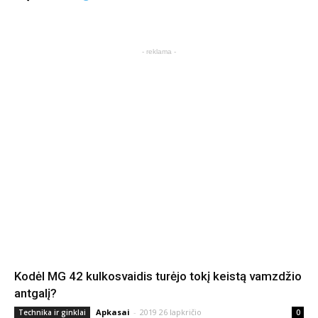
- reklama -
Kodėl MG 42 kulkosvaidis turėjo tokį keistą vamzdžio
antgalį?
Apkasai
-
2019 26 lapkričio
Technika ir ginklai
0