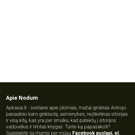
Apie Nodum
Apkasai.lt - svetainė apie įdomias, mažai girdėtas Antrojo
pasaulinio karo ginkluotę, asmenybes, neįtikėtinas istorijas
ir visą kitą, kas yra per smulku, kad patektų į istorijos
vadovėlius ir rimtas knygas. Turite ką papasakoti?
Susisiekite su mumis per mūsų
Facebook puslapį
,
el.