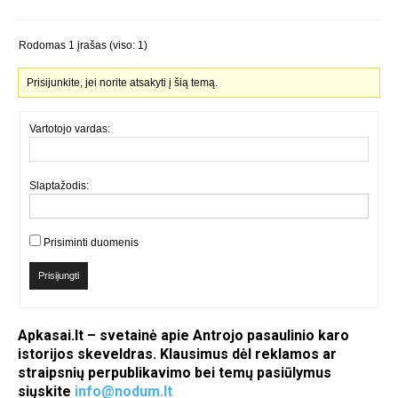
Rodomas 1 įrašas (viso: 1)
Prisijunkite, jei norite atsakyti į šią temą.
Vartotojo vardas:
Slaptažodis:
Prisiminti duomenis
Prisijungti
Apkasai.lt – svetainė apie Antrojo pasaulinio karo
istorijos skeveldras. Klausimus dėl reklamos ar
straipsnių perpublikavimo bei temų pasiūlymus
siųskite
info@nodum.lt